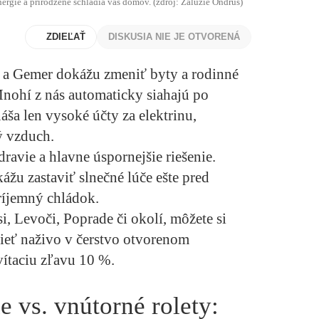
nergie a prirodzene schladia váš domov. (zdroj: Žalúzie Ondruš)
ZDIEĽAŤ
DISKUSIA NIE JE OTVORENÁ
š a Gemer dokážu zmeniť byty a rodinné
nohí z nás automaticky siahajú po
náša len vysoké účty za elektrinu,
ý vzduch.
dravie a hlavne úspornejšie riešenie.
žu zastaviť slnečné lúče ešte pred
ríjemný chládok.
, Levoči, Poprade či okolí, môžete si
ieť naživo v čerstvo otvorenom
ítaciu zľavu 10 %.
e vs. vnútorné rolety: