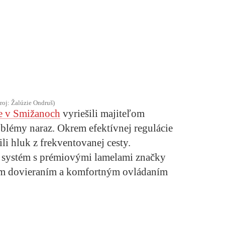
roj: Žalúzie Ondruš)
ie v Smižanoch
vyriešili majiteľom
lémy naraz. Okrem efektívnej regulácie
li hluk z frekventovanej cesty.
 systém s prémiovými lamelami značky
m dovieraním a komfortným ovládaním