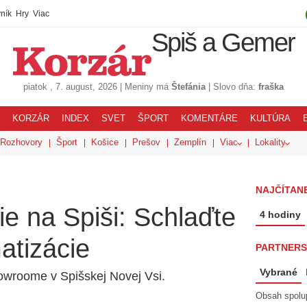
ník
Hry
Viac
Spiš a Gemer
piatok
, 7. august, 2026
|
Meniny má
Štefánia
|
Slovo dňa:
fraška
KORZÁR
INDEX
SVET
ŠPORT
KOMENTÁRE
KULTÚRA
Rozhovory
Šport
Košice
Prešov
Zemplín
Viac
Lokality
NAJČÍTANE
ie na Spiši: Schlaďte
4 hodiny
atizácie
PARTNERS
Vybrané
howroome v Spišskej Novej Vsi.
Obsah spolu