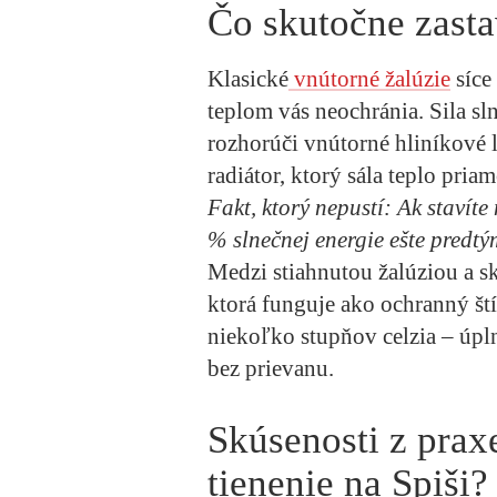
Čo skutočne zasta
Klasické
vnútorné žalúzie
síce
teplom vás neochránia. Sila sl
rozhorúči vnútorné hliníkové 
radiátor, ktorý sála teplo priam
Fakt, ktorý nepustí:
Ak stavíte
% slnečnej energie
ešte predtým
Medzi stiahnutou žalúziou a s
ktorá funguje ako ochranný ští
niekoľko stupňov celzia – úpl
bez prievanu.
Skúsenosti z prax
tienenie na Spiši?