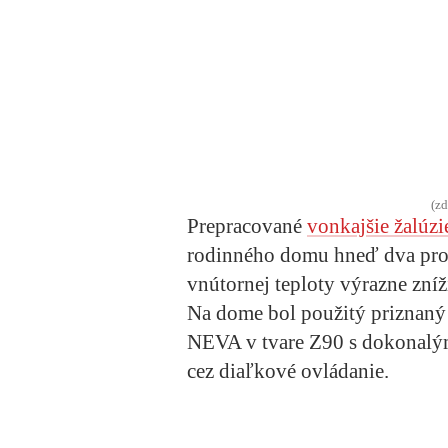
(zd
Prepracované
vonkajšie žalúz
rodinného domu hneď dva prob
vnútornej teploty výrazne zníži
Na dome bol použitý priznaný
NEVA v tvare Z90
s dokonalý
cez diaľkové ovládanie.