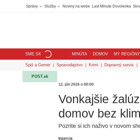
Správy
Služby
Noviny na webe
Last Minute Dovolenka
Slov
SME.SK
MINÚTA
DOMOV
MY REGIÓNY
Spiš a Gemer
Spravodajstvo
Krimi
Dopravný servis
POST.sk
12. jún 2026 o 00:00
Vonkajšie žalúz
domov bez klim
Pozrite si ich naživo v novom s
Inzercia