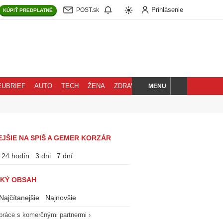
Prihlásenie
POST.sk
KÚPIŤ
PREDPLATNÉ
MENU
EUBRIEF
AUTO
TECH
ŽENA
ZDRAVIE
BLOG
HĽADAJ
JŠIE NA SPIŠ A GEMER KORZÁR
24 hodín
3 dni
7 dní
KÝ OBSAH
Najčítanejšie
Najnovšie
práce s komerčnými partnermi ›