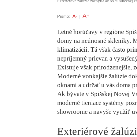
Exteriérové žalúzie zachytia až 85 % slnečnej e
A
+
A
Písmo:
-
|
Letné horúčavy v regióne Spi
domy na neúnosné skleníky. M
klimatizácii. Tá však často pri
nepríjemný prievan a vysušen
Existuje však prirodzenejšie, z
Moderné vonkajšie žalúzie doká
oknami a udržať u vás doma p
Ak bývate v Spišskej Novej Vsi
moderné tieniace systémy pozr
showroome a navyše využiť uv
Exteriérové žalúzi