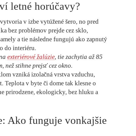
ví letné horúčavy?
 vytvoria v izbe vytúžené šero, no pred
nka bez problémov prejde cez sklo,
lamely a tie následne fungujú ako zapnutý
o do interiéru.
 na
exteriérové žalúzie
, tie zachytia až
85
, než stihne prejsť cez okno.
klom vzniká izolačná vrstva vzduchu,
t. Teplota v byte či dome tak klesne o
ne prirodzene, ekologicky, bez hluku a
e: Ako funguje vonkajšie