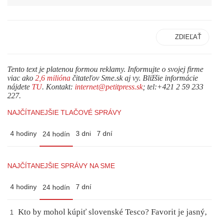
ZDIEĽAŤ
Tento text je platenou formou reklamy. Informujte o svojej firme
viac ako
2,6 milióna
čitateľov Sme.sk aj vy. Bližšie informácie
nájdete
TU
. Kontakt:
internet@petitpress.sk
; tel:+421 2 59 233
227.
NAJČÍTANEJŠIE TLAČOVÉ SPRÁVY
4 hodiny
3 dni
7 dní
24 hodín
NAJČÍTANEJŠIE SPRÁVY NA SME
4 hodiny
7 dní
24 hodín
Kto by mohol kúpiť slovenské Tesco? Favorit je jasný,
1