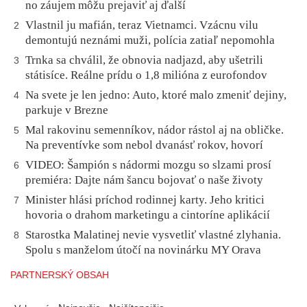
no záujem môžu prejaviť aj ďalší
Vlastnil ju mafián, teraz Vietnamci. Vzácnu vilu
2
demontujú neznámi muži, polícia zatiaľ nepomohla
Trnka sa chválil, že obnovia nadjazd, aby ušetrili
3
státisíce. Reálne prídu o 1,8 milióna z eurofondov
Na svete je len jedno: Auto, ktoré malo zmeniť dejiny,
4
parkuje v Brezne
Mal rakovinu semenníkov, nádor rástol aj na obličke.
5
Na preventívke som nebol dvanásť rokov, hovorí
VIDEO: Šampión s nádormi mozgu so slzami prosí
6
premiéra: Dajte nám šancu bojovať o naše životy
Minister hlási príchod rodinnej karty. Jeho kritici
7
hovoria o drahom marketingu a cintoríne aplikácií
Starostka Malatinej nevie vysvetliť vlastné zlyhania.
8
Spolu s manželom útočí na novinárku MY Orava
PARTNERSKÝ OBSAH