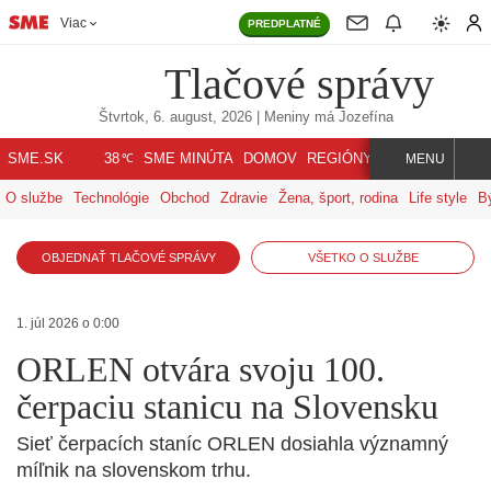
Viac
PREDPLATNÉ
Tlačové správy
Štvrtok, 6. august, 2026
| Meniny má
Jozefína
℃
SME.SK
SME MINÚTA
DOMOV
REGIÓNY
INDEX
SVET
38
MENU
O službe
Technológie
Obchod
Zdravie
Žena, šport, rodina
Life style
B
OBJEDNAŤ TLAČOVÉ SPRÁVY
VŠETKO O SLUŽBE
1. júl 2026 o 0:00
ORLEN otvára svoju 100.
čerpaciu stanicu na Slovensku
Sieť čerpacích staníc ORLEN dosiahla významný
míľnik na slovenskom trhu.