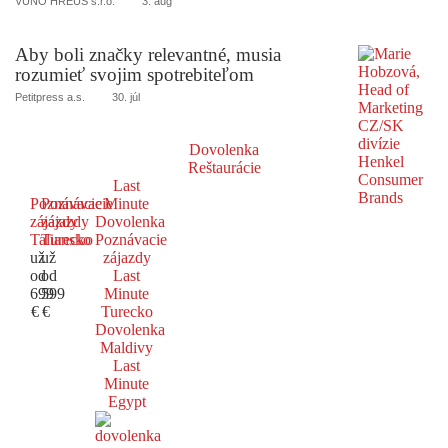
VUNO HREUS s.r.o.
3. aug
Aby boli značky relevantné, musia
rozumieť svojim spotrebiteľom
Petitpress a.s.
30. júl
Dovolenka
Reštaurácie
Last
Poznávacie
Poznávacie
Minute
zájazdy
zájazdy
Dovolenka
Taliansko
Turecko
Poznávacie
už
už
zájazdy
od
od
Last
699
599
Minute
€
€
Turecko
Dovolenka
Maldivy
Last
Minute
Egypt