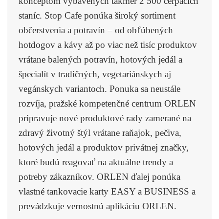
konceptom vybavených takmer 2 500 čerpacích
staníc. Stop Cafe ponúka široký sortiment
občerstvenia a potravín – od obľúbených
hotdogov a kávy až po viac než tisíc produktov
vrátane balených potravín, hotových jedál a
špecialít v tradičných, vegetariánskych aj
vegánskych variantoch. Ponuka sa neustále
rozvíja, pražské kompetenčné centrum ORLEN
pripravuje nové produktové rady zamerané na
zdravý životný štýl vrátane raňajok, pečiva,
hotových jedál a produktov privátnej značky,
ktoré budú reagovať na aktuálne trendy a
potreby zákazníkov.
ORLEN
ďalej ponúka
vlastné
tankovacie karty EASY a BUSINESS
a
prevádzkuje
vernostnú aplikáciu ORLEN.