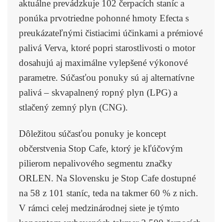
aktuálne prevádzkuje 102 čerpacích staníc a
ponúka prvotriedne pohonné hmoty Efecta s
preukázateľnými čistiacimi účinkami a prémiové
palivá Verva, ktoré popri starostlivosti o motor
dosahujú aj maximálne vylepšené výkonové
parametre. Súčasťou ponuky sú aj alternatívne
palivá – skvapalnený ropný plyn (LPG) a
stlačený zemný plyn (CNG).
Dôležitou súčasťou ponuky je koncept
občerstvenia Stop Cafe, ktorý je kľúčovým
pilierom nepalivového segmentu značky
ORLEN. Na Slovensku je Stop Cafe dostupné
na 58 z 101 staníc, teda na takmer 60 % z nich.
V rámci celej medzinárodnej siete je týmto