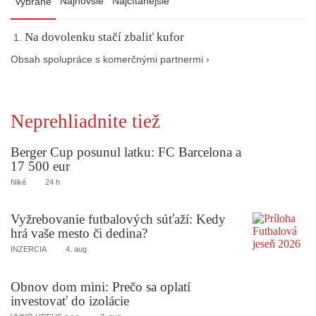
Najnovšie
Najčítanejšie
Vybrané
Na dovolenku stačí zbaliť kufor
Obsah spolupráce s komerčnými partnermi ›
Neprehliadnite tiež
Berger Cup posunul latku: FC Barcelona a
17 500 eur
Niké
24 h
Vyžrebovanie futbalových súťaží: Kedy
hrá vaše mesto či dedina?
INZERCIA
4. aug
Obnov dom mini: Prečo sa oplatí
investovať do izolácie