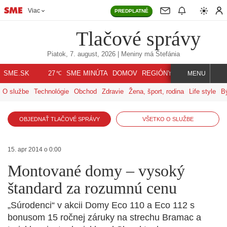
Viac
PREDPLATNÉ
Tlačové správy
Piatok, 7. august, 2026
| Meniny má
Štefánia
℃
SME.SK
SME MINÚTA
DOMOV
REGIÓNY
INDEX
SVET
27
MENU
O službe
Technológie
Obchod
Zdravie
Žena, šport, rodina
Life style
B
OBJEDNAŤ TLAČOVÉ SPRÁVY
VŠETKO O SLUŽBE
15. apr 2014 o 0:00
Montované domy – vysoký
štandard za rozumnú cenu
„Súrodenci“ v akcii Domy Eco 110 a Eco 112 s
bonusom 15 ročnej záruky na strechu Bramac a