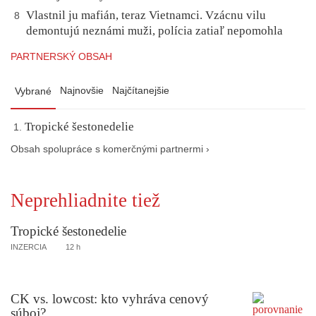
Vlastnil ju mafián, teraz Vietnamci. Vzácnu vilu
8
demontujú neznámi muži, polícia zatiaľ nepomohla
PARTNERSKÝ OBSAH
Najnovšie
Najčítanejšie
Vybrané
Tropické šestonedelie
Obsah spolupráce s komerčnými partnermi ›
Neprehliadnite tiež
Tropické šestonedelie
INZERCIA
12 h
CK vs. lowcost: kto vyhráva cenový
súboj?