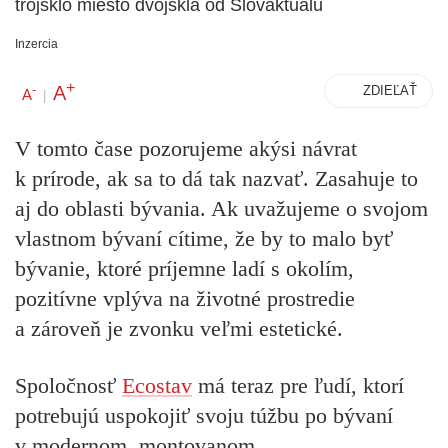
trojsklo miesto dvojskla od Slovaktualu
Inzercia
+
A
-
ZDIEĽAŤ
A
|
V tomto čase pozorujeme akýsi návrat
k prírode, ak sa to dá tak nazvať. Zasahuje to
aj do oblasti bývania. Ak uvažujeme o svojom
vlastnom bývaní cítime, že by to malo byť
bývanie, ktoré príjemne ladí s okolím,
pozitívne vplýva na životné prostredie
a zároveň je zvonku veľmi estetické.
Spoločnosť
Ecostav
má teraz pre ľudí, ktorí
potrebujú uspokojiť svoju túžbu po bývaní
v modernom, montovanom,