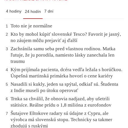
4 hodiny
7 dní
24 hodín
Toto nie je normálne
1
Kto by mohol kúpiť slovenské Tesco? Favorit je jasný,
2
no záujem môžu prejaviť aj ďalší
Zachránila samu seba pred vlastnou rodinou. Matka
3
ľutuje, že ju porodila, namiesto lásky zanechala len
traumu
Kým prijímala pacienta, dcéra vedľa ležala s horúčkou.
4
Úspešná martinská primárka hovorí o cene kariéry
Nasadili si kukly, jeden sa spýtal, odkiaľ sú. Študenta
5
z Indie museli po útoku operovať
Trnka sa chválil, že obnovia nadjazd, aby ušetrili
6
státisíce. Reálne prídu o 1,8 milióna z eurofondov
Šutajove Eštokove radary sú údajne z Cypru, ale
7
výrobca má slovenskú stopu. Technicky sa takmer
zhodujú s ruskými