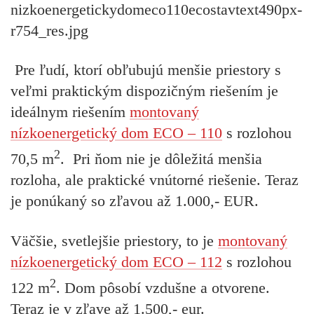
Pre ľudí, ktorí obľubujú menšie priestory s
veľmi praktickým dispozičným riešením je
ideálnym riešením
montovaný
nízkoenergetický dom ECO – 110
s rozlohou
2
70,5 m
. Pri ňom nie je dôležitá menšia
rozloha, ale praktické vnútorné riešenie. Teraz
je ponúkaný so zľavou až 1.000,- EUR.
Väčšie, svetlejšie priestory, to je
montovaný
nízkoenergetický dom ECO – 112
s rozlohou
2
122 m
. Dom pôsobí vzdušne a otvorene.
Teraz je v zľave až 1.500,- eur.