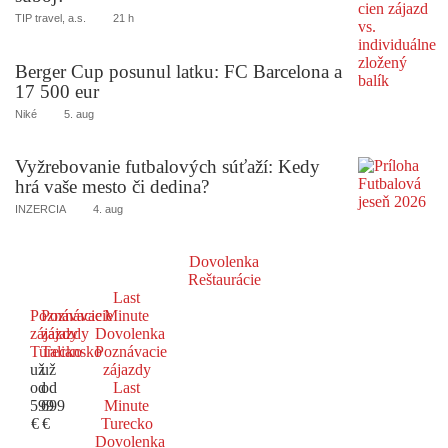
TIP travel, a.s.
21 h
Berger Cup posunul latku: FC Barcelona a
17 500 eur
Niké
5. aug
Vyžrebovanie futbalových súťaží: Kedy
hrá vaše mesto či dedina?
INZERCIA
4. aug
Dovolenka
Reštaurácie
Last
Poznávacie
Poznávacie
Minute
zájazdy
zájazdy
Dovolenka
Turecko
Taliansko
Poznávacie
už
už
zájazdy
od
od
Last
599
699
Minute
€
€
Turecko
Dovolenka