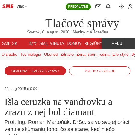
Viac
PREDPLATNÉ
Tlačové správy
Štvrtok, 6. august, 2026
| Meniny má
Jozefína
℃
SME.SK
SME MINÚTA
DOMOV
REGIÓNY
INDEX
SVET
32
MENU
O službe
Technológie
Obchod
Zdravie
Žena, šport, rodina
Life style
B
OBJEDNAŤ TLAČOVÉ SPRÁVY
VŠETKO O SLUŽBE
31. aug 2015 o 0:00
Išla ceruzka na vandrovku a
zrazu z nej bol diamant
Prof. Ing. Roman Martoňák, DrSc. sa vo svojej práci
venuje skúmaniu toho, čo sa stane, keď niečo