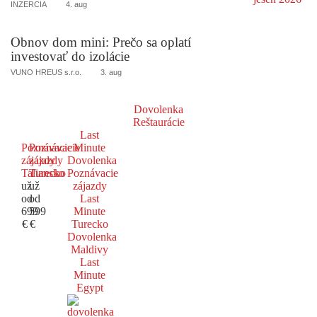
INZERCIA
4. aug
Obnov dom mini: Prečo sa oplatí
investovať do izolácie
VUNO HREUS s.r.o.
3. aug
Dovolenka
Reštaurácie
Last
Poznávacie
Poznávacie
Minute
zájazdy
zájazdy
Dovolenka
Taliansko
Turecko
Poznávacie
už
už
zájazdy
od
od
Last
699
599
Minute
€
€
Turecko
Dovolenka
Maldivy
Last
Minute
Egypt