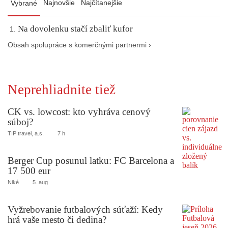
Najnovšie
Najčítanejšie
Vybrané
Na dovolenku stačí zbaliť kufor
Obsah spolupráce s komerčnými partnermi ›
Neprehliadnite tiež
CK vs. lowcost: kto vyhráva cenový
súboj?
TIP travel, a.s.
7 h
Berger Cup posunul latku: FC Barcelona a
17 500 eur
Niké
5. aug
Vyžrebovanie futbalových súťaží: Kedy
hrá vaše mesto či dedina?