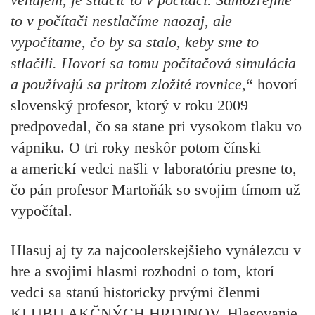
to v počítači nestlačíme naozaj, ale
vypočítame, čo by sa stalo, keby sme to
stlačili. Hovorí sa tomu počítačová simulácia
a používajú sa pritom zložité rovnice
,“ hovorí
slovenský profesor, ktorý v roku 2009
predpovedal, čo sa stane pri vysokom tlaku vo
vápniku. O tri roky neskôr potom čínski
a americkí vedci našli v laboratóriu presne to,
čo pán profesor Martoňák so svojim tímom už
vypočítal.
Hlasuj aj ty za najcoolerskejšieho vynálezcu v
hre a svojimi hlasmi rozhodni o tom, ktorí
vedci sa stanú historicky prvými členmi
KLUBU AKČNÝCH HRDINOV. Hlasovanie