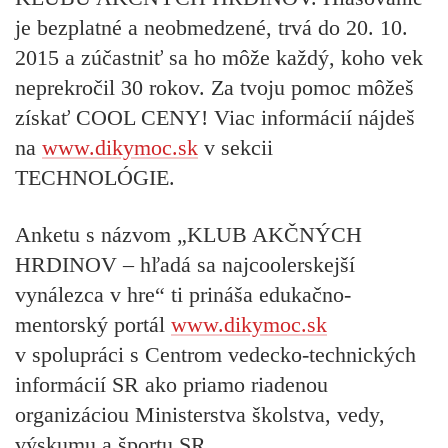
je bezplatné a neobmedzené,
trvá do 20. 10.
2015 a zúčastniť sa ho môže každý, koho vek
neprekročil 30 rokov. Za tvoju pomoc môžeš
získať COOL CENY! Viac informácií nájdeš
na
www.dikymoc.sk
v sekcii
TECHNOLÓGIE.
Anketu s názvom „KLUB AKČNÝCH
HRDINOV – hľadá sa najcoolerskejší
vynálezca v hre“
ti prináša edukačno-
mentorský portál
www.dikymoc.sk
v spolupráci s Centrom vedecko-technických
informácií SR ako priamo riadenou
organizáciou Ministerstva školstva, vedy,
výskumu a športu SR.