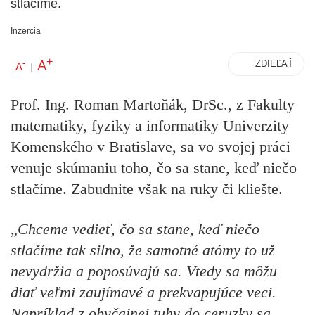
stlačíme.
Inzercia
+
A
-
ZDIEĽAŤ
A
|
Prof. Ing. Roman Martoňák, DrSc., z Fakulty
matematiky, fyziky a informatiky Univerzity
Komenského v Bratislave, sa vo svojej práci
venuje skúmaniu toho, čo sa stane, keď niečo
stlačíme. Zabudnite však na ruky či kliešte.
„
Chceme vedieť, čo sa stane, keď niečo
stlačíme tak silno, že samotné atómy to už
nevydržia a poposúvajú sa. Vtedy sa môžu
diať veľmi zaujímavé a prekvapujúce veci.
Napríklad z obyčajnej tuhy do ceruzky sa