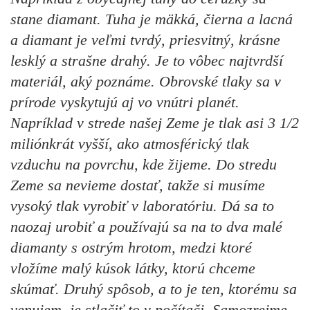
stane diamant. Tuha je mäkká, čierna a lacná
a diamant je veľmi tvrdý, priesvitný, krásne
lesklý a strašne drahý. Je to vôbec najtvrdší
materiál, aký poznáme. Obrovské tlaky sa v
prírode vyskytujú aj vo vnútri planét.
Napríklad v strede našej Zeme je tlak asi 3 1/2
miliónkrát vyšší, ako atmosférický tlak
vzduchu na povrchu, kde žijeme. Do stredu
Zeme sa nevieme dostať, takže si musíme
vysoký tlak vyrobiť v laboratóriu. Dá sa to
naozaj urobiť a používajú sa na to dva malé
diamanty s ostrým hrotom, medzi ktoré
vložíme malý kúsok látky, ktorú chceme
skúmať. Druhý spôsob, a to je ten, ktorému sa
venujem, je stlačiť to v počítači. Samozrejme