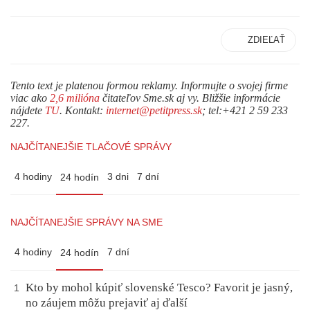
ZDIEĽAŤ
Tento text je platenou formou reklamy. Informujte o svojej firme
viac ako
2,6 milióna
čitateľov Sme.sk aj vy. Bližšie informácie
nájdete
TU
. Kontakt:
internet@petitpress.sk
; tel:+421 2 59 233
227.
NAJČÍTANEJŠIE TLAČOVÉ SPRÁVY
4 hodiny
3 dni
7 dní
24 hodín
NAJČÍTANEJŠIE SPRÁVY NA SME
4 hodiny
7 dní
24 hodín
Kto by mohol kúpiť slovenské Tesco? Favorit je jasný,
1
no záujem môžu prejaviť aj ďalší