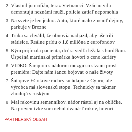
Vlastnil ju mafián, teraz Vietnamci. Vzácnu vilu
2
demontujú neznámi muži, polícia zatiaľ nepomohla
Na svete je len jedno: Auto, ktoré malo zmeniť dejiny,
3
parkuje v Brezne
Trnka sa chválil, že obnovia nadjazd, aby ušetrili
4
státisíce. Reálne prídu o 1,8 milióna z eurofondov
Kým prijímala pacienta, dcéra vedľa ležala s horúčkou.
5
Úspešná martinská primárka hovorí o cene kariéry
VIDEO: Šampión s nádormi mozgu so slzami prosí
6
premiéra: Dajte nám šancu bojovať o naše životy
Šutajove Eštokove radary sú údajne z Cypru, ale
7
výrobca má slovenskú stopu. Technicky sa takmer
zhodujú s ruskými
Mal rakovinu semenníkov, nádor rástol aj na obličke.
8
Na preventívke som nebol dvanásť rokov, hovorí
PARTNERSKÝ OBSAH