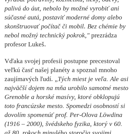
palivá do áut, nebolo by možné vyrobiť ani
súčasné autá, postaviť moderné domy alebo
skonštruovať počítač
či mobil
.
Bez chémie by
nebol možný technický pokrok,"
prezrádza
profesor Lukeš.
Vďaka svojej profesii postupne precestoval
veľkú časť našej planéty a spoznal mnoho
zaujímavých ľudí. „
Tých miest je veľa. Ale asi
najväčší dojem na mňa urobilo samotné mesto
Grenoble a horské masívy, ktoré obklopujú
toto francúzske mesto. Spomedzi osobností si
dovolím spomenúť prof. Per-Olova Löwdina
(1916 – 2000), švédskeho fyzika, ktorý v 60.
až 80. rokoch minulého storočia svojimi