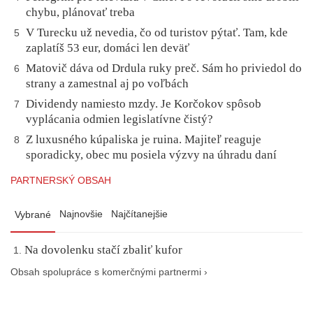
chybu, plánovať treba
V Turecku už nevedia, čo od turistov pýtať. Tam, kde
5
zaplatíš 53 eur, domáci len deväť
Matovič dáva od Drdula ruky preč. Sám ho priviedol do
6
strany a zamestnal aj po voľbách
Dividendy namiesto mzdy. Je Korčokov spôsob
7
vyplácania odmien legislatívne čistý?
Z luxusného kúpaliska je ruina. Majiteľ reaguje
8
sporadicky, obec mu posiela výzvy na úhradu daní
PARTNERSKÝ OBSAH
Najnovšie
Najčítanejšie
Vybrané
Na dovolenku stačí zbaliť kufor
Obsah spolupráce s komerčnými partnermi ›