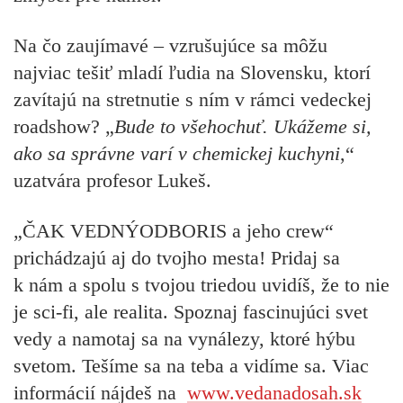
Na čo zaujímavé – vzrušujúce sa môžu
najviac tešiť mladí ľudia na Slovensku, ktorí
zavítajú na stretnutie s ním v rámci vedeckej
roadshow?
„
Bude to všehochuť. Ukážeme si,
ako sa správne varí v chemickej kuchyni
,“
uzatvára profesor Lukeš.
„ČAK VEDNÝODBORIS a jeho crew“
prichádzajú aj do tvojho mesta! Pridaj sa
k nám a spolu s tvojou triedou uvidíš, že to nie
je sci-fi, ale realita. Spoznaj fascinujúci svet
vedy a namotaj sa na vynálezy, ktoré hýbu
svetom. Tešíme sa na teba a vidíme sa. Viac
informácií nájdeš na
www.vedanadosah.sk