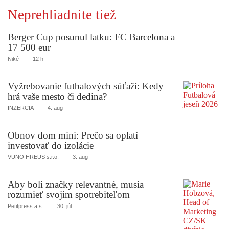
Neprehliadnite tiež
Berger Cup posunul latku: FC Barcelona a
17 500 eur
Niké
12 h
Vyžrebovanie futbalových súťaží: Kedy
hrá vaše mesto či dedina?
INZERCIA
4. aug
Obnov dom mini: Prečo sa oplatí
investovať do izolácie
VUNO HREUS s.r.o.
3. aug
Aby boli značky relevantné, musia
rozumieť svojim spotrebiteľom
Petitpress a.s.
30. júl