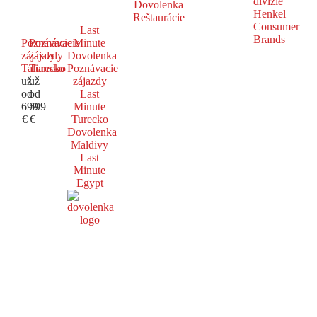
Dovolenka
Reštaurácie
Last
Poznávacie
Poznávacie
Minute
zájazdy
zájazdy
Dovolenka
Taliansko
Turecko
Poznávacie
už
už
zájazdy
od
od
Last
699
599
Minute
€
€
Turecko
Dovolenka
Maldivy
Last
Minute
Egypt