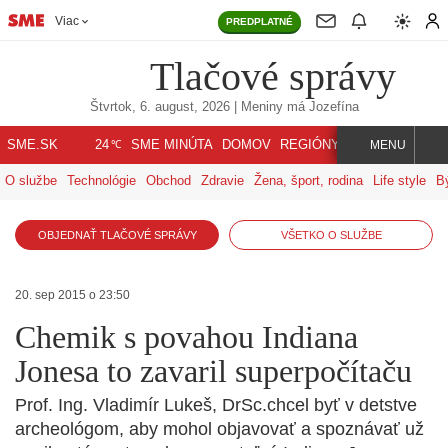
Viac
PREDPLATNÉ
Tlačové správy
Štvrtok, 6. august, 2026
| Meniny má
Jozefína
℃
SME.SK
SME MINÚTA
DOMOV
REGIÓNY
INDEX
SVET
24
MENU
O službe
Technológie
Obchod
Zdravie
Žena, šport, rodina
Life style
B
OBJEDNAŤ TLAČOVÉ SPRÁVY
VŠETKO O SLUŽBE
20. sep 2015 o 23:50
Chemik s povahou Indiana
Jonesa to zavaril superpočítaču
Prof. Ing. Vladimír Lukeš, DrSc.chcel byť v detstve
archeológom, aby mohol objavovať a spoznávať už