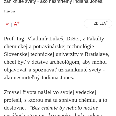
zaniknuté svety - ako nesmrteľný Indiana Jones.
Inzercia
+
A
-
ZDIEĽAŤ
A
|
Prof. Ing. Vladimír Lukeš, DrSc., z Fakulty
chemickej a potravinárskej technológie
Slovenskej technickej univerzity v Bratislave,
chcel byť v detstve archeológom, aby mohol
objavovať a spoznávať už zaniknuté svety -
ako nesmrteľný Indiana Jones.
Zmysel života našiel vo svojej vedeckej
profesii, s ktorou má tú správnu chémiu, a to
doslovne.
"Bez chémie by nebolo možné
vyrábať potraviny, kozmetiku, lieky, odevy,