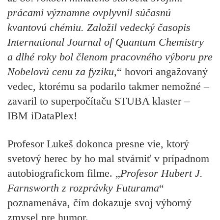
prácami významne ovplyvnil súčasnú
kvantovú chémiu. Založil vedecký časopis
International Journal of Quantum Chemistry
a dlhé roky bol členom pracovného výboru pre
Nobelovú cenu za fyziku
,“ hovorí angažovaný
vedec, ktorému sa podarilo takmer nemožné –
zavaril to superpočítaču STUBA klaster
–
IBM iDataPlex!
Profesor Lukeš dokonca presne vie, ktorý
svetový herec by ho mal stvárniť v prípadnom
autobiografickom filme. „
Profesor Hubert J.
Farnsworth z rozprávky Futurama
“
poznamenáva, čím dokazuje svoj výborný
zmysel pre humor.