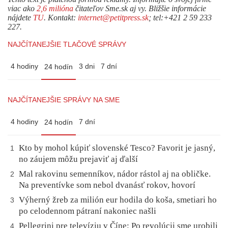
viac ako
2,6 milióna
čitateľov Sme.sk aj vy. Bližšie informácie
nájdete
TU
. Kontakt:
internet@petitpress.sk
; tel:+421 2 59 233
227.
NAJČÍTANEJŠIE TLAČOVÉ SPRÁVY
4 hodiny
3 dni
7 dní
24 hodín
NAJČÍTANEJŠIE SPRÁVY NA SME
4 hodiny
7 dní
24 hodín
Kto by mohol kúpiť slovenské Tesco? Favorit je jasný,
1
no záujem môžu prejaviť aj ďalší
Mal rakovinu semenníkov, nádor rástol aj na obličke.
2
Na preventívke som nebol dvanásť rokov, hovorí
Výherný žreb za milión eur hodila do koša, smetiari ho
3
po celodennom pátraní nakoniec našli
Pellegrini pre televíziu v Číne: Po revolúcii sme urobili
4