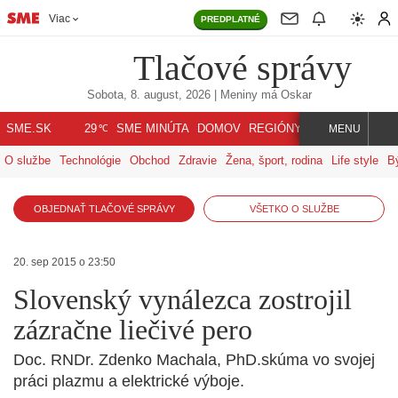
Viac
PREDPLATNÉ
Tlačové správy
Sobota, 8. august, 2026
| Meniny má
Oskar
℃
SME.SK
SME MINÚTA
DOMOV
REGIÓNY
INDEX
SVET
29
MENU
O službe
Technológie
Obchod
Zdravie
Žena, šport, rodina
Life style
B
OBJEDNAŤ TLAČOVÉ SPRÁVY
VŠETKO O SLUŽBE
20. sep 2015 o 23:50
Slovenský vynálezca zostrojil
zázračne liečivé pero
Doc. RNDr. Zdenko Machala, PhD.skúma vo svojej
práci plazmu a elektrické výboje.