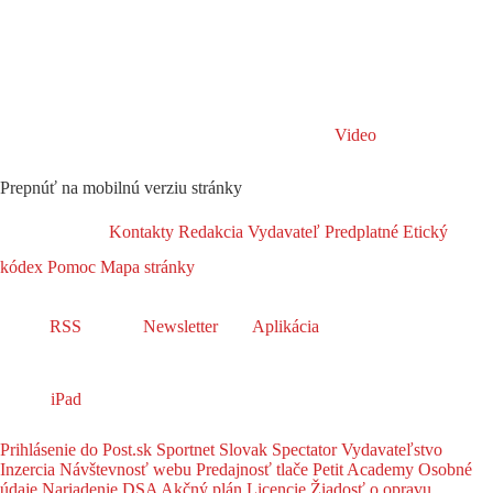
Video
Prepnúť na mobilnú verziu stránky
Kontakty
Redakcia
Vydavateľ
Predplatné
Etický
kódex
Pomoc
Mapa stránky
RSS
Newsletter
Aplikácia
iPad
Prihlásenie do Post.sk
Sportnet
Slovak Spectator
Vydavateľstvo
Inzercia
Návštevnosť webu
Predajnosť tlače
Petit Academy
Osobné
údaje
Nariadenie DSA
Akčný plán
Licencie
Žiadosť o opravu