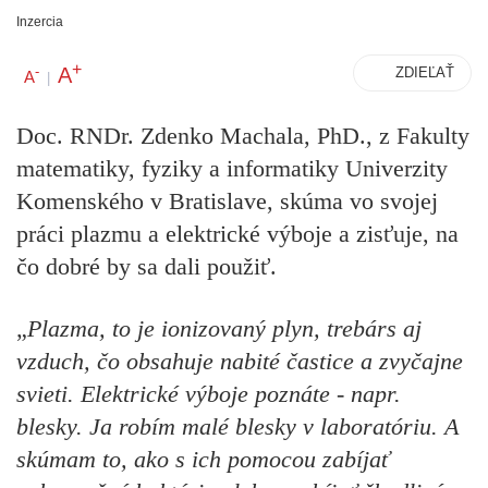
Inzercia
+
A
-
ZDIEĽAŤ
A
|
Doc. RNDr. Zdenko Machala, PhD., z
Fakulty
matematiky, fyziky a informatiky Univerzity
Komenského v Bratislave, skúma vo svojej
práci plazmu a elektrické výboje a zisťuje, na
čo dobré by sa dali použiť.
„
Plazma, to je ionizovaný plyn, trebárs aj
vzduch, čo obsahuje nabité častice a zvyčajne
svieti. Elektrické výboje poznáte - napr.
blesky. Ja robím malé blesky v laboratóriu. A
skúmam to, ako s ich pomocou zabíjať