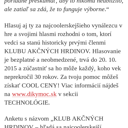
poriadne preskúmať, aby to nikomu neublížilo,
ale zatiaľ sa zdá, že to funguje výborne
.“
Hlasuj aj ty za najcoolerskejšieho vynálezcu v
hre a svojimi hlasmi rozhodni o tom, ktorí
vedci sa stanú historicky prvými členmi
KLUBU AKČNÝCH HRDINOV. Hlasovanie
je bezplatné a neobmedzené, trvá do 20. 10.
2015 a zúčastniť sa ho môže každý, koho vek
neprekročil 30 rokov. Za tvoju pomoc môžeš
získať COOL CENY! Viac informácií nájdeš
na
www.dikymoc.sk
v sekcii
TECHNOLÓGIE.
Anketu s názvom „KLUB AKČNÝCH
HRDINOV – hľadá sa najcoolerskejší