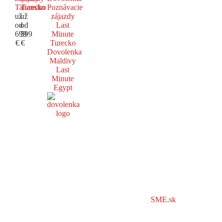
Taliansko
Turecko
Poznávacie
už
už
zájazdy
od
od
Last
699
599
Minute
€
€
Turecko
Dovolenka
Maldivy
Last
Minute
Egypt
SME.sk