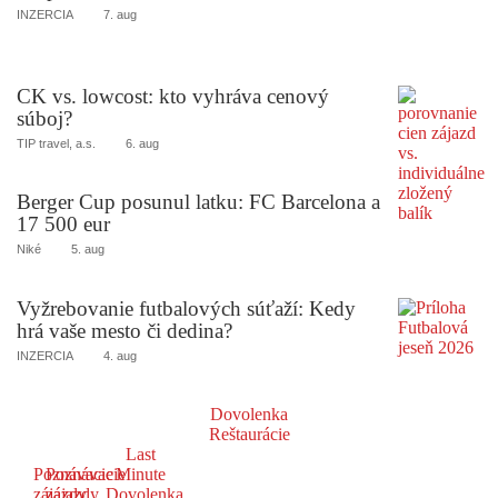
INZERCIA
7. aug
CK vs. lowcost: kto vyhráva cenový
súboj?
TIP travel, a.s.
6. aug
Berger Cup posunul latku: FC Barcelona a
17 500 eur
Niké
5. aug
Vyžrebovanie futbalových súťaží: Kedy
hrá vaše mesto či dedina?
INZERCIA
4. aug
Dovolenka
Reštaurácie
Last
Poznávacie
Poznávacie
Minute
zájazdy
zájazdy
Dovolenka