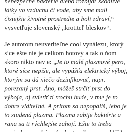
nebezpečné baktérie alebo rozbíjať škodlivé
látky vo vzduchu či vode, aby sme mali
čistejšie životné prostredie a boli zdraví
,“
vysvetľuje slovenský „krotiteľ bleskov“.
Je autorom neuveriteľne cool vynálezu, ktorý
síce ešte nie je celkom hotový a tak o ňom
skoro nikto nevie: „
Je to malé plazmové pero,
ktoré síce nepíše, ale vypúšťa elektrický výboj,
ktorým sa dá niečo dezinfikovať, napr.
porezaný prst. Áno, môžeš strčiť prst do
výboja, aj svietiť ti trochu bude, v tme je to
dobre viditeľné. A pritom sa nepopáliš, lebo je
to studená plazma. Plazma zabije baktérie a
rana sa ti rýchlejšie zahojí. Ešte to treba