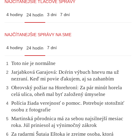
NAJČÍTANEJŠIE TLAČOVÉ SPRÁVY
4 hodiny
3 dni
7 dní
24 hodín
NAJČÍTANEJŠIE SPRÁVY NA SME
4 hodiny
7 dní
24 hodín
Toto nie je normálne
1
Jarjabková Garajová: Dcérin výbuch hnevu ma už
2
nezraní. Keď mi povie ďakujem, aj sa zahanbím
Obrovský požiar na Horehroní: Za pár minút horela
3
celá ulica, oheň mal byť založený úmyselne
Polícia žiada verejnosť o pomoc. Potrebuje stotožniť
4
osobu z fotografie
Martinská pôrodnica má za sebou najsilnejší mesiac
5
roka. Júl priniesol aj výnimočný zákrok
Za radarmi Šutaja Eštoka je zrejme osoba, ktorá
6