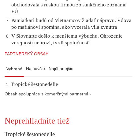
obchodovala s ruskou firmou zo sankčného zoznamu
EÚ
Pamiatkari budú od Vietnamcov žiadať nápravu. Vdova
7
po mafiánovi spomína, ako vyzerala vila zvnútra
V Slovnafte došlo k menšiemu výbuchu. Ohrozenie
8
verejnosti nehrozí, tvrdí spoločnosť
PARTNERSKÝ OBSAH
Najnovšie
Najčítanejšie
Vybrané
Tropické šestonedelie
Obsah spolupráce s komerčnými partnermi ›
Neprehliadnite tiež
Tropické šestonedelie