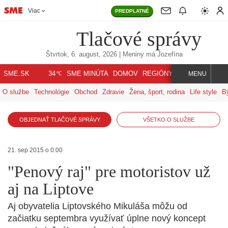
Viac
PREDPLATNÉ
Tlačové správy
Štvrtok, 6. august, 2026
| Meniny má
Jozefína
℃
SME.SK
SME MINÚTA
DOMOV
REGIÓNY
INDEX
SVET
34
MENU
O službe
Technológie
Obchod
Zdravie
Žena, šport, rodina
Life style
B
OBJEDNAŤ TLAČOVÉ SPRÁVY
VŠETKO O SLUŽBE
21. sep 2015 o 0:00
"Penový raj" pre motoristov už
aj na Liptove
Aj obyvatelia Liptovského Mikuláša môžu od
začiatku septembra využívať úplne nový koncept