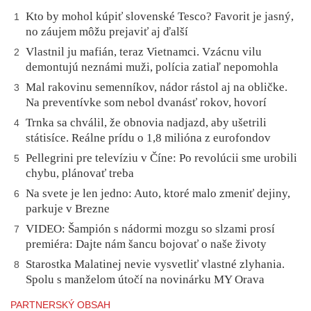
Kto by mohol kúpiť slovenské Tesco? Favorit je jasný,
1
no záujem môžu prejaviť aj ďalší
Vlastnil ju mafián, teraz Vietnamci. Vzácnu vilu
2
demontujú neznámi muži, polícia zatiaľ nepomohla
Mal rakovinu semenníkov, nádor rástol aj na obličke.
3
Na preventívke som nebol dvanásť rokov, hovorí
Trnka sa chválil, že obnovia nadjazd, aby ušetrili
4
státisíce. Reálne prídu o 1,8 milióna z eurofondov
Pellegrini pre televíziu v Číne: Po revolúcii sme urobili
5
chybu, plánovať treba
Na svete je len jedno: Auto, ktoré malo zmeniť dejiny,
6
parkuje v Brezne
VIDEO: Šampión s nádormi mozgu so slzami prosí
7
premiéra: Dajte nám šancu bojovať o naše životy
Starostka Malatinej nevie vysvetliť vlastné zlyhania.
8
Spolu s manželom útočí na novinárku MY Orava
PARTNERSKÝ OBSAH