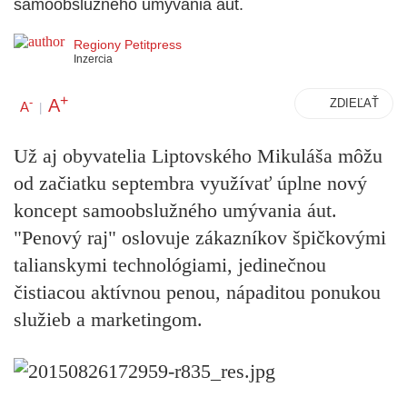
samoobslužného umývania áut.
Regiony Petitpress
Inzercia
+
A
-
ZDIEĽAŤ
A
|
Už aj obyvatelia Liptovského Mikuláša môžu
od začiatku septembra využívať úplne nový
koncept samoobslužného umývania áut.
"Penový raj" oslovuje zákazníkov špičkovými
talianskymi technológiami, jedinečnou
čistiacou aktívnou penou, nápaditou ponukou
služieb a marketingom.