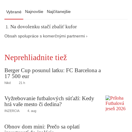
Najnovšie
Najčítanejšie
Vybrané
Na dovolenku stačí zbaliť kufor
Obsah spolupráce s komerčnými partnermi ›
Neprehliadnite tiež
Berger Cup posunul latku: FC Barcelona a
17 500 eur
Niké
21 h
Vyžrebovanie futbalových súťaží: Kedy
hrá vaše mesto či dedina?
INZERCIA
4. aug
Obnov dom mini: Prečo sa oplatí