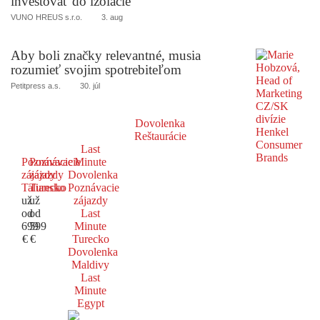
investovať do izolácie
VUNO HREUS s.r.o.
3. aug
Aby boli značky relevantné, musia
rozumieť svojim spotrebiteľom
Petitpress a.s.
30. júl
Dovolenka
Reštaurácie
Last
Poznávacie
Poznávacie
Minute
zájazdy
zájazdy
Dovolenka
Taliansko
Turecko
Poznávacie
už
už
zájazdy
od
od
Last
699
599
Minute
€
€
Turecko
Dovolenka
Maldivy
Last
Minute
Egypt