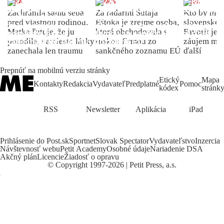
ŽENA
DOMOV
INDEX
Zachránila samu seba
Za radarmi Šutaja
Kto by moh
pred vlastnou rodinou.
Eštoka je zrejme osoba,
slovenské 
Matka ľutuje, že ju
ktorá obchodovala s
Favorit je 
porodila, namiesto lásky
ruskou firmou zo
záujem môž
zanechala len traumu
sankčného zoznamu EÚ
ďalší
Prepnúť na mobilnú verziu stránky
Etický
Mapa
Kontakty
Redakcia
Vydavateľ
Predplatné
Pomoc
kódex
stránk
RSS
Newsletter
Aplikácia
iPad
Prihlásenie do Post.sk
Sportnet
Slovak Spectator
Vydavateľstvo
Inzercia
Návštevnosť webu
Petit Academy
Osobné údaje
Nariadenie DSA
Akčný plán
Licencie
Žiadosť o opravu
©
Copyright
1997-2026 | Petit Press, a.s.