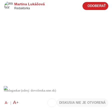
Martina Lukáčová
Redaktorka
Madagaskar (zdroj: dovolenka.sme.sk)
A
+
A
DISKUSIA NIE JE OTVORENÁ
-
|