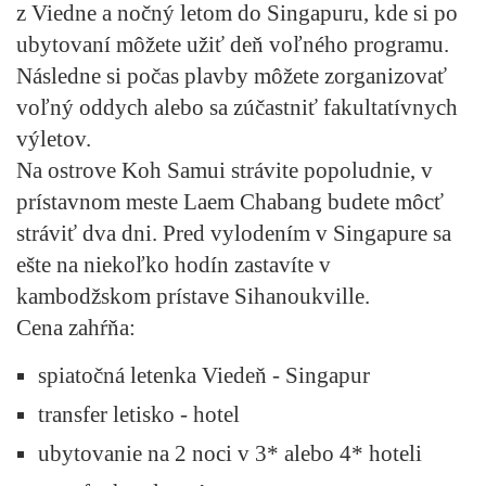
z Viedne a nočný letom do Singapuru, kde si po
ubytovaní môžete užiť deň voľného programu.
Následne si počas plavby môžete zorganizovať
voľný oddych alebo sa zúčastniť fakultatívnych
výletov.
Na ostrove Koh Samui strávite popoludnie, v
prístavnom meste Laem Chabang budete môcť
stráviť dva dni. Pred vylodením v Singapure sa
ešte na niekoľko hodín zastavíte v
kambodžskom prístave Sihanoukville.
Cena zahŕňa:
spiatočná letenka Viedeň - Singapur
transfer letisko - hotel
ubytovanie na 2 noci v 3* alebo 4* hoteli