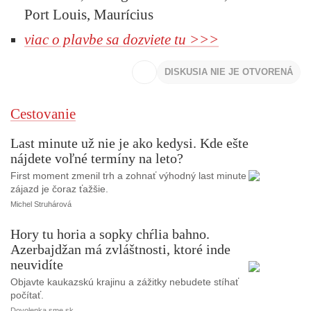
Port Louis, Maurícius
viac o plavbe sa dozviete tu >>>
DISKUSIA NIE JE OTVORENÁ
Cestovanie
Last minute už nie je ako kedysi. Kde ešte
nájdete voľné termíny na leto?
First moment zmenil trh a zohnať výhodný last minute
zájazd je čoraz ťažšie.
Michel Struhárová
Hory tu horia a sopky chŕlia bahno.
Azerbajdžan má zvláštnosti, ktoré inde
neuvidíte
Objavte kaukazskú krajinu a zážitky nebudete stíhať
počítať.
Dovolenka.sme.sk