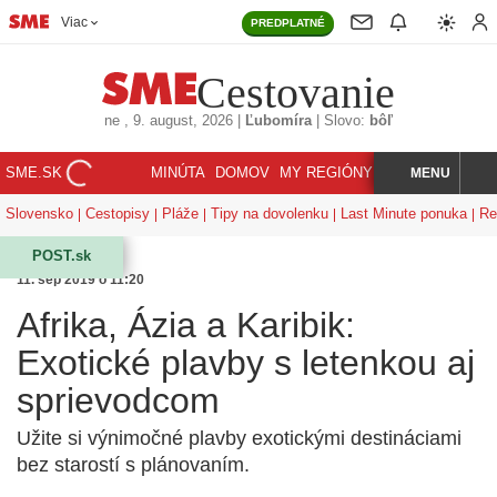
Viac
PREDPLATNÉ
Cestovanie
ne
, 9. august, 2026
|
Ľubomíra
|
Slovo:
bôľ
SME.SK
MINÚTA
DOMOV
MY REGIÓNY
KORZÁR
MENU
INDEX
HĽADAJ
Slovensko
Cestopisy
Pláže
Tipy na dovolenku
Last Minute ponuka
Re
POST.sk
11. sep 2019 o 11:20
Afrika, Ázia a Karibik:
Exotické plavby s letenkou aj
sprievodcom
Užite si výnimočné plavby exotickými destináciami
bez starostí s plánovaním.