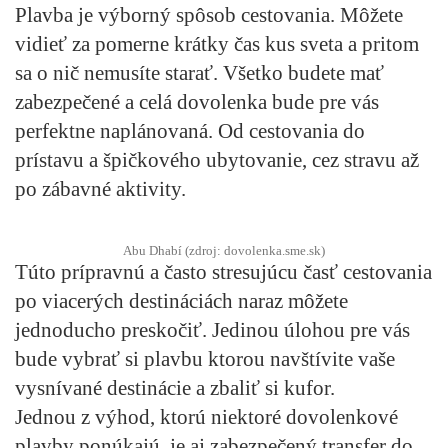
Plavba je výborný spôsob cestovania. Môžete
vidieť za pomerne krátky čas kus sveta a pritom
sa o nič nemusíte starať. Všetko budete mať
zabezpečené a celá dovolenka bude pre vás
perfektne naplánovaná. Od cestovania do
prístavu a špičkového ubytovanie, cez stravu až
po zábavné aktivity.
Abu Dhabí (zdroj: dovolenka.sme.sk)
Túto prípravnú a často stresujúcu časť cestovania
po viacerých destináciách naraz môžete
jednoducho preskočiť. Jedinou úlohou pre vás
bude vybrať si plavbu ktorou navštívite vaše
vysnívané destinácie a zbaliť si kufor.
Jednou z výhod, ktorú niektoré dovolenkové
plavby ponúkajú, je aj zabezpečený transfer do