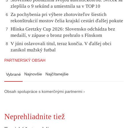
5
zlepšila o 9 sekúnd a umiestnila sa v TOP 10
Za pochybenia pri výbere zhotoviteľov šiestich
6
rekonštrukcií mostov čelia krajskí cestári ďalšej pokute
Hlinka Gretzky Cup 2026: Slovensko odchádza bez
7
medailí, v zápase o bronz prehralo s Fínskom
V júni oslavovali titul, teraz končia. V ďalšej obci
8
zanikol mužský futbal
PARTNERSKÝ OBSAH
Najnovšie
Najčítanejšie
Vybrané
Obsah spolupráce s komerčnými partnermi ›
Neprehliadnite tiež