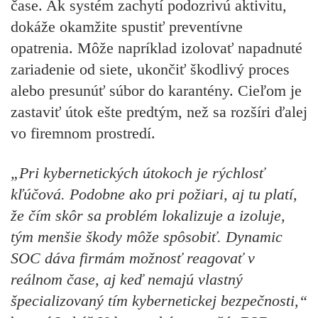
čase. Ak systém zachytí podozrivú aktivitu,
dokáže okamžite spustiť preventívne
opatrenia. Môže napríklad izolovať napadnuté
zariadenie od siete, ukončiť škodlivý proces
alebo presunúť súbor do karantény. Cieľom je
zastaviť útok ešte predtým, než sa rozšíri ďalej
vo firemnom prostredí.
„Pri kybernetických útokoch je rýchlosť
kľúčová. Podobne ako pri požiari, aj tu platí,
že čím skôr sa problém lokalizuje a izoluje,
tým menšie škody môže spôsobiť. Dynamic
SOC dáva firmám možnosť reagovať v
reálnom čase, aj keď nemajú vlastný
špecializovaný tím kybernetickej bezpečnosti,“