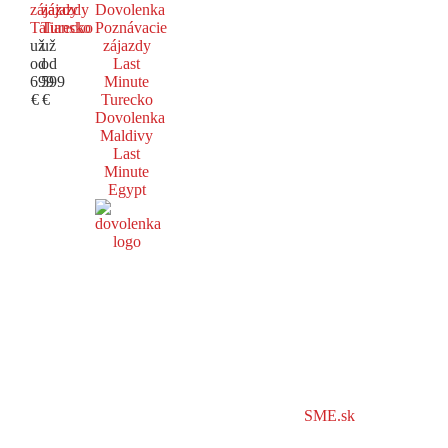
zájazdy
zájazdy
Dovolenka
Taliansko
Turecko
Poznávacie
už
už
zájazdy
od
od
Last
699
599
Minute
€
€
Turecko
Dovolenka
Maldivy
Last
Minute
Egypt
SME.sk