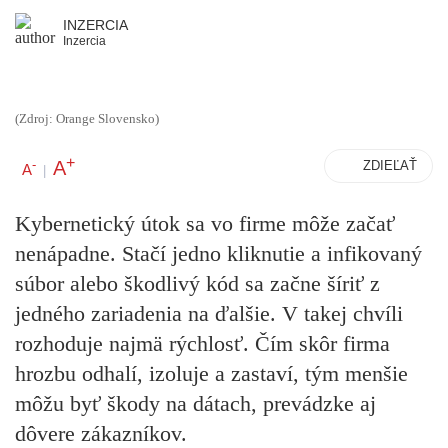
INZERCIA
Inzercia
(Zdroj: Orange Slovensko)
+
A
-
ZDIEĽAŤ
A
|
Kybernetický útok sa vo firme môže začať
nenápadne. Stačí jedno kliknutie a infikovaný
súbor alebo škodlivý kód sa začne šíriť z
jedného zariadenia na ďalšie. V takej chvíli
rozhoduje najmä rýchlosť. Čím skôr firma
hrozbu odhalí, izoluje a zastaví, tým menšie
môžu byť škody na dátach, prevádzke aj
dôvere zákazníkov.