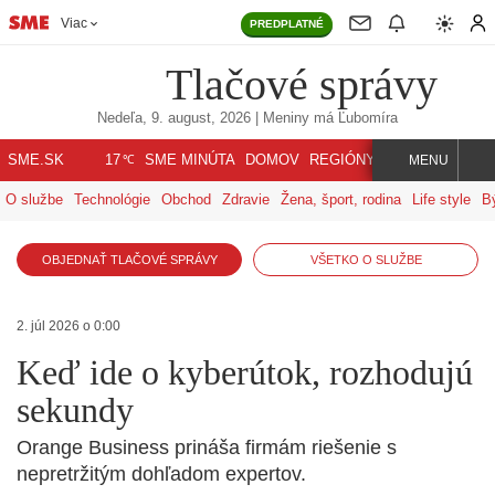
Viac
PREDPLATNÉ
Tlačové správy
Nedeľa, 9. august, 2026
| Meniny má
Ľubomíra
℃
SME.SK
SME MINÚTA
DOMOV
REGIÓNY
INDEX
SVET
17
MENU
O službe
Technológie
Obchod
Zdravie
Žena, šport, rodina
Life style
B
OBJEDNAŤ TLAČOVÉ SPRÁVY
VŠETKO O SLUŽBE
2. júl 2026 o 0:00
Keď ide o kyberútok, rozhodujú
sekundy
Orange Business prináša firmám riešenie s
nepretržitým dohľadom expertov.