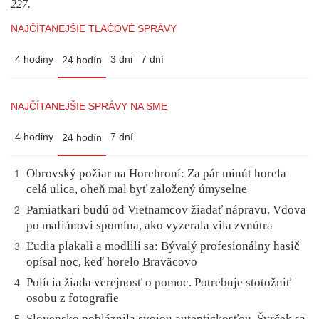
227.
NAJČÍTANEJŠIE TLAČOVÉ SPRÁVY
4 hodiny
3 dni
7 dní
24 hodín
NAJČÍTANEJŠIE SPRÁVY NA SME
4 hodiny
7 dní
24 hodín
Obrovský požiar na Horehroní: Za pár minút horela
1
celá ulica, oheň mal byť založený úmyselne
Pamiatkari budú od Vietnamcov žiadať nápravu. Vdova
2
po mafiánovi spomína, ako vyzerala vila zvnútra
Ľudia plakali a modlili sa: Bývalý profesionálny hasič
3
opísal noc, keď horelo Braväcovo
Polícia žiada verejnosť o pomoc. Potrebuje stotožniť
4
osobu z fotografie
Slovensko pobláznila svojou autentickosťou. Švrček sa