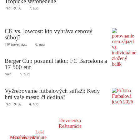
Tropické šestonedelie
INZERCIA
7. aug
CK vs. lowcost: kto vyhráva cenový
súboj?
TIP travel, a.s.
6. aug
Berger Cup posunul latku: FC Barcelona a
17 500 eur
Niké
5. aug
Vyžrebovanie futbalových súťaží: Kedy
hrá vaše mesto či dedina?
INZERCIA
4. aug
Dovolenka
Reštaurácie
Last
Poznávacie
Poznávacie
Minute