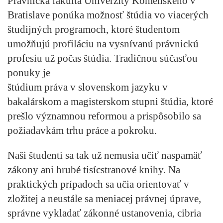
Právnická fakulta Univerzity Komenského v
Bratislave ponúka možnosť štúdia vo viacerých
študijných programoch, ktoré študentom
umožňujú profiláciu na vysnívanú právnickú
profesiu už počas štúdia. Tradičnou súčasťou
ponuky je
štúdium práva v slovenskom jazyku v
bakalárskom a magisterskom stupni štúdia, ktoré
prešlo významnou reformou a prispôsobilo sa
požiadavkám trhu práce a pokroku.
Naši študenti sa tak už nemusia učiť naspamäť
zákony ani hrubé tisícstranové knihy. Na
praktických prípadoch sa učia orientovať v
zložitej a neustále sa meniacej právnej úprave,
správne vykladať zákonné ustanovenia, cibria