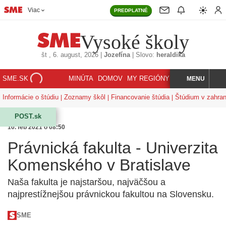
Viac
PREDPLATNÉ
Vysoké školy
št
, 6. august, 2026
|
Jozefína
|
Slovo:
heraldika
SME.SK
MINÚTA
DOMOV
MY REGIÓNY
KORZÁR
MENU
INDEX
HĽADAJ
Informácie o štúdiu
Zoznamy škôl
Financovanie štúdia
Štúdium v zahran
POST.sk
10. feb 2021 o 08:50
Právnická fakulta - Univerzita
Komenského v Bratislave
Naša fakulta je najstaršou, najväčšou a
najprestížnejšou právnickou fakultou na Slovensku.
SME