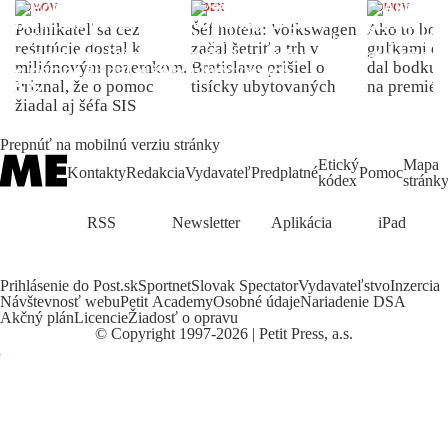
DOMOV
INDEX
DOMOV
Podnikateľ sa cez
Šéf hotela: Volkswagen
Ako to bolo
reštitúcie dostal k
začal šetriť a trh v
guľkami do
miliónovým pozemkom.
Bratislave prišiel o
dal bodku 
Priznal, že o pomoc
tisícky ubytovaných
na premiér
žiadal aj šéfa SIS
Prepnúť na mobilnú verziu stránky
Etický
Mapa
Kontakty
Redakcia
Vydavateľ
Predplatné
Pomoc
kódex
stránk
RSS
Newsletter
Aplikácia
iPad
Prihlásenie do Post.sk
Sportnet
Slovak Spectator
Vydavateľstvo
Inzercia
Návštevnosť webu
Petit Academy
Osobné údaje
Nariadenie DSA
Akčný plán
Licencie
Žiadosť o opravu
©
Copyright
1997-2026 | Petit Press, a.s.