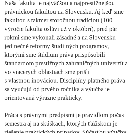
Naša fakulta je najväčšou a najprestížnejšou
právnickou fakultou na Slovensku. Aj keď sme
fakultou s takmer storočnou tradíciou (100.
výročie fakulta oslávi už v októbri), pred pár
rokmi sme vykonali zásadné a na Slovensku
jedinečné reformy študijných programov,
ktorými sme štúdium práva prispôsobili
štandardom prestížnych zahraničných univerzít a
vo viacerých oblastiach sme prišli
s vlastnou inováciou. Disciplíny platného práva
sa vyučujú od prvého ročníka a výučba je
orientovaná výrazne prakticky.
Práca s právnymi predpismi je pravidlom počas
semestra aj na skúškach, ktorých ťažiskom je
riešenie praktických prípadov. Súčasťou výučby