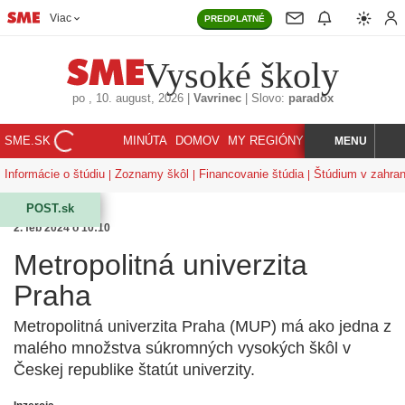
Viac
PREDPLATNÉ
Vysoké školy
po
, 10. august, 2026
|
Vavrinec
|
Slovo:
paradox
SME.SK
MINÚTA
DOMOV
MY REGIÓNY
KORZÁR
MENU
INDEX
HĽADAJ
Informácie o štúdiu
Zoznamy škôl
Financovanie štúdia
Štúdium v zahran
POST.sk
2. feb 2024 o 10:10
Metropolitná univerzita
Praha
Metropolitná univerzita Praha (MUP) má ako jedna z
malého množstva súkromných vysokých škôl v
Českej republike štatút univerzity.