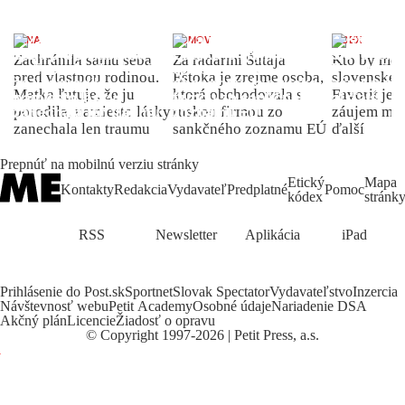
ŽENA
DOMOV
INDEX
Zachránila samu seba
Za radarmi Šutaja
Kto by moh
pred vlastnou rodinou.
Eštoka je zrejme osoba,
slovenské 
Matka ľutuje, že ju
ktorá obchodovala s
Favorit je 
porodila, namiesto lásky
ruskou firmou zo
záujem môž
zanechala len traumu
sankčného zoznamu EÚ
ďalší
Prepnúť na mobilnú verziu stránky
Etický
Mapa
Kontakty
Redakcia
Vydavateľ
Predplatné
Pomoc
kódex
stránk
RSS
Newsletter
Aplikácia
iPad
Prihlásenie do Post.sk
Sportnet
Slovak Spectator
Vydavateľstvo
Inzercia
Návštevnosť webu
Petit Academy
Osobné údaje
Nariadenie DSA
Akčný plán
Licencie
Žiadosť o opravu
©
Copyright
1997-2026 | Petit Press, a.s.