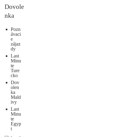
Dovole
nka
Pozn
ávaci
e
zájaz
dy
Last
Minu
te
Ture
cko
Dov
olen
ka
Mald
ivy
Last
Minu
te
Egyp
t