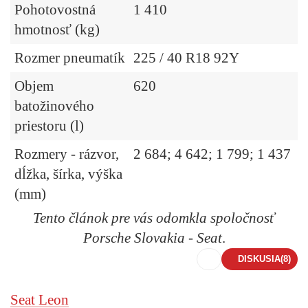
Pohotovostná
1 410
hmotnosť (kg)
Rozmer pneumatík
225 / 40 R18 92Y
Objem
620
batožinového
priestoru (l)
Rozmery - rázvor,
2 684; 4 642; 1 799; 1 437
dĺžka, šírka, výška
(mm)
Tento článok pre vás odomkla spoločnosť
Porsche Slovakia - Seat
.
DISKUSIA
(8)
Seat Leon