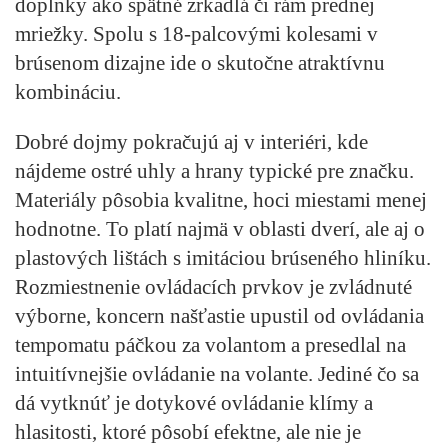
doplnky ako spätné zrkadlá či rám prednej
mriežky. Spolu s 18-palcovými kolesami v
brúsenom dizajne ide o skutočne atraktívnu
kombináciu.
Dobré dojmy pokračujú aj v interiéri, kde
nájdeme ostré uhly a hrany typické pre značku.
Materiály pôsobia kvalitne, hoci miestami menej
hodnotne. To platí najmä v oblasti dverí, ale aj o
plastových lištách s imitáciou brúseného hliníku.
Rozmiestnenie ovládacích prvkov je zvládnuté
výborne, koncern našťastie upustil od ovládania
tempomatu páčkou za volantom a presedlal na
intuitívnejšie ovládanie na volante. Jediné čo sa
dá vytknúť je dotykové ovládanie klímy a
hlasitosti, ktoré pôsobí efektne, ale nie je