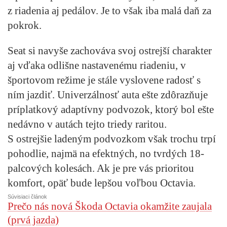
z riadenia aj pedálov. Je to však iba malá daň za
pokrok.
Seat si navyše zachováva svoj ostrejší charakter
aj vďaka odlišne nastavenému riadeniu, v
športovom režime je stále vyslovene radosť s
ním jazdiť. Univerzálnosť auta ešte zdôrazňuje
príplatkový adaptívny podvozok, ktorý bol ešte
nedávno v autách tejto triedy raritou.
S ostrejšie ladeným podvozkom však trochu trpí
pohodlie, najmä na efektných, no tvrdých 18-
palcových kolesách. Ak je pre vás prioritou
komfort, opäť bude lepšou voľbou Octavia.
Súvisiaci článok
Prečo nás nová Škoda Octavia okamžite zaujala
(prvá jazda)