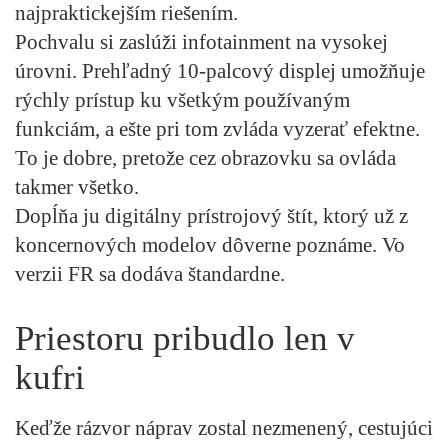
najpraktickejším riešením.
Pochvalu si zaslúži infotainment na vysokej
úrovni. Prehľadný 10-palcový displej umožňuje
rýchly prístup ku všetkým používaným
funkciám, a ešte pri tom zvláda vyzerať efektne.
To je dobre, pretože cez obrazovku sa ovláda
takmer všetko.
Dopĺňa ju digitálny prístrojový štít, ktorý už z
koncernových modelov dôverne poznáme. Vo
verzii FR sa dodáva štandardne.
Priestoru pribudlo len v
kufri
Keďže rázvor náprav zostal nezmenený, cestujúci