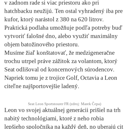
v zadnom rade si viac priestoru ako pri
hatchbacku neužijú. Ten ostal vyhradený iba pre
kufor, ktorý narástol z 380 na 620 litrov.
Praktická podlaha umožňuje podľa potreby buď
vytvoriť falošné dno, alebo využiť maximálny
objem batožinového priestoru.
Musíme žiaľ konštatovať, že medzigeneračne
trochu utrpel práve zážitok za volantom, ktorý
Seat odlišoval od koncernových súrodencov.
Napriek tomu je z trojice Golf, Octavia a Leon
citeľne najšportovejšie ladený.
Seat Leon Sportstourer FR (zdroj: Marek Čepa)
Leon vo svojej aktuálnej generácii prišiel na trh
nabitý technológiami, ktoré z neho robia
lepšieho spoločníka na každý deň, no uberajú cit