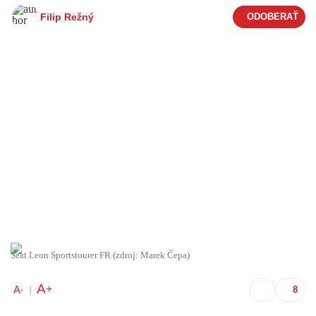
Filip Režný
Seat Leon Sportstourer FR (zdroj: Marek Čepa)
A
+
A
-
|