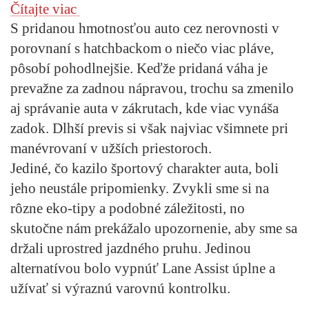
Čítajte viac
S pridanou hmotnosťou auto cez nerovnosti v
porovnaní s hatchbackom o niečo viac pláve,
pôsobí pohodlnejšie. Keďže pridaná váha je
prevažne za zadnou nápravou, trochu sa zmenilo
aj správanie auta v zákrutach, kde viac vynáša
zadok. Dlhší previs si však najviac všimnete pri
manévrovaní v užších priestoroch.
Jediné, čo kazilo športový charakter auta, boli
jeho neustále pripomienky. Zvykli sme si na
rôzne eko-tipy a podobné záležitosti, no
skutočne nám prekážalo upozornenie, aby sme sa
držali uprostred jazdného pruhu. Jedinou
alternatívou bolo vypnúť Lane Assist úplne a
užívať si výraznú varovnú kontrolku.