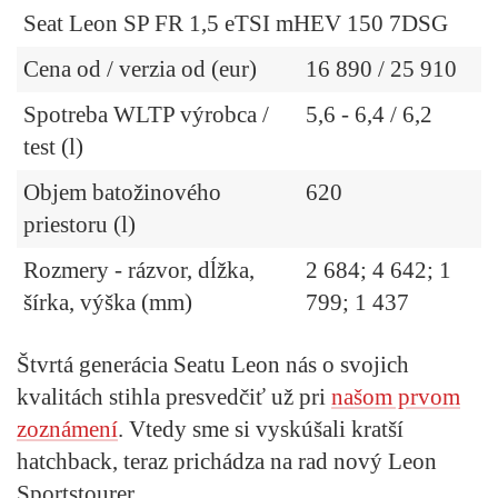
Seat Leon SP FR 1,5 eTSI mHEV 150 7DSG
Cena od / verzia od (eur)
16 890 / 25 910
Spotreba WLTP výrobca /
5,6 - 6,4 / 6,2
test (l)
Objem batožinového
620
priestoru (l)
Rozmery - rázvor, dĺžka,
2 684; 4 642; 1
šírka, výška (mm)
799; 1 437
Štvrtá generácia Seatu Leon nás o svojich
kvalitách stihla presvedčiť už pri
našom prvom
zoznámení
. Vtedy sme si vyskúšali kratší
hatchback, teraz prichádza na rad nový Leon
Sportstourer.