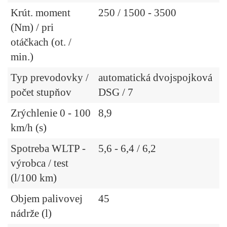
Krút. moment
250 / 1500 - 3500
(Nm) / pri
otáčkach (ot. /
min.)
Typ prevodovky /
automatická dvojspojková
počet stupňov
DSG / 7
Zrýchlenie 0 - 100
8,9
km/h (s)
Spotreba WLTP -
5,6 - 6,4 / 6,2
výrobca / test
(l/100 km)
Objem palivovej
45
nádrže (l)