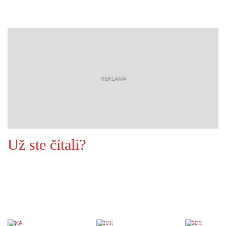
reklama
Už ste čítali?
ŽENA
INDEX
INDEX