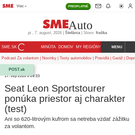
Viac
PREDPLATNÉ
Auto
pi
, 7. august, 2026
|
Štefánia
|
Slovo:
fraška
SME.SK
MINÚTA
DOMOV
MY REGIÓNY
KORZÁR
MENU
INDEX
HĽADAJ
Podcast Za volantom
Novinky
Testy automobilov
Pravidlá
Garáž
Dopr
POST.sk
17. sep 2020 o 09:33
Seat Leon Sportstourer
ponúka priestor aj charakter
(test)
Ani so 620-litrovým kufrom sa netreba vzdať zážitku
za volantom.