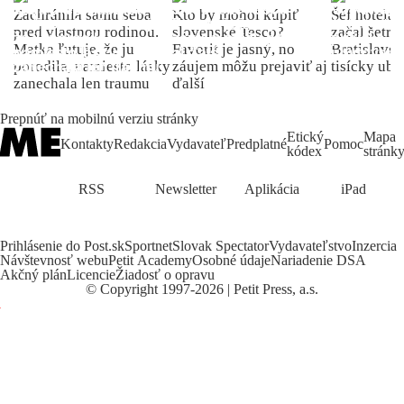
Zachránila samu seba
Kto by mohol kúpiť
Šéf hotela
pred vlastnou rodinou.
slovenské Tesco?
začal šetriť
Matka ľutuje, že ju
Favorit je jasný, no
Bratislave p
porodila, namiesto lásky
záujem môžu prejaviť aj
tisícky ub
zanechala len traumu
ďalší
Prepnúť na mobilnú verziu stránky
Etický
Mapa
Kontakty
Redakcia
Vydavateľ
Predplatné
Pomoc
kódex
stránk
RSS
Newsletter
Aplikácia
iPad
Prihlásenie do Post.sk
Sportnet
Slovak Spectator
Vydavateľstvo
Inzercia
Návštevnosť webu
Petit Academy
Osobné údaje
Nariadenie DSA
Akčný plán
Licencie
Žiadosť o opravu
©
Copyright
1997-2026 | Petit Press, a.s.