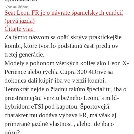
Súvisiaci článok
Seat Leon FR je o návrate španielskych emócií
(prvá jazda)
Čítajte viac
Za týmto názvom sa opäť skrýva praktickejšie
kombi, ktoré tvorilo podstatnú časť predajov
tretej generácie.
Modely s pohonom všetkých kolies ako Leon X-
Perience alebo rýchla Cupra 300 4Drive sa
dokonca dali kúpiť iba vo verzii kombi.
Tentokrát nejde o žiadnu takúto špecialitu, iba o
priestrannejšiu verziu bežného Leonu s mild-
hybridom eTSI pod kapotou. Športovejší
charakter mu dodáva výbava FR, má však aj
primerané jazdné vlastnosti, alebo ide iba o
pózu?