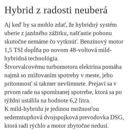
Hybrid z radosti neuberá
Aj keď by sa mohlo zdať, že hybridný systém
uberie z jazdného zážitku, našťastie pohonu
skutočne nemáme čo vytknúť. Benzínový motor
1,5 TSI dopĺňa po novom 48-voltová mild-
hybridná technológia.
Štvorvalcovému turbomotoru elektrina pomáha
najmä so znižovaním spotreby v meste, jeho
prítomnosť si takmer nevšimnete. Prejaví sa v
prvom rade na spomínanej spotrebe, ktorá sa po
týždni ustálila na hodnote 6,2 litra.
K mild-hybridu je jedinou možnosťou
sedemstupňová dvojspojková prevodovka DSG,
ktorá radí rýchlo a motor zbytočne nedusí.