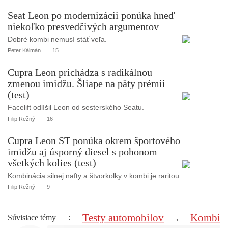
Seat Leon po modernizácii ponúka hneď
niekoľko presvedčivých argumentov
Dobré kombi nemusí stáť veľa.
Peter Kálmán
15
Cupra Leon prichádza s radikálnou
zmenou imidžu. Šliape na päty prémii
(test)
Facelift odlíšil Leon od sesterského Seatu.
Filip Režný
16
Cupra Leon ST ponúka okrem športového
imidžu aj úsporný diesel s pohonom
všetkých kolies (test)
Kombinácia silnej nafty a štvorkolky v kombi je raritou.
Filip Režný
9
Testy automobilov
Kombi
Súvisiace témy
:
,