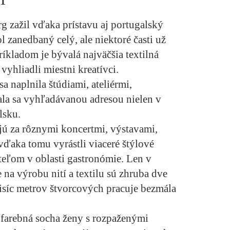
zažil vďaka prístavu aj portugalský
l zanedbaný celý, ale niektoré časti už
ríkladom je bývalá najväčšia textilná
 vyhliadli miestni kreatívci.
a naplnila štúdiami, ateliérmi,
tala sa vyhľadávanou adresou nielen v
lsku.
ajú za rôznymi koncertmi, výstavami,
vďaka tomu vyrástli viaceré štýlové
teľom v oblasti gastronómie. Len v
 na výrobu nití a textilu sú zhruba dve
tisíc metrov štvorcových pracuje bezmála
e farebná socha ženy s rozpaženými