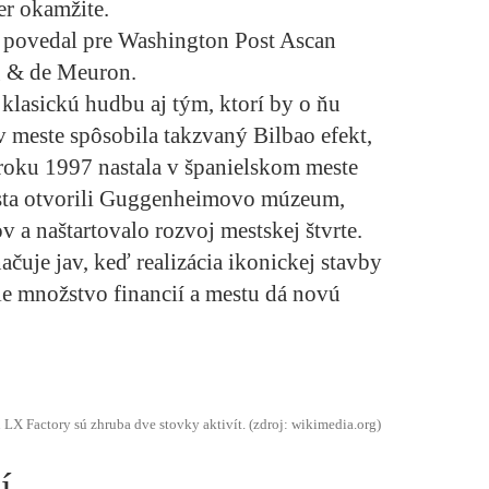
er okamžite.
“ povedal pre Washington Post Ascan
g & de Meuron.
klasickú hudbu aj tým, ktorí by o ňu
 meste spôsobila takzvaný Bilbao efekt,
 roku 1997 nastala v španielskom meste
esta otvorili Guggenheimovo múzeum,
ov a naštartovalo rozvoj mestskej štvrte.
uje jav, keď realizácia ikonickej stavby
sie množstvo financií a mestu dá novú
u LX Factory sú zhruba dve stovky aktivít. (zdroj: wikimedia.org)
í