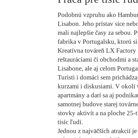
Podobnú vzpruhu ako Hamburg 
Lisabon. Jeho prístav síce nebo
mali najlepšie časy za sebou. P
fabrika v Portugalsku, ktorú si
Kreatívna továreň LX Factory s
reštauráciami či obchodmi a s
Lisabone, ale aj celom Portuga
Turisti i domáci sem prichádz
kurzami i diskusiami. V okolí 
apartmány a darí sa aj podnika
samotnej budove starej továrne
stovky aktivít a na ploche 25-
tisíc ľudí.
Jednou z najväčších atrakcií j