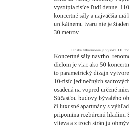
vystúpia tisíce ľudí denne. 1
koncertné sály a najväčšia má
unikátnemu tvaru nie je žiade
30 metrov.
Labská filharmónia je vysoká 110 met
Koncertné sály navrhol renom
dielom je viac ako 50 koncertn
to parametrický dizajn vytvor
10-tisíc jedinečných sadrovýc
osadená na vopred určené mies
Súčasťou budovy bývalého obch
či luxusné apartmány s výhľad
pripomína rozbúrenú hladinu S
vlieva a z troch strán ju obmýv