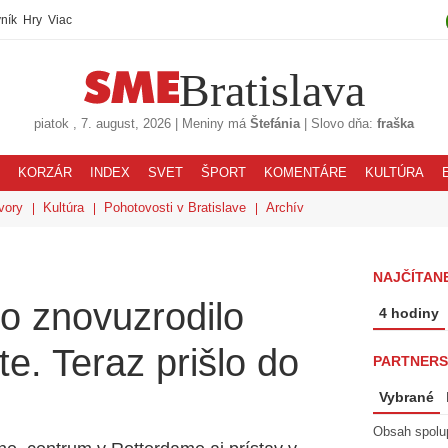
ník
Hry
Viac
Bratislava
piatok
, 7. august, 2026
|
Meniny má
Štefánia
|
Slovo dňa:
fraška
KORZÁR
INDEX
SVET
ŠPORT
KOMENTÁRE
KULTÚRA
vory
Kultúra
Pohotovosti v Bratislave
Archív
NAJČÍTANE
o znovuzrodilo
4 hodiny
e. Teraz prišlo do
PARTNERS
Vybrané
Obsah spolu