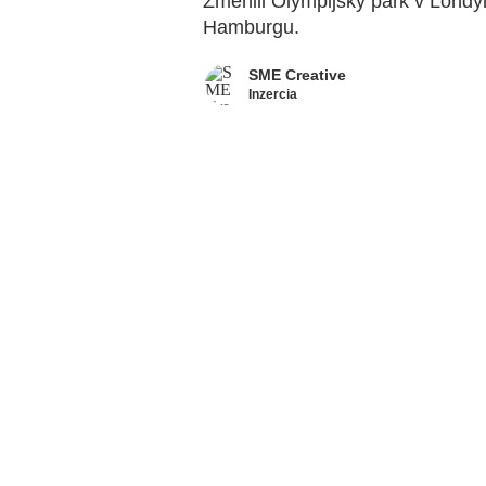
Zmenili Olympijský park v Londý
Hamburgu.
SME Creative
Inzercia