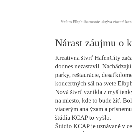
Vnútro Elbphilharmonie ukrýva viaceré konce
Nárast záujmu o 
Kreatívna štvrť HafenCity zača
dodnes nezastavil. Nachádzajú s
parky, reštaurácie, desaťkilom
koncertných sál na svete Elbp
Nová štvrť vznikla z myšlienk
na miesto, kde to bude žiť. Bo
viacerým analýzam a prísnemu
štúdia KCAP to vyšlo.
Štúdio KCAP je uznávané v cel