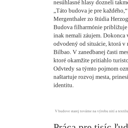
nesúhlasné hlasy dozneli takm
„Táto budova je pre každého,
Mergenthaler zo štúdia Herzo
Budova filharmónie približuje 
inak nemali záujem. Dokonca v
odvodený od situácie, ktorá v
Bilbao. V zanedbanej časti m
ktoré okamžite pritiahlo turist
Odvtedy sa týmto pojmom označ
naštartuje rozvoj mesta, prine
identitu.
V budove starej továrne na výrobu nití a textil
Práca pre tisíc ľud