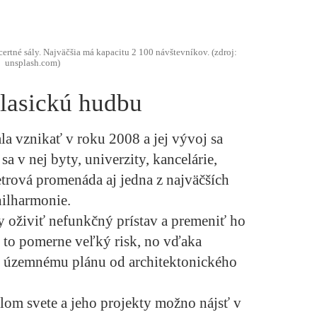
rtné sály. Najväčšia má kapacitu 2 100 návštevníkov. (zdroj:
unsplash.com)
klasickú hudbu
la vznikať v roku 2008 a jej vývoj sa
a v nej byty, univerzity, kancelárie,
etrová promenáda aj jedna z najväčších
hilharmonie.
y oživiť nefunkčný prístav a premeniť ho
l to pomerne veľký risk, no vďaka
 územnému plánu od architektonického
om svete a jeho projekty možno nájsť v