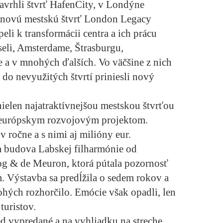
avrhli štvrť HafenCity, v Londýne
a novú mestskú štvrť London Legacy
li k transformácii centra a ich prácu
seli, Amsterdame, Štrasburgu,
a v mnohých ďalších. Vo väčšine z nich
 do nevyužitých štvrtí priniesli nový
ielen najatraktívnejšou mestskou štvrťou
 európskym rozvojovým projektom.
v ročne a s nimi aj milióny eur.
a budova Labskej filharmónie od
og & de Meuron, ktorá pútala pozornosť
. Výstavba sa predĺžila o sedem rokov a
ohých rozhorčilo. Emócie však opadli, len
turistov.
d vypredané a na vyhliadku na streche