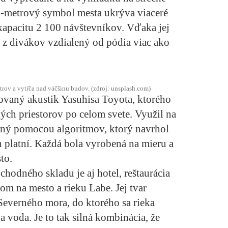
10-metrový symbol mesta ukrýva viaceré
 kapacitu 2 100 návštevníkov. Vďaka jej
n z divákov vzdialený od pódia viac ako
rov a vytŕča nad väčšinu budov. (zdroj: unsplash.com)
ovaný akustik Yasuhisa Toyota, ktorého
ých priestorov po celom svete. Využil na
ený pomocou algoritmov, ktorý navrhol
h platní. Každá bola vyrobená na mieru a
to.
odného skladu je aj hotel, reštaurácia
om na mesto a rieku Labe. Jej tvar
everného mora, do ktorého sa rieka
a voda. Je to tak silná kombinácia, že