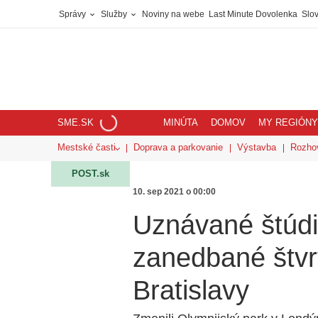
Správy
Služby
Noviny na webe
Last Minute Dovolenka
Slov
SME.SK
MINÚTA
DOMOV
MY REGIÓNY
Mestské časti
Doprava a parkovanie
Výstavba
Rozho
POST.sk
10. sep 2021 o 00:00
Uznávané štúdi
zanedbané štvrt
Bratislavy