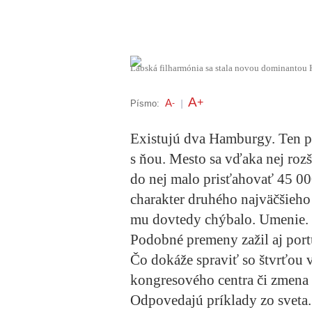
Labská filharmónia sa stala novou dominantou 
A
+
A
Písmo:
-
|
Existujú dva Hamburgy. Ten p
s ňou. Mesto sa vďaka nej rozš
do nej malo prisťahovať 45 00
charakter druhého najväčšieho 
mu dovtedy chýbalo. Umenie.
Podobné premeny zažil aj port
Čo dokáže spraviť so štvrťou 
kongresového centra či zmena
Odpovedajú príklady zo sveta.