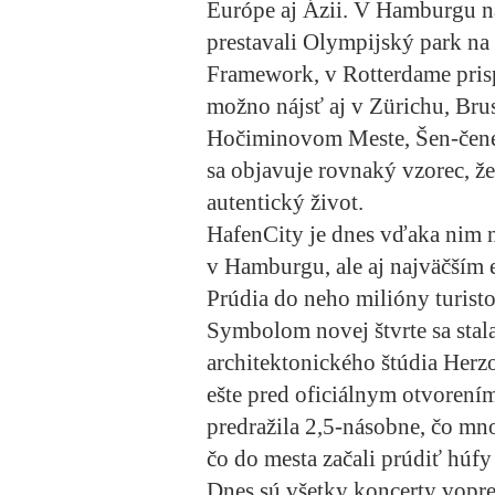
Európe aj Ázii. V Hamburgu n
prestavali Olympijský park n
Framework, v Rotterdame prispe
možno nájsť aj v Zürichu, Bru
Hočiminovom Meste, Šen-čene 
sa objavuje rovnaký vzorec, že
autentický život.
HafenCity je dnes vďaka nim n
v Hamburgu, ale aj najväčším
Prúdia do neho milióny turisto
Symbolom novej štvrte sa stal
architektonického štúdia Herz
ešte pred oficiálnym otvorením
predražila 2,5-násobne, čo mn
čo do mesta začali prúdiť húfy 
Dnes sú všetky koncerty vopre