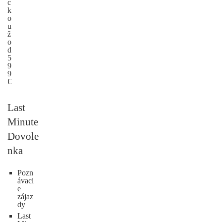
c
k
o
u
ž
o
d
5
9
9
€
Last
Minute
Dovole
nka
Pozn
ávaci
e
zájaz
dy
Last