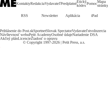
Etický
Mapa
Kontakty
Redakcia
Vydavateľ
Predplatné
Pomoc
kódex
stránk
RSS
Newsletter
Aplikácia
iPad
Prihlásenie do Post.sk
Sportnet
Slovak Spectator
Vydavateľstvo
Inzercia
Návštevnosť webu
Petit Academy
Osobné údaje
Nariadenie DSA
Akčný plán
Licencie
Žiadosť o opravu
©
Copyright
1997-2026 | Petit Press, a.s.