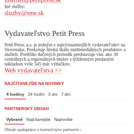
internet@petitpress.sk
Iné služby:
sluzby@sme.sk
Vydavateľstvo Petit Press
Petit Press, a.s. je jedným z najvýznamnejších vydavateľstiev na
Slovensku. Poskytuje širokú škálu multimediálnych produktov a
služieb. Portfólio tlačených periodík predstavuje viac ako 30
centrálnych a regionálnych titulov s týždenným predaným
nákladom vyše 545 tisíc výtlačkov.
Web vydavateľstva >>
NAJČÍTANEJŠIE NA NOVINKY
4 hodiny
24 hodín
3 dni
7 dní
PARTNERSKÝ OBSAH
Vybrané
Najčítanejšie
Najnovšie
Obsah spolupráce s komerčnými partnermi ›