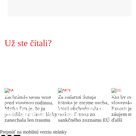
Už ste čítali?
ŽENA
DOMOV
INDEX
Zachránila samu seba
Za radarmi Šutaja
Kto by moh
pred vlastnou rodinou.
Eštoka je zrejme osoba,
slovenské 
Matka ľutuje, že ju
ktorá obchodovala s
Favorit je 
porodila, namiesto lásky
ruskou firmou zo
záujem môž
zanechala len traumu
sankčného zoznamu EÚ
ďalší
Prepnúť na mobilnú verziu stránky