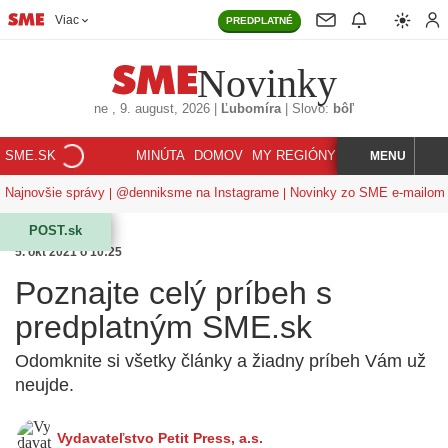
Viac
PREDPLATNÉ
Novinky
ne
, 9. august, 2026
|
Ľubomíra
|
Slovo:
bôľ
SME.SK
MINÚTA
DOMOV
MY REGIÓNY
KORZÁR
MENU
INDEX
HĽADAJ
Najnovšie správy
@denniksme na Instagrame
Novinky zo SME e-mailom
POST.sk
5. okt 2021 o 10:25
Poznajte celý príbeh s
predplatným SME.sk
Odomknite si všetky články a žiadny príbeh Vám už
neujde.
Vydavateľstvo Petit Press, a.s.