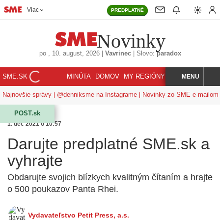
Viac
PREDPLATNÉ
Novinky
po
, 10. august, 2026
|
Vavrinec
|
Slovo:
paradox
SME.SK
MINÚTA
DOMOV
MY REGIÓNY
KORZÁR
MENU
INDEX
HĽADAJ
Najnovšie správy
@denniksme na Instagrame
Novinky zo SME e-mailom
POST.sk
1. dec 2021 o 10:57
Darujte predplatné SME.sk a
vyhrajte
Obdarujte svojich blízkych kvalitným čítaním a hrajte
o 500 poukazov Panta Rhei.
Vydavateľstvo Petit Press, a.s.