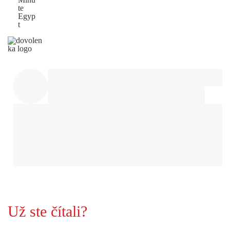
te
Egyp
t
Už ste čítali?