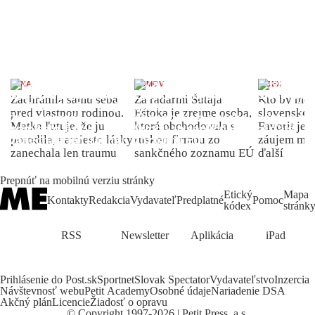
ŽENA
DOMOV
INDEX
Zachránila samu seba
Za radarmi Šutaja
Kto by moh
pred vlastnou rodinou.
Eštoka je zrejme osoba,
slovenské 
Matka ľutuje, že ju
ktorá obchodovala s
Favorit je 
porodila, namiesto lásky
ruskou firmou zo
záujem môž
zanechala len traumu
sankčného zoznamu EÚ
ďalší
Prepnúť na mobilnú verziu stránky
Etický
Mapa
Kontakty
Redakcia
Vydavateľ
Predplatné
Pomoc
kódex
stránk
RSS
Newsletter
Aplikácia
iPad
Prihlásenie do Post.sk
Sportnet
Slovak Spectator
Vydavateľstvo
Inzercia
Návštevnosť webu
Petit Academy
Osobné údaje
Nariadenie DSA
Akčný plán
Licencie
Žiadosť o opravu
©
Copyright
1997-2026 | Petit Press, a.s.