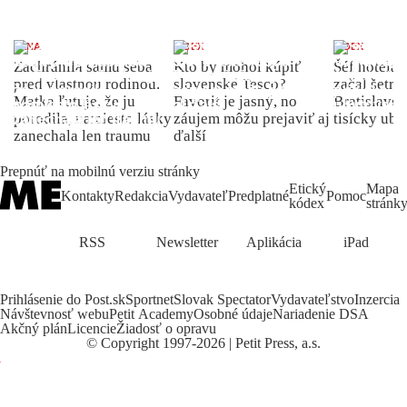
ŽENA
INDEX
INDEX
Zachránila samu seba
Kto by mohol kúpiť
Šéf hotela
pred vlastnou rodinou.
slovenské Tesco?
začal šetriť
Matka ľutuje, že ju
Favorit je jasný, no
Bratislave p
porodila, namiesto lásky
záujem môžu prejaviť aj
tisícky ub
zanechala len traumu
ďalší
Prepnúť na mobilnú verziu stránky
Etický
Mapa
Kontakty
Redakcia
Vydavateľ
Predplatné
Pomoc
kódex
stránk
RSS
Newsletter
Aplikácia
iPad
Prihlásenie do Post.sk
Sportnet
Slovak Spectator
Vydavateľstvo
Inzercia
Návštevnosť webu
Petit Academy
Osobné údaje
Nariadenie DSA
Akčný plán
Licencie
Žiadosť o opravu
©
Copyright
1997-2026 | Petit Press, a.s.