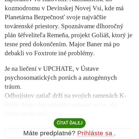
kozmodromu v Devínskej Novej Vsi, kde má
Planetárna Bezpečnosť svoje najväčšie
továrenské priestory. Spoznávame dlhoročný
plán šéfveliteľa Remeňa, projekt Goliáš, ktorý je
tesne pred dokončením. Major Baner má po
debakli vo Foxtrote iné problémy.
Je na liečení v UPCHATE, v Ústave
psychosomatických porúch a autogénnych
tráum.
Odbojistov zatiaľ drží na svojich ramenách K-
6000. Majú iba niekoľko sekúnd na to, aby
niečo vymysleli.
ČÍTAŤ ĎALEJ
Máte predplatné?
Prihláste sa
.