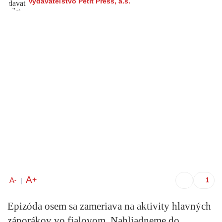
Vydavateľstvo Petit Press, a.s.
A
+
A
-
|
Epizóda osem sa zameriava na aktivity hlavných
záporákov vo fialovom. Nahliadneme do