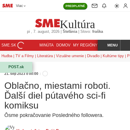
Viac
PREDPLATNÉ
Kultúra
pi
, 7. august, 2026
|
Štefánia
|
Slovo:
fraška
SME.SK
MINÚTA
DOMOV
MY REGIÓNY
KORZÁR
MENU
INDEX
HĽADAJ
Hudba
TV a Filmy
Literatúra
Vizuálne umenie
Divadlo
Kultúrne tipy
P
POST.sk
21. sep 2023 o 00:00
Oblačno, miestami roboti.
Ďalší diel pútavého sci-fi
komiksu
Ôsme pokračovanie Posledného followera.