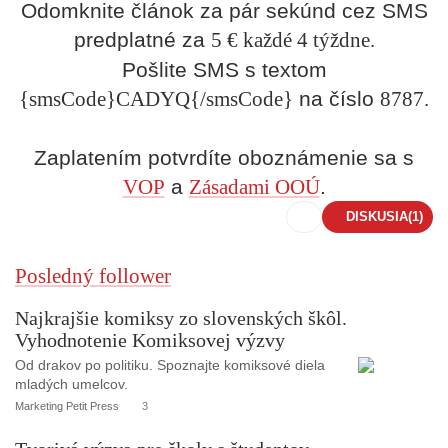
Odomknite článok za pár sekúnd cez SMS
predplatné za
5 € každé 4 týždne.
Pošlite SMS s textom
{smsCode}CADYQ{/smsCode}
na číslo
8787.
Zaplatením potvrdíte oboznámenie sa s
VOP
a
Zásadami OOÚ
.
DISKUSIA
(1)
Posledný follower
Najkrajšie komiksy zo slovenských škôl.
Vyhodnotenie Komiksovej výzvy
Od drakov po politiku. Spoznajte komiksové diela
mladých umelcov.
Marketing Petit Press
3