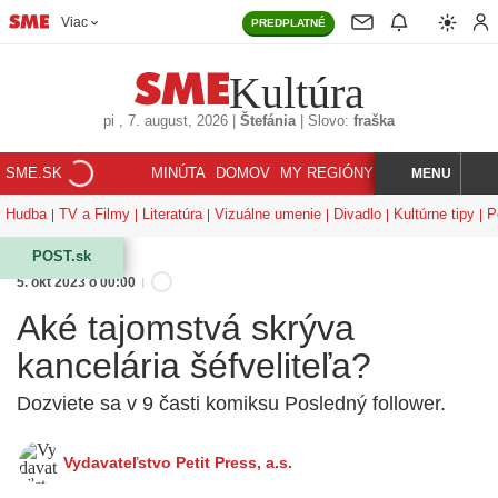
Viac
PREDPLATNÉ
Kultúra
pi
, 7. august, 2026
|
Štefánia
|
Slovo:
fraška
SME.SK
MINÚTA
DOMOV
MY REGIÓNY
KORZÁR
MENU
INDEX
HĽADAJ
Hudba
TV a Filmy
Literatúra
Vizuálne umenie
Divadlo
Kultúrne tipy
P
POST.sk
5. okt 2023 o 00:00
Aké tajomstvá skrýva
kancelária šéfveliteľa?
Dozviete sa v 9 časti komiksu Posledný follower.
Vydavateľstvo Petit Press, a.s.