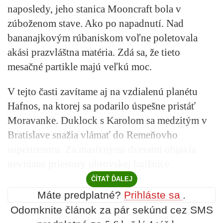
naposledy, jeho stanica Mooncraft bola v
zúboženom stave. Ako po napadnutí. Nad
bananajkovým rúbaniskom voľne poletovala
akási prazvláštna matéria. Zdá sa, že tieto
mesačné partikle majú veľkú moc.
V tejto časti zavítame aj na vzdialenú planétu
Hafnos, na ktorej sa podarilo úspešne pristáť
Moravanke. Duklock s Karolom sa medzitým v
Bratislave snažia vlámať do Remeňovho
supertrezoru. Za masívnymi dverami objavia
nevídané priestory obrovskej knižnice.
ČÍTAŤ ĎALEJ
Máte predplatné?
Prihláste sa
.
Odomknite článok za pár sekúnd cez SMS