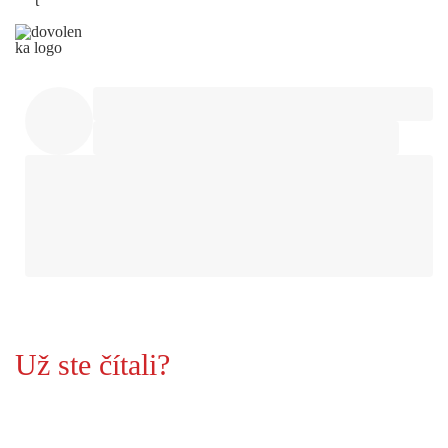
t
Už ste čítali?