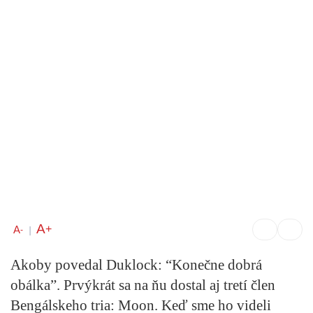
A
+
A
-
|
Akoby povedal Duklock: “Konečne dobrá
obálka”. Prvýkrát sa na ňu dostal aj tretí člen
Bengálskeho tria: Moon. Keď sme ho videli