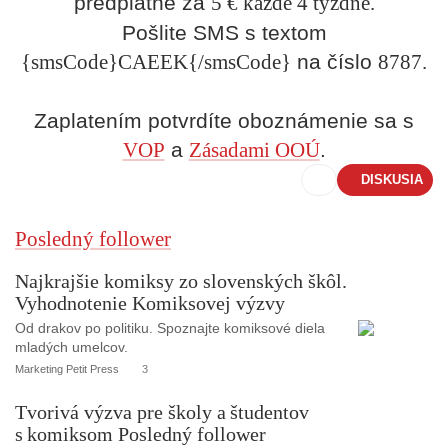
predplatné za
5 € každé 4 týždne.
Pošlite SMS s textom
{smsCode}CAEEK{/smsCode}
na číslo
8787.
Zaplatením potvrdíte oboznámenie sa s
VOP
a
Zásadami OOÚ
.
DISKUSIA
Posledný follower
Najkrajšie komiksy zo slovenských škôl.
Vyhodnotenie Komiksovej výzvy
Od drakov po politiku. Spoznajte komiksové diela
mladých umelcov.
Marketing Petit Press
3
Tvorivá výzva pre školy a študentov
s komiksom Posledný follower