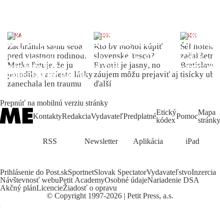
ŽENA
INDEX
INDEX
Zachránila samu seba
Kto by mohol kúpiť
Šéf hotela
pred vlastnou rodinou.
slovenské Tesco?
začal šetriť
Matka ľutuje, že ju
Favorit je jasný, no
Bratislave p
porodila, namiesto lásky
záujem môžu prejaviť aj
tisícky ub
zanechala len traumu
ďalší
Prepnúť na mobilnú verziu stránky
Etický
Mapa
Kontakty
Redakcia
Vydavateľ
Predplatné
Pomoc
kódex
stránk
RSS
Newsletter
Aplikácia
iPad
Prihlásenie do Post.sk
Sportnet
Slovak Spectator
Vydavateľstvo
Inzercia
Návštevnosť webu
Petit Academy
Osobné údaje
Nariadenie DSA
Akčný plán
Licencie
Žiadosť o opravu
©
Copyright
1997-2026 | Petit Press, a.s.