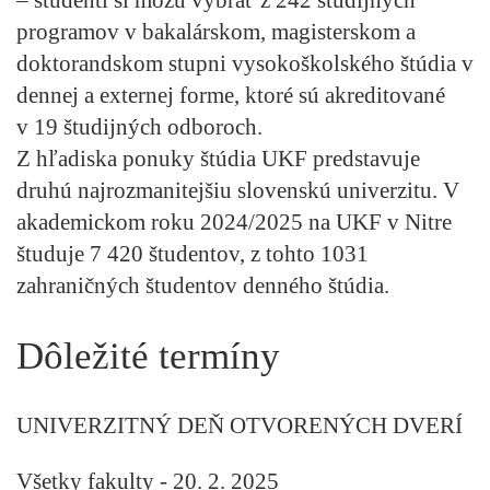
programov
v bakalárskom, magisterskom a
doktorandskom stupni vysokoškolského štúdia v
dennej a externej forme,
ktoré sú akreditované
v 19 študijných odboroch.
Z hľadiska ponuky štúdia UKF predstavuje
druhú najrozmanitejšiu slovenskú univerzitu. V
akademickom roku 2024/2025 na UKF v Nitre
študuje 7 420 študentov, z tohto 1031
zahraničných študentov denného štúdia.
Dôležité termíny
UNIVERZITNÝ DEŇ OTVORENÝCH DVERÍ
Všetky fakulty - 20. 2. 2025