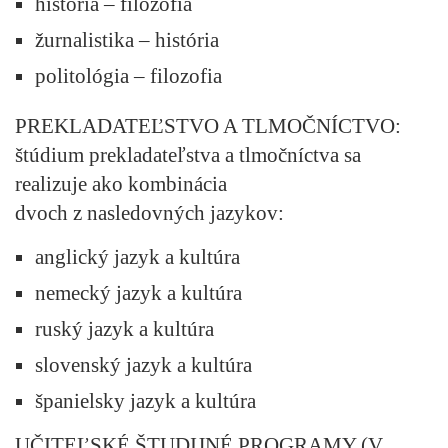
história – filozofia
žurnalistika – história
politológia – filozofia
PREKLADATEĽSTVO A TLMOČNÍCTVO:
štúdium prekladateľstva a tlmočníctva sa
realizuje ako kombinácia
dvoch z nasledovných jazykov:
anglický jazyk a kultúra
nemecký jazyk a kultúra
ruský jazyk a kultúra
slovenský jazyk a kultúra
španielsky jazyk a kultúra
UČITEĽSKÉ ŠTUDIJNÉ PROGRAMY (V