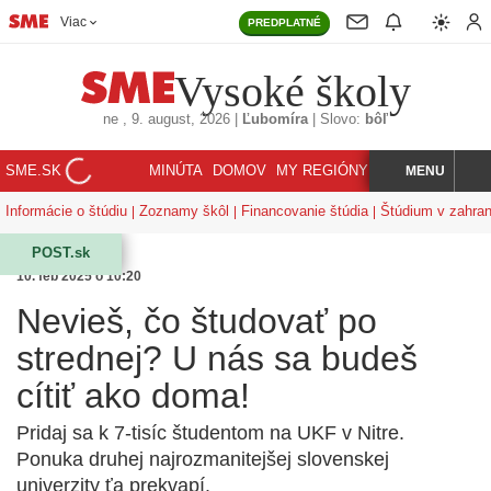
Viac
PREDPLATNÉ
Vysoké školy
ne
, 9. august, 2026
|
Ľubomíra
|
Slovo:
bôľ
SME.SK
MINÚTA
DOMOV
MY REGIÓNY
KORZÁR
MENU
INDEX
HĽADAJ
Informácie o štúdiu
Zoznamy škôl
Financovanie štúdia
Štúdium v zahran
POST.sk
10. feb 2025 o 10:20
Nevieš, čo študovať po
strednej? U nás sa budeš
cítiť ako doma!
Pridaj sa k 7-tisíc študentom na UKF v Nitre.
Ponuka druhej najrozmanitejšej slovenskej
univerzity ťa prekvapí.