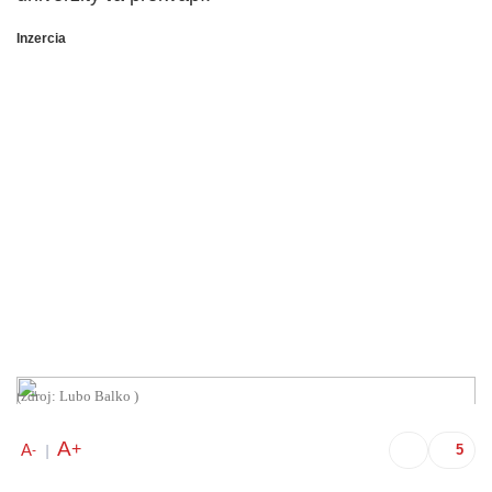
Inzercia
(zdroj: Lubo Balko )
A
+
A
-
|