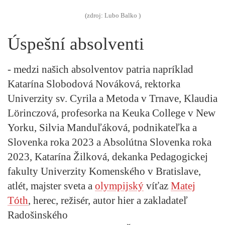
(zdroj: Lubo Balko )
Úspešní absolventi
- medzi našich absolventov patria napríklad
Katarína Slobodová Nováková, rektorka
Univerzity sv. Cyrila a Metoda v Trnave, Klaudia
Lörinczová, profesorka na Keuka College v New
Yorku, Silvia Manduľáková, podnikateľka a
Slovenka roka 2023 a Absolútna Slovenka roka
2023, Katarína Žilková, dekanka Pedagogickej
fakulty Univerzity Komenského v Bratislave,
atlét, majster sveta a
olympijský
víťaz
Matej
Tóth
, herec, režisér, autor hier a zakladateľ
Radošinského