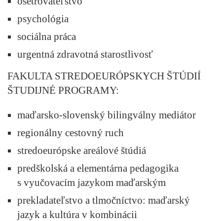
ošetrovateľstvo
psychológia
sociálna práca
urgentná zdravotná starostlivosť
FAKULTA STREDOEURÓPSKYCH ŠTÚDIÍ
ŠTUDIJNÉ PROGRAMY:
maďarsko-slovenský bilingválny mediátor
regionálny cestovný ruch
stredoeurópske areálové štúdiá
predškolská a elementárna pedagogika
s vyučovacím jazykom maďarským
prekladateľstvo a tlmočníctvo: maďarský
jazyk a kultúra v kombinácii