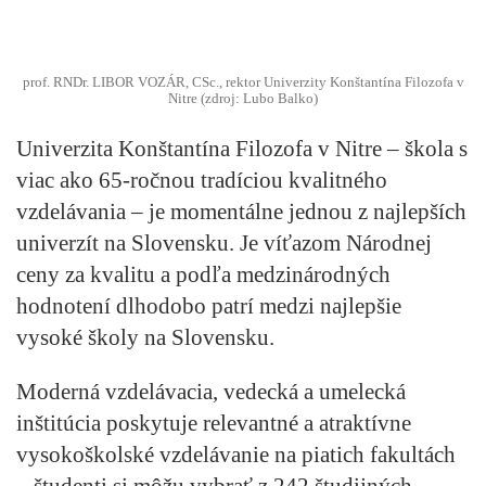
prof. RNDr. LIBOR VOZÁR, CSc., rektor Univerzity Konštantína Filozofa v
Nitre (zdroj: Lubo Balko)
Univerzita Konštantína Filozofa v Nitre – škola s
viac ako 65-ročnou tradíciou kvalitného
vzdelávania – je momentálne jednou z najlepších
univerzít na Slovensku. Je víťazom Národnej
ceny za kvalitu a podľa medzinárodných
hodnotení dlhodobo patrí medzi najlepšie
vysoké školy na Slovensku.
Moderná vzdelávacia, vedecká a umelecká
inštitúcia poskytuje relevantné a atraktívne
vysokoškolské vzdelávanie
na piatich fakultách
– študenti si môžu vybrať z
242 študijných