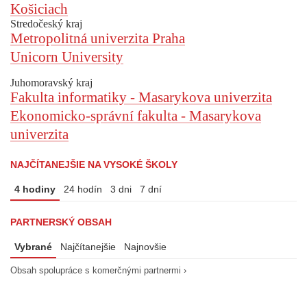
Košiciach
Stredočeský kraj
Metropolitná univerzita Praha
Unicorn University
Juhomoravský kraj
Fakulta informatiky - Masarykova univerzita
Ekonomicko-správní fakulta - Masarykova
univerzita
NAJČÍTANEJŠIE NA VYSOKÉ ŠKOLY
4 hodiny
24 hodín
3 dni
7 dní
PARTNERSKÝ OBSAH
Vybrané
Najčítanejšie
Najnovšie
Obsah spolupráce s komerčnými partnermi ›