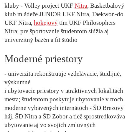
kluby - Volley project UKF
Nitra
, Basketbalový
klub mládeže JUNIOR UKF Nitra, Taekwon-do
UKF Nitra,
hokejový
tím UKF Philosophers
Nitra; pre športovanie študentom slúžia aj
univerzitný bazén a fit štúdio
Moderné priestory
- univerzita rekonštruuje vzdelávacie, študijné,
výskumné
i ubytovacie priestory v atraktívnych lokalitách
mesta; študentom poskytuje ubytovanie v troch
moderne vybavených internátoch - ŠD Brezový
háj, ŠD Nitra a ŠD Zobor a tiež sprostredkováva
ubytovanie aj vo svojich zmluvných