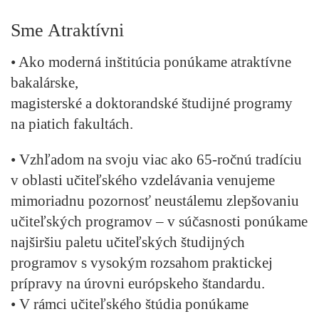
Sme Atraktívni
• Ako moderná inštitúcia ponúkame atraktívne
bakalárske,
magisterské a doktorandské študijné programy
na piatich fakultách.
• Vzhľadom na svoju viac ako 65-ročnú tradíciu
v oblasti učiteľského vzdelávania venujeme
mimoriadnu pozornosť neustálemu zlepšovaniu
učiteľských programov – v súčasnosti ponúkame
najširšiu paletu učiteľských študijných
programov s vysokým rozsahom praktickej
prípravy na úrovni európskeho štandardu.
• V rámci učiteľského štúdia ponúkame