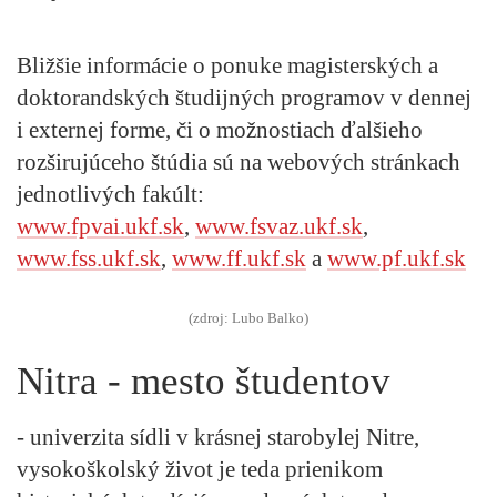
Bližšie informácie o ponuke magisterských a
doktorandských študijných programov v dennej
i externej forme, či o možnostiach ďalšieho
rozširujúceho štúdia sú na webových stránkach
jednotlivých fakúlt:
www.fpvai.ukf.sk
,
www.fsvaz.ukf.sk
,
www.fss.ukf.sk
,
www.ff.ukf.sk
a
www.pf.ukf.sk
(zdroj: Lubo Balko)
Nitra - mesto študentov
- univerzita sídli v krásnej starobylej Nitre,
vysokoškolský život je teda prienikom