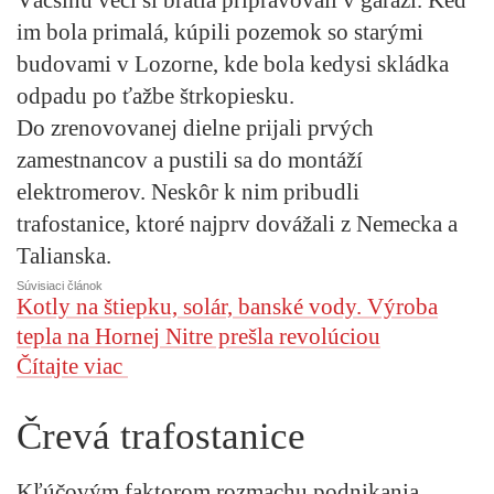
im bola primalá, kúpili pozemok so starými
budovami v Lozorne, kde bola kedysi skládka
odpadu po ťažbe štrkopiesku.
Do zrenovovanej dielne prijali prvých
zamestnancov a pustili sa do montáží
elektromerov. Neskôr k nim pribudli
trafostanice, ktoré najprv dovážali z Nemecka a
Talianska.
Súvisiaci článok
Kotly na štiepku, solár, banské vody. Výroba
tepla na Hornej Nitre prešla revolúciou
Čítajte viac
Črevá trafostanice
Kľúčovým faktorom rozmachu podnikania