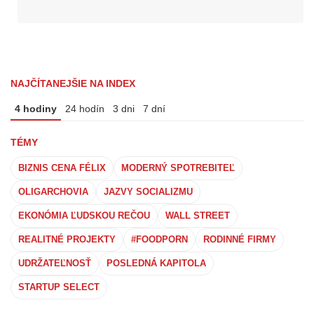
NAJČÍTANEJŠIE NA INDEX
4 hodiny
24 hodín
3 dni
7 dní
TÉMY
BIZNIS CENA FÉLIX
MODERNÝ SPOTREBITEĽ
OLIGARCHOVIA
JAZVY SOCIALIZMU
EKONÓMIA ĽUDSKOU REČOU
WALL STREET
REALITNÉ PROJEKTY
#FOODPORN
RODINNÉ FIRMY
UDRŽATEĽNOSŤ
POSLEDNÁ KAPITOLA
STARTUP SELECT