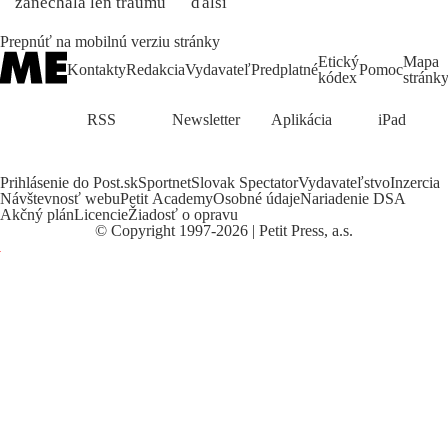
zanechala len traumu
ďalší
Prepnúť na mobilnú verziu stránky
Etický
Mapa
Kontakty
Redakcia
Vydavateľ
Predplatné
Pomoc
kódex
stránk
RSS
Newsletter
Aplikácia
iPad
Prihlásenie do Post.sk
Sportnet
Slovak Spectator
Vydavateľstvo
Inzercia
Návštevnosť webu
Petit Academy
Osobné údaje
Nariadenie DSA
Akčný plán
Licencie
Žiadosť o opravu
©
Copyright
1997-2026 | Petit Press, a.s.