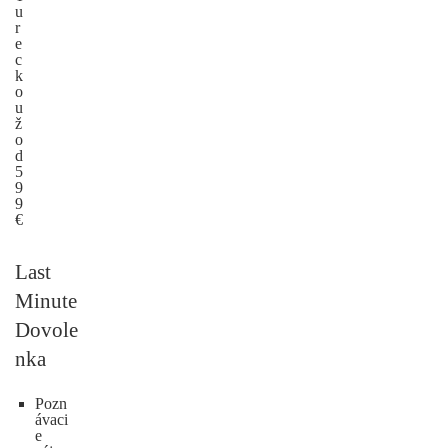
u
r
e
c
k
o
u
ž
o
d
5
9
9
€
Last
Minute
Dovole
nka
Pozn
ávaci
e