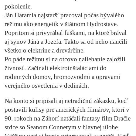
pokolenie.
Ján Haramia najstarší pracoval počas bývalého
režimu ako energetik v štátnom Hydrostave.
Popritom si privyrábal fuškami, na ktoré brával
aj synov Jána a Jozefa. Takto sa od neho naučili
všetko o elektrine a drevárčine.
Po páde režimu si na otcovo naliehanie založili
živnosť. Začínali elektroinštaláciami do
rodinných domov, hromozvodmi a opravami
verejného osvetlenia v dedinách.
Na konto si pripísali aj netradičnú zákazku, keď
postavili kulisy pre amerických filmárov, ktorí v
90. rokoch na Záhorí natáčali fantasy film Dračie
srdce so Seanom Connerym v hlavnej úlohe.
Väčšinu vecí si bratia pripravovali v garáži. Keď