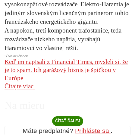
vysokonapäťové rozvádzače. Elektro-Haramia je
jediným slovenským licenčným partnerom tohto
francúzskeho energetického gigantu.
A napokon, tretí komponent trafostanice, teda
rozvádzače nízkeho napätia, vyrábajú
Haramiovci vo vlastnej réžii.
Súvisiaci článok
Keď im napísali z Financial Times, mysleli si, že
je to spam. Ich garážový biznis je špičkou v
Európe
Čítajte viac
Na mieru
ČÍTAŤ ĎALEJ
Máte predplatné?
Prihláste sa
.