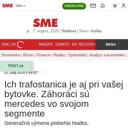
Viac
PREDPLATNÉ
pi
, 7. august, 2026
|
Štefánia
|
Slovo:
fraška
SME.SK
MINÚTA
DOMOV
MY REGIÓNY
KORZÁR
MENU
INDEX
HĽADAJ
Ekonomika
Biznis
Financie
Reality
Spotrebiteľ
Analýzy a komentáre
POST.sk
23. aug 2024 o 09:07
Ich trafostanica je aj pri vašej
bytovke. Záhoráci sú
mercedes vo svojom
segmente
Generačná výmena prebehla hladko.