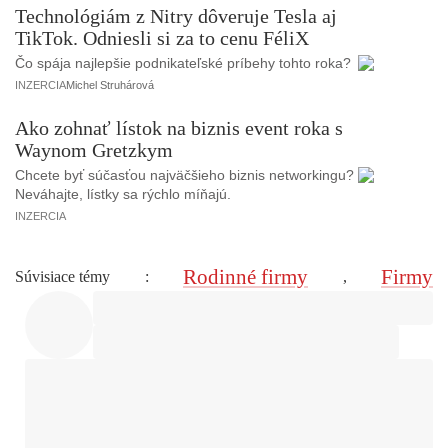
Technológiám z Nitry dôveruje Tesla aj
TikTok. Odniesli si za to cenu FéliX
Čo spája najlepšie podnikateľské príbehy tohto roka?
INZERCIA
Michel Struhárová
Ako zohnať lístok na biznis event roka s
Waynom Gretzkym
Chcete byť súčasťou najväčšieho biznis networkingu?
Neváhajte, lístky sa rýchlo míňajú.
INZERCIA
Rodinné firmy
Firmy
Súvisiace témy
:
,