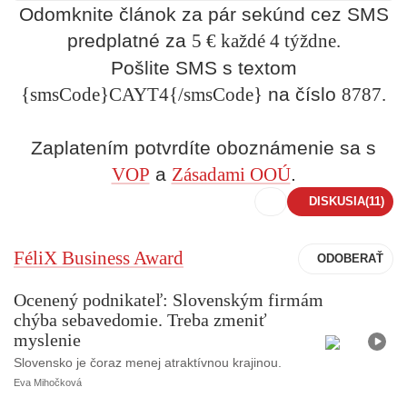
Odomknite článok za pár sekúnd cez SMS
predplatné za
5 € každé 4 týždne.
Pošlite SMS s textom
{smsCode}CAYT4{/smsCode}
na číslo
8787.
Zaplatením potvrdíte oboznámenie sa s
VOP
a
Zásadami OOÚ
.
DISKUSIA
(11)
FéliX Business Award
Ocenený podnikateľ: Slovenským firmám
chýba sebavedomie. Treba zmeniť
V
i
myslenie
d
e
Slovensko je čoraz menej atraktívnou krajinou.
o
Eva Mihočková