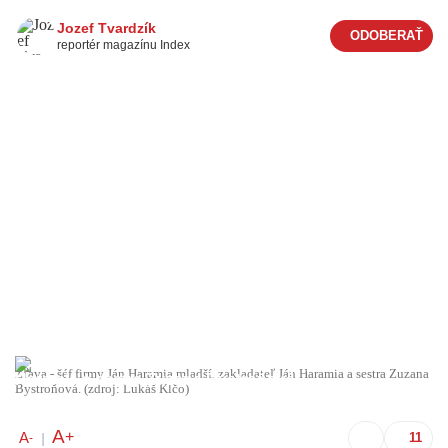
Jozef Tvardzík
reportér magazínu Index
Zľava - šéf firmy Ján Haramia mladší, zakladateľ Ján Haramia a sestra Zuzana
Bystroňová. (zdroj: Lukáš Klčo)
A
+
A
-
|