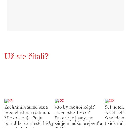
Už ste čítali?
ŽENA
INDEX
INDEX
Zachránila samu seba
Kto by mohol kúpiť
Šéf hotela
pred vlastnou rodinou.
slovenské Tesco?
začal šetriť
Matka ľutuje, že ju
Favorit je jasný, no
Bratislave p
porodila, namiesto lásky
záujem môžu prejaviť aj
tisícky ub