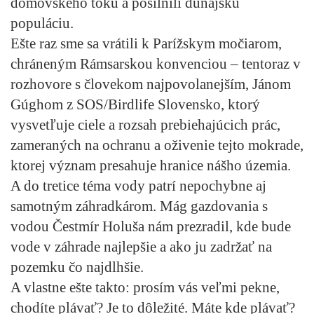
domovského toku a posilnili dunajskú
populáciu.
Ešte raz sme sa vrátili k Parížskym močiarom,
chráneným Rámsarskou konvenciou – tentoraz v
rozhovore s človekom najpovolanejším, Jánom
Gúghom z SOS/Birdlife Slovensko, ktorý
vysvetľuje ciele a rozsah prebiehajúcich prác,
zameraných na ochranu a oživenie tejto mokrade,
ktorej význam presahuje hranice nášho územia.
A do tretice téma vody patrí nepochybne aj
samotným záhradkárom. Mág gazdovania s
vodou Čestmír Holuša nám prezradil, kde bude
vode v záhrade najlepšie a ako ju zadržať na
pozemku čo najdlhšie.
A vlastne ešte takto: prosím vás veľmi pekne,
chodíte plávať? Je to dôležité. Máte kde plávať?