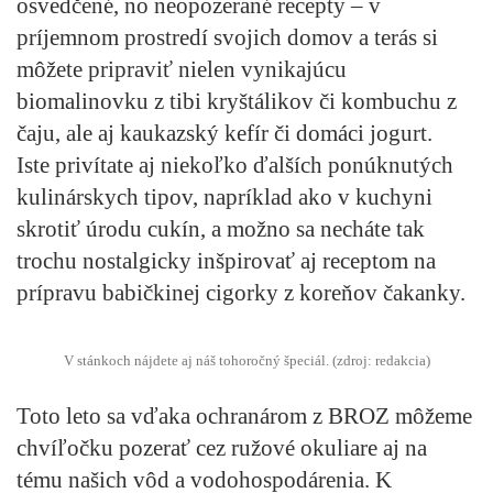
osvedčené, no neopozerané recepty – v
príjemnom prostredí svojich domov a terás si
môžete pripraviť nielen vynikajúcu
biomalinovku z tibi kryštálikov či kombuchu z
čaju, ale aj kaukazský kefír či domáci jogurt.
Iste privítate aj niekoľko ďalších ponúknutých
kulinárskych tipov, napríklad ako v kuchyni
skrotiť úrodu cukín, a možno sa necháte tak
trochu nostalgicky inšpirovať aj receptom na
prípravu babičkinej cigorky z koreňov čakanky.
V stánkoch nájdete aj náš tohoročný špeciál. (zdroj: redakcia)
Toto leto sa vďaka ochranárom z BROZ môžeme
chvíľočku pozerať cez ružové okuliare aj na
tému našich vôd a vodohospodárenia. K