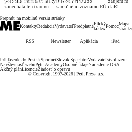
porodila, namiesto lásky
ruskou firmou zo
záujem môž
zanechala len traumu
sankčného zoznamu EÚ
ďalší
Prepnúť na mobilnú verziu stránky
Etický
Mapa
Kontakty
Redakcia
Vydavateľ
Predplatné
Pomoc
kódex
stránk
RSS
Newsletter
Aplikácia
iPad
Prihlásenie do Post.sk
Sportnet
Slovak Spectator
Vydavateľstvo
Inzercia
Návštevnosť webu
Petit Academy
Osobné údaje
Nariadenie DSA
Akčný plán
Licencie
Žiadosť o opravu
©
Copyright
1997-2026 | Petit Press, a.s.