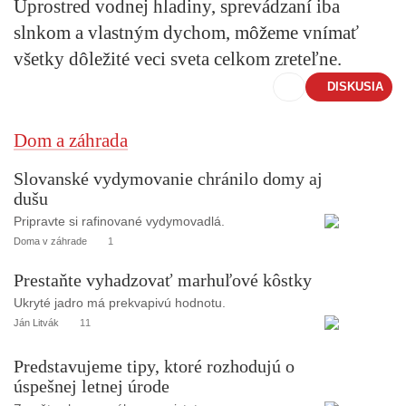
Uprostred vodnej hladiny, sprevádzaní iba
slnkom a vlastným dychom, môžeme vnímať
všetky dôležité veci sveta celkom zreteľne.
DISKUSIA
Dom a záhrada
Slovanské vydymovanie chránilo domy aj
dušu
Pripravte si rafinované vydymovadlá.
Doma v záhrade
1
Prestaňte vyhadzovať marhuľové kôstky
Ukryté jadro má prekvapivú hodnotu.
Ján Litvák
11
Predstavujeme tipy, ktoré rozhodujú o
úspešnej letnej úrode