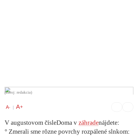
(zdroj: redakcia)
A
+
A
-
|
V augustovom čísle
Doma v
záhrade
nájdete:
° Zmerali sme rôzne povrchy rozpálené slnkom: