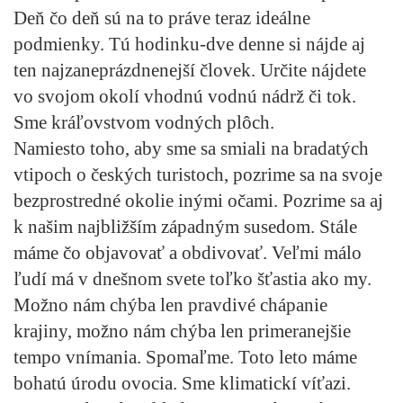
Deň čo deň sú na to práve teraz ideálne
podmienky. Tú hodinku-dve denne si nájde aj
ten najzaneprázdnenejší človek. Určite nájdete
vo svojom okolí vhodnú vodnú nádrž či tok.
Sme kráľovstvom vodných plôch.
Namiesto toho, aby sme sa smiali na bradatých
vtipoch o českých turistoch, pozrime sa na svoje
bezprostredné okolie inými očami. Pozrime sa aj
k našim najbližším západným susedom. Stále
máme čo objavovať a obdivovať. Veľmi málo
ľudí má v dnešnom svete toľko šťastia ako my.
Možno nám chýba len pravdivé chápanie
krajiny, možno nám chýba len primeranejšie
tempo vnímania. Spomaľme. Toto leto máme
bohatú úrodu ovocia. Sme klimatickí víťazi.