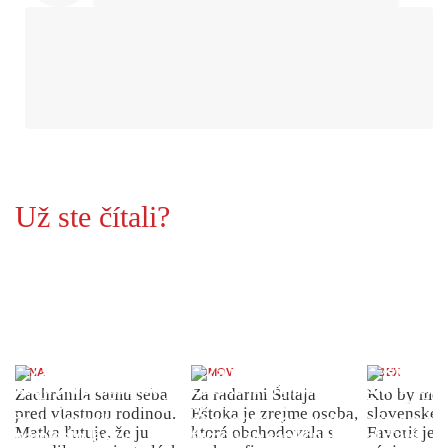
Už ste čítali?
ŽENA
DOMOV
INDEX
Zachránila samu seba
Za radarmi Šutaja
Kto by moh
pred vlastnou rodinou.
Eštoka je zrejme osoba,
slovenské 
Matka ľutuje, že ju
ktorá obchodovala s
Favorit je 