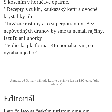
S kosením v horúčave opatrne.
° Recepty z cukín, kaukazský kefír a ovocné
kryštáliky tibi
° Invázne rastliny ako superpotraviny: Bez
nepôvodných druhov by sme tu nemali rajčiny,
fazuľu ani uhorky
° Vidiecka platforma: Kto pomáha tým, čo
vyrábajú jedlo?
Augustové Doma v záhrade kúpite v stánku len za 1,90 eura. (zdroj:
redakcia)
Editoriál
Leto čo leto sa českým turistom omylom