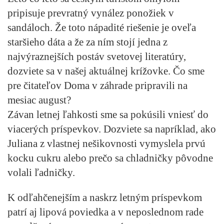
pripisuje prevratný vynález ponožiek v
sandáloch. Že toto nápadité riešenie je oveľa
staršieho dáta a že za ním stojí jedna z
najvýraznejších postáv svetovej literatúry,
dozviete sa v našej aktuálnej krížovke. Čo sme
pre čitateľov Doma v záhrade pripravili na
mesiac august?
Závan letnej ľahkosti sme sa pokúsili vniesť do
viacerých príspevkov. Dozviete sa napríklad, ako
Juliana z vlastnej nešikovnosti vymyslela prvú
kocku cukru alebo prečo sa chladničky pôvodne
volali ľadničky.
K odľahčenejším a naskrz letným príspevkom
patrí aj lipová poviedka a v neposlednom rade