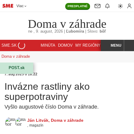
Viac
PREDPLATNÉ
Doma v záhrade
ne
, 9. august, 2026
|
Ľubomíra
|
Slovo:
bôľ
SME.SK
MINÚTA
DOMOV
MY REGIÓNY
KORZÁR
MENU
INDEX
HĽADAJ
Doma v záhrade
POST.sk
7. aug 2025 o 18:22
Invázne rastliny ako
superpotraviny
Vyšlo augustové číslo Doma v záhrade.
Ján Litvák
,
Doma v záhrade
,
magazín