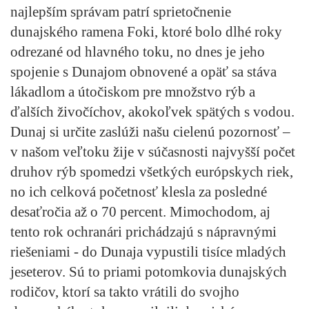
najlepším správam patrí sprietočnenie
dunajského ramena Foki, ktoré bolo dlhé roky
odrezané od hlavného toku, no dnes je jeho
spojenie s Dunajom obnovené a opäť sa stáva
lákadlom a útočiskom pre množstvo rýb a
ďalších živočíchov, akokoľvek spätých s vodou.
Dunaj si určite zaslúži našu cielenú pozornosť –
v našom veľtoku žije v súčasnosti najvyšší počet
druhov rýb spomedzi všetkých európskych riek,
no ich celková početnosť klesla za posledné
desaťročia až o 70 percent. Mimochodom, aj
tento rok ochranári prichádzajú s nápravnými
riešeniami - do Dunaja vypustili tisíce mladých
jeseterov. Sú to priami potomkovia dunajských
rodičov, ktorí sa takto vrátili do svojho