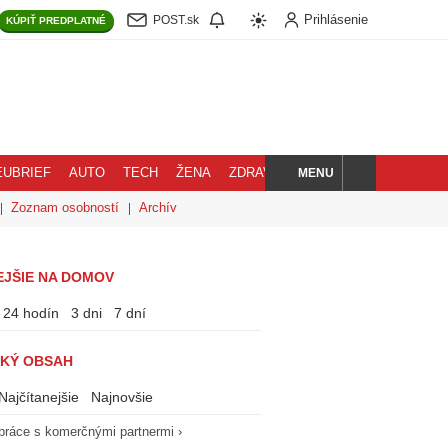
Prihlásenie
POST.sk
KÚPIŤ
PREDPLATNÉ
MENU
EUBRIEF
AUTO
TECH
ŽENA
ZDRAVIE
BLOG
HĽADAJ
Zoznam osobností
Archív
EJŠIE NA DOMOV
24 hodín
3 dni
7 dní
KÝ OBSAH
Najčítanejšie
Najnovšie
práce s komerčnými partnermi ›