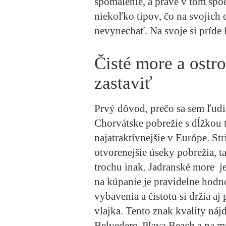
spomalenie, a práve v tom spo
niekoľko tipov, čo na svojich
nevynechať. Na svoje si príde 
Čisté more a ostro
zastaviť
Prvý dôvod, prečo sa sem ľudia
Chorvátske pobrežie s dĺžkou 
najatraktívnejšie v Európe. Str
otvorenejšie úseky pobrežia, t
trochu inak. Jadranské more 
na kúpanie je pravidelne hodn
vybavenia a čistotu si držia aj
vlajka. Tento znak kvality nájd
Belvedere, Plava Beach a na m