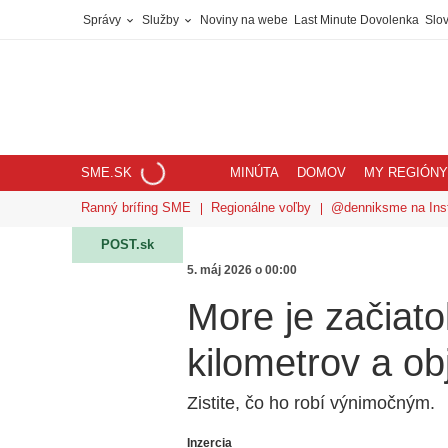
Správy
Služby
Noviny na webe
Last Minute Dovolenka
Slov
SME.SK
MINÚTA
DOMOV
MY REGIÓNY
Ranný brífing SME
Regionálne voľby
@denniksme na Ins
POST.sk
5. máj 2026 o 00:00
More je začiato
kilometrov a ob
Zistite, čo ho robí výnimočným.
Inzercia