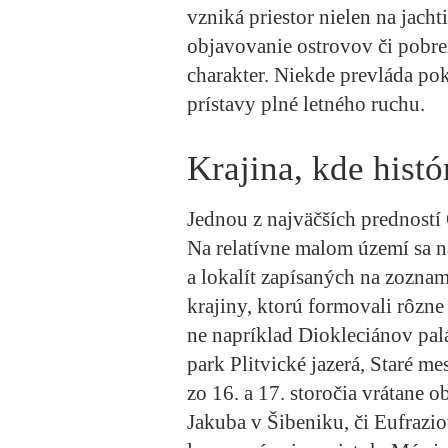
vzniká priestor nielen na jacht
objavovanie ostrovov či pobrež
charakter. Niekde prevláda poko
prístavy plné letného ruchu.
Krajina, kde histó
Jednou z najväčších predností 
Na relatívne malom území sa 
a lokalít zapísaných na zozna
krajiny, ktorú formovali rôzne 
ne napríklad Diokleciánov pal
park Plitvické jazerá, Staré 
zo 16. a 17. storočia vrátane 
Jakuba v Šibeniku, či Eufrazio