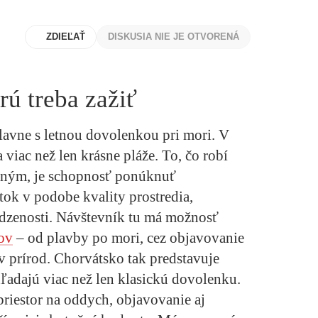
ZDIEĽAŤ
DISKUSIA NIE JE OTVORENÁ
ú treba zažiť
lavne s letnou dovolenkou pri mori. V
viac než len krásne pláže. To, čo robí
čným, je schopnosť ponúknuť
ok v podobe kvality prostredia,
rodzenosti. Návštevník tu má možnosť
ov
– od plavby po mori, cez objavovanie
v prírod. Chorvátsko tak predstavuje
hľadajú viac než len klasickú dovolenku.
 priestor na oddych, objavovanie aj