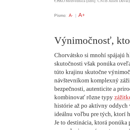
CHKO Medvednica (zdroj: CNTB Julien Duval)
A
+
A
Písmo:
-
|
Výnimočnosť, ktor
Chorvátsko si mnohí spájajú h
skutočnosti však ponúka oveľa 
túto krajinu skutočne výnimo
návštevníkom komplexný zážit
bezpečnosti, autenticite a pri
kombinovať rôzne typy
zážitk
histórie až po aktívny oddych 
ideálnu voľbu pre tých, ktorí 
Je to destinácia, ktorá ponúka