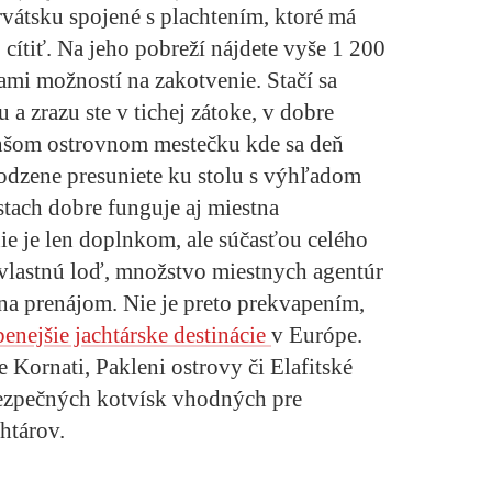
átsku spojené s plachtením, ktoré má
to cítiť. Na jeho pobreží nájdete vyše 1 200
kami možností na zakotvenie. Stačí sa
u a zrazu ste v tichej zátoke, v dobre
nšom ostrovnom mestečku kde sa deň
rodzene presuniete ku stolu s výhľadom
stach dobre funguje aj miestna
ie je len doplnkom, ale súčasťou celého
 vlastnú loď, množstvo miestnych agentúr
 na prenájom. Nie je preto prekvapením,
enejšie jachtárske destinácie
v Európe.
e Kornati, Pakleni ostrovy či Elafitské
ezpečných kotvísk vhodných pre
htárov.