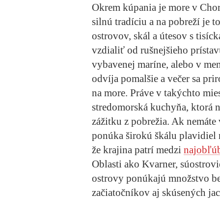
Okrem kúpania je more v Chorv
silnú tradíciu a na pobreží je 
ostrovov, skál a útesov s tisíc
vzdialiť od rušnejšieho prístav
vybavenej maríne, alebo v me
odvíja pomalšie a večer sa pri
na more. Práve v takýchto mie
stredomorská kuchyňa, ktorá n
zážitku z pobrežia. Ak nemáte
ponúka širokú škálu plavidiel
že krajina patrí medzi
najobľúb
Oblasti ako Kvarner, súostrovi
ostrovy ponúkajú množstvo b
začiatočníkov aj skúsených jac