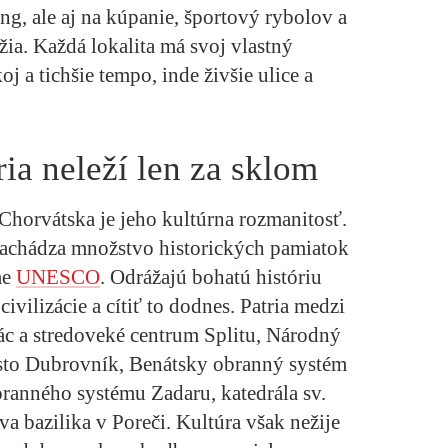
ing, ale aj na kúpanie, športový rybolov a
ia. Každá lokalita má svoj vlastný
j a tichšie tempo, inde živšie ulice a
ria neleží len za sklom
Chorvátska je jeho kultúrna rozmanitosť.
nachádza množstvo historických pamiatok
me
UNESCO
. Odrážajú bohatú históriu
civilizácie a cítiť to dodnes. Patria medzi
ác a stredoveké centrum Splitu, Národný
mesto Dubrovník, Benátsky obranný systém
obranného systému Zadaru, katedrála sv.
va bazilika v Poreči. Kultúra však nežije