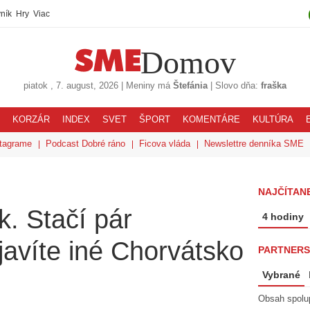
ník
Hry
Viac
Domov
piatok
, 7. august, 2026
|
Meniny má
Štefánia
|
Slovo dňa:
fraška
KORZÁR
INDEX
SVET
ŠPORT
KOMENTÁRE
KULTÚRA
tagrame
Podcast Dobré ráno
Ficova vláda
Newslettre denníka SME
NAJČÍTAN
k. Stačí pár
4 hodiny
javíte iné Chorvátsko
PARTNERS
Vybrané
Obsah spolu