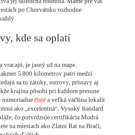
číva jej skutočná hodnota. Máme pre vás
 cestách po Chorvátsku rozhodne
každý.
vy, kde sa oplatí
 vracajú, je jasný už na mape.
takmer 5 800 kilometrov patrí medzi
iedajú sa tu zátoky, ostrovy, prístavy aj
akže krajina pôsobí pri každom presune
je mimoriadne
čisté
a veľká väčšina lokalít
otená ako „excelentná“. Vysoký štandard
 pláže, čo potvrdzuje certifikácia Modrá
ete na miestach ako Zlatni Rat na Brači,
nohých ďalších.