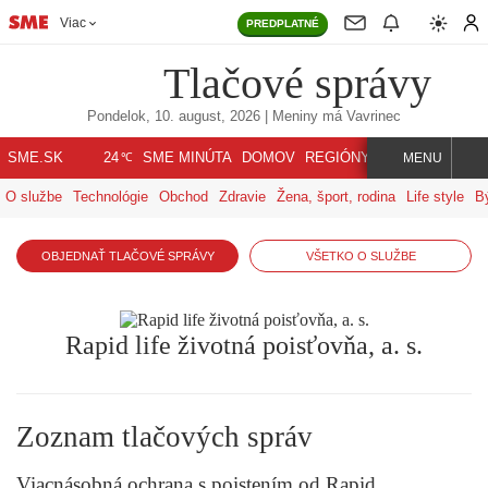
Viac
PREDPLATNÉ
Tlačové správy
Pondelok, 10. august, 2026
| Meniny má
Vavrinec
℃
SME.SK
SME MINÚTA
DOMOV
REGIÓNY
INDEX
SVET
24
MENU
O službe
Technológie
Obchod
Zdravie
Žena, šport, rodina
Life style
B
OBJEDNAŤ TLAČOVÉ SPRÁVY
VŠETKO O SLUŽBE
Rapid life životná poisťovňa, a. s.
Zoznam tlačových správ
Viacnásobná ochrana s poistením od Rapid