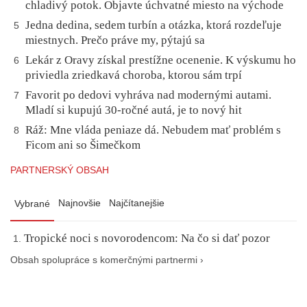
chladivý potok. Objavte úchvatné miesto na východe
Jedna dedina, sedem turbín a otázka, ktorá rozdeľuje
5
miestnych. Prečo práve my, pýtajú sa
Lekár z Oravy získal prestížne ocenenie. K výskumu ho
6
priviedla zriedkavá choroba, ktorou sám trpí
Favorit po dedovi vyhráva nad modernými autami.
7
Mladí si kupujú 30-ročné autá, je to nový hit
Ráž: Mne vláda peniaze dá. Nebudem mať problém s
8
Ficom ani so Šimečkom
PARTNERSKÝ OBSAH
Najnovšie
Najčítanejšie
Vybrané
Tropické noci s novorodencom: Na čo si dať pozor
Obsah spolupráce s komerčnými partnermi ›