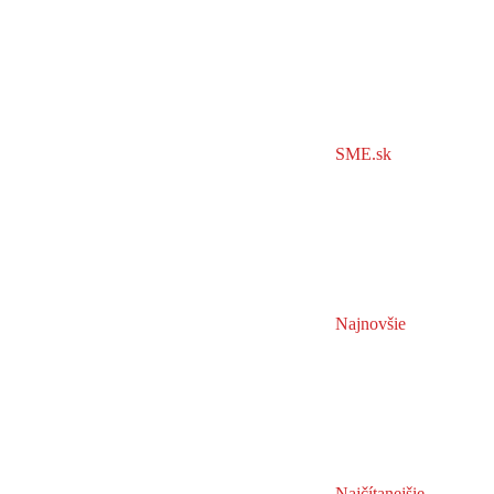
SME.sk
Najnovšie
Najčítanejšie