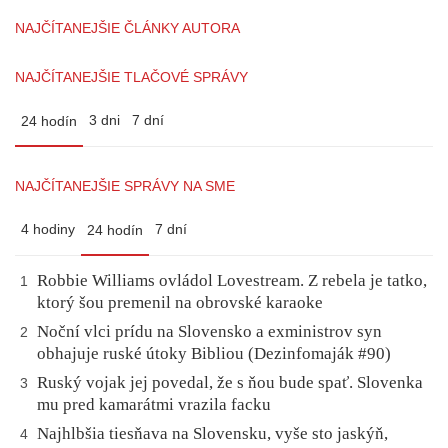
NAJČÍTANEJŠIE ČLÁNKY AUTORA
NAJČÍTANEJŠIE TLAČOVÉ SPRÁVY
3 dni
7 dní
24 hodín
NAJČÍTANEJŠIE SPRÁVY NA SME
4 hodiny
7 dní
24 hodín
Robbie Williams ovládol Lovestream. Z rebela je tatko,
1
ktorý šou premenil na obrovské karaoke
Noční vlci prídu na Slovensko a exministrov syn
2
obhajuje ruské útoky Bibliou (Dezinfomaják #90)
Ruský vojak jej povedal, že s ňou bude spať. Slovenka
3
mu pred kamarátmi vrazila facku
Najhlbšia tiesňava na Slovensku, vyše sto jaskýň,
4