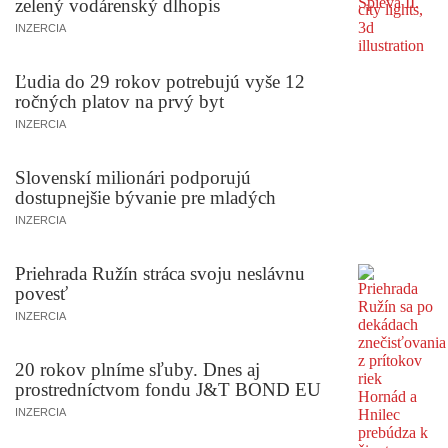
zelený vodárenský dlhopis
INZERCIA
Ľudia do 29 rokov potrebujú vyše 12
ročných platov na prvý byt
INZERCIA
Slovenskí milionári podporujú
dostupnejšie bývanie pre mladých
INZERCIA
Priehrada Ružín stráca svoju neslávnu
povesť
INZERCIA
20 rokov plníme sľuby. Dnes aj
prostredníctvom fondu J&T BOND EU
INZERCIA