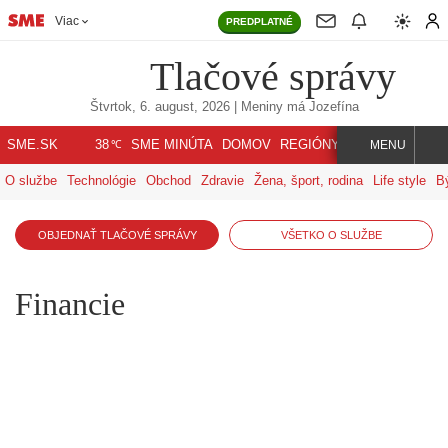
Viac
PREDPLATNÉ
Tlačové správy
Štvrtok, 6. august, 2026
| Meniny má
Jozefína
℃
SME.SK
SME MINÚTA
DOMOV
REGIÓNY
INDEX
SVET
38
MENU
O službe
Technológie
Obchod
Zdravie
Žena, šport, rodina
Life style
B
OBJEDNAŤ TLAČOVÉ SPRÁVY
VŠETKO O SLUŽBE
Financie