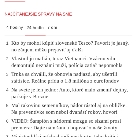
NAJČÍTANEJŠIE SPRÁVY NA SME
4 hodiny
7 dní
24 hodín
Kto by mohol kúpiť slovenské Tesco? Favorit je jasný,
1
no záujem môžu prejaviť aj ďalší
Vlastnil ju mafián, teraz Vietnamci. Vzácnu vilu
2
demontujú neznámi muži, polícia zatiaľ nepomohla
Trnka sa chválil, že obnovia nadjazd, aby ušetrili
3
státisíce. Reálne prídu o 1,8 milióna z eurofondov
Na svete je len jedno: Auto, ktoré malo zmeniť dejiny,
4
parkuje v Brezne
Mal rakovinu semenníkov, nádor rástol aj na obličke.
5
Na preventívke som nebol dvanásť rokov, hovorí
VIDEO: Šampión s nádormi mozgu so slzami prosí
6
premiéra: Dajte nám šancu bojovať o naše životy
Minister hlási príchod rodinnej karty. Jeho kritici
7