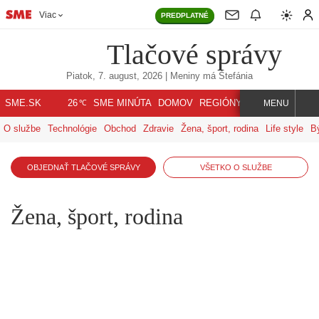
Viac
PREDPLATNÉ
Tlačové správy
Piatok, 7. august, 2026
| Meniny má
Štefánia
℃
SME.SK
SME MINÚTA
DOMOV
REGIÓNY
INDEX
SVET
26
MENU
O službe
Technológie
Obchod
Zdravie
Žena, šport, rodina
Life style
B
OBJEDNAŤ TLAČOVÉ SPRÁVY
VŠETKO O SLUŽBE
Žena, šport, rodina