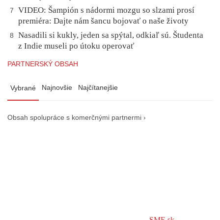
VIDEO: Šampión s nádormi mozgu so slzami prosí
7
premiéra: Dajte nám šancu bojovať o naše životy
Nasadili si kukly, jeden sa spýtal, odkiaľ sú. Študenta
8
z Indie museli po útoku operovať
PARTNERSKÝ OBSAH
Najnovšie
Najčítanejšie
Vybrané
Obsah spolupráce s komerčnými partnermi ›
SME.sk