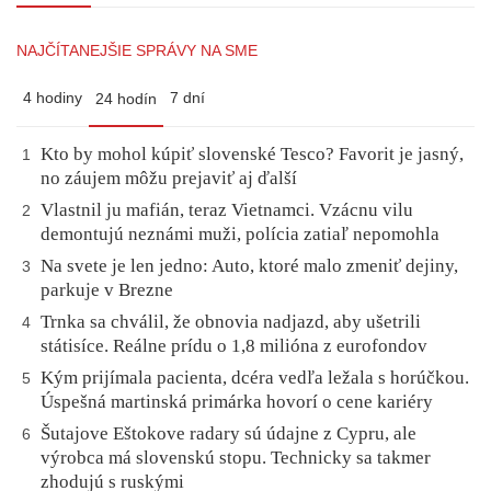
NAJČÍTANEJŠIE SPRÁVY NA SME
4 hodiny
7 dní
24 hodín
Kto by mohol kúpiť slovenské Tesco? Favorit je jasný,
1
no záujem môžu prejaviť aj ďalší
Vlastnil ju mafián, teraz Vietnamci. Vzácnu vilu
2
demontujú neznámi muži, polícia zatiaľ nepomohla
Na svete je len jedno: Auto, ktoré malo zmeniť dejiny,
3
parkuje v Brezne
Trnka sa chválil, že obnovia nadjazd, aby ušetrili
4
státisíce. Reálne prídu o 1,8 milióna z eurofondov
Kým prijímala pacienta, dcéra vedľa ležala s horúčkou.
5
Úspešná martinská primárka hovorí o cene kariéry
Šutajove Eštokove radary sú údajne z Cypru, ale
6
výrobca má slovenskú stopu. Technicky sa takmer
zhodujú s ruskými