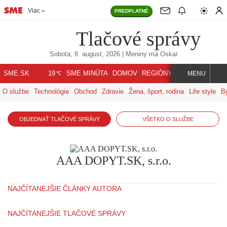
Viac
PREDPLATNÉ
Tlačové správy
Sobota, 8. august, 2026
| Meniny má
Oskar
℃
SME.SK
SME MINÚTA
DOMOV
REGIÓNY
INDEX
SVET
19
MENU
O službe
Technológie
Obchod
Zdravie
Žena, šport, rodina
Life style
B
OBJEDNAŤ TLAČOVÉ SPRÁVY
VŠETKO O SLUŽBE
AAA DOPYT.SK, s.r.o.
NAJČÍTANEJŠIE ČLÁNKY AUTORA
NAJČÍTANEJŠIE TLAČOVÉ SPRÁVY