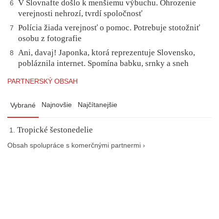
V Slovnafte došlo k menšiemu výbuchu. Ohrozenie
6
verejnosti nehrozí, tvrdí spoločnosť
Polícia žiada verejnosť o pomoc. Potrebuje stotožniť
7
osobu z fotografie
Ani, davaj! Japonka, ktorá reprezentuje Slovensko,
8
pobláznila internet. Spomína babku, srnky a sneh
PARTNERSKÝ OBSAH
Najnovšie
Najčítanejšie
Vybrané
Tropické šestonedelie
Obsah spolupráce s komerčnými partnermi ›