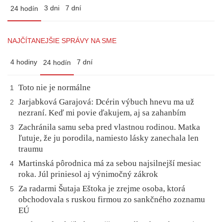
3 dni
7 dní
24 hodín
NAJČÍTANEJŠIE SPRÁVY NA SME
4 hodiny
7 dní
24 hodín
Toto nie je normálne
1
Jarjabková Garajová: Dcérin výbuch hnevu ma už
2
nezraní. Keď mi povie ďakujem, aj sa zahanbím
Zachránila samu seba pred vlastnou rodinou. Matka
3
ľutuje, že ju porodila, namiesto lásky zanechala len
traumu
Martinská pôrodnica má za sebou najsilnejší mesiac
4
roka. Júl priniesol aj výnimočný zákrok
Za radarmi Šutaja Eštoka je zrejme osoba, ktorá
5
obchodovala s ruskou firmou zo sankčného zoznamu
EÚ