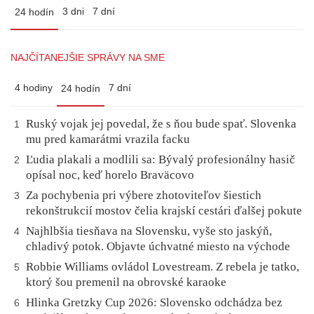
3 dni
7 dní
24 hodín
NAJČÍTANEJŠIE SPRÁVY NA SME
4 hodiny
7 dní
24 hodín
Ruský vojak jej povedal, že s ňou bude spať. Slovenka
1
mu pred kamarátmi vrazila facku
Ľudia plakali a modlili sa: Bývalý profesionálny hasič
2
opísal noc, keď horelo Braväcovo
Za pochybenia pri výbere zhotoviteľov šiestich
3
rekonštrukcií mostov čelia krajskí cestári ďalšej pokute
Najhlbšia tiesňava na Slovensku, vyše sto jaskýň,
4
chladivý potok. Objavte úchvatné miesto na východe
Robbie Williams ovládol Lovestream. Z rebela je tatko,
5
ktorý šou premenil na obrovské karaoke
Hlinka Gretzky Cup 2026: Slovensko odchádza bez
6