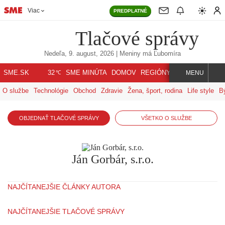
Viac
PREDPLATNÉ
Tlačové správy
Nedeľa, 9. august, 2026
| Meniny má
Ľubomíra
℃
SME.SK
SME MINÚTA
DOMOV
REGIÓNY
INDEX
SVET
32
MENU
O službe
Technológie
Obchod
Zdravie
Žena, šport, rodina
Life style
B
OBJEDNAŤ TLAČOVÉ SPRÁVY
VŠETKO O SLUŽBE
Ján Gorbár, s.r.o.
NAJČÍTANEJŠIE ČLÁNKY AUTORA
NAJČÍTANEJŠIE TLAČOVÉ SPRÁVY