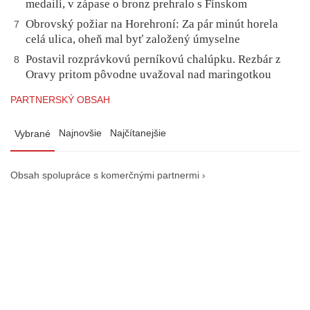
medailí, v zápase o bronz prehralo s Fínskom
Obrovský požiar na Horehroní: Za pár minút horela
7
celá ulica, oheň mal byť založený úmyselne
Postavil rozprávkovú perníkovú chalúpku. Rezbár z
8
Oravy pritom pôvodne uvažoval nad maringotkou
PARTNERSKÝ OBSAH
Najnovšie
Najčítanejšie
Vybrané
Obsah spolupráce s komerčnými partnermi ›