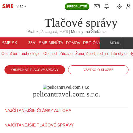
Viac
PREDPLATNÉ
Tlačové správy
Piatok, 7. august, 2026
| Meniny má
Štefánia
℃
SME.SK
SME MINÚTA
DOMOV
REGIÓNY
INDEX
SVET
33
MENU
O službe
Technológie
Obchod
Zdravie
Žena, šport, rodina
Life style
B
OBJEDNAŤ TLAČOVÉ SPRÁVY
VŠETKO O SLUŽBE
pelicantravel.com s.r.o.
NAJČÍTANEJŠIE ČLÁNKY AUTORA
NAJČÍTANEJŠIE TLAČOVÉ SPRÁVY