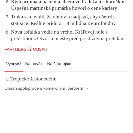
Kým prijímala pacienta, dcéra vedľa ležala s horúčkou.
6
Úspešná martinská primárka hovorí o cene kariéry
Trnka sa chválil, že obnovia nadjazd, aby ušetrili
7
státisíce. Reálne prídu o 1,8 milióna z eurofondov
Nová asfaltka vedie na vrchol Kráľovej hole s
8
predstihom. Otvoria ju ešte pred prestížnymi pretekmi
PARTNERSKÝ OBSAH
Najnovšie
Najčítanejšie
Vybrané
Tropické šestonedelie
Obsah spolupráce s komerčnými partnermi ›