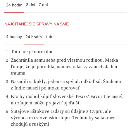
3 dni
7 dní
24 hodín
NAJČÍTANEJŠIE SPRÁVY NA SME
4 hodiny
7 dní
24 hodín
Toto nie je normálne
1
Zachránila samu seba pred vlastnou rodinou. Matka
2
ľutuje, že ju porodila, namiesto lásky zanechala len
traumu
Nasadili si kukly, jeden sa spýtal, odkiaľ sú. Študenta
3
z Indie museli po útoku operovať
Kto by mohol kúpiť slovenské Tesco? Favorit je jasný,
4
no záujem môžu prejaviť aj ďalší
Šutajove Eštokove radary sú údajne z Cypru, ale
5
výrobca má slovenskú stopu. Technicky sa takmer
zhodujú s ruskými