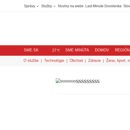
Správy
Služby
Noviny na webe
Last Minute Dovolenka
Slov
SME.SK
SME MINÚTA
DOMOV
REGIÓN
℃
27
O službe
Technológie
Obchod
Zdravie
Žena, šport, r
sssssssss