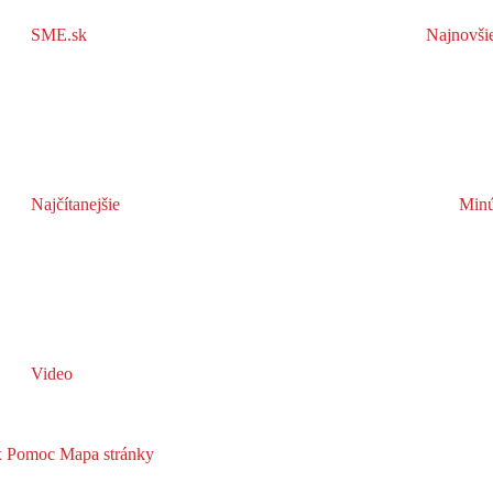
SME.sk
Najnovši
Najčítanejšie
Minú
Video
x
Pomoc
Mapa stránky