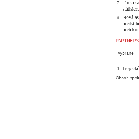
Trnka sa
7
.
státisíc
Nová asf
8
.
predstih
pretekm
PARTNERS
Vybrané
Tropické
Obsah spol