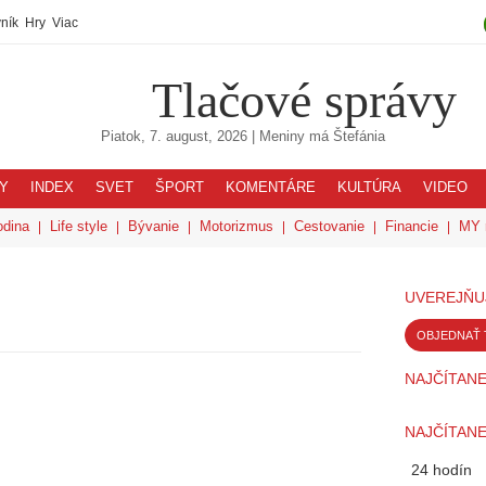
ník
Hry
Viac
Tlačové správy
Piatok, 7. august, 2026
| Meniny má
Štefánia
Y
INDEX
SVET
ŠPORT
KOMENTÁRE
KULTÚRA
VIDEO
odina
Life style
Bývanie
Motorizmus
Cestovanie
Financie
MY 
UVEREJŇU
OBJEDNAŤ 
NAJČÍTANE
NAJČÍTANE
24 hodín