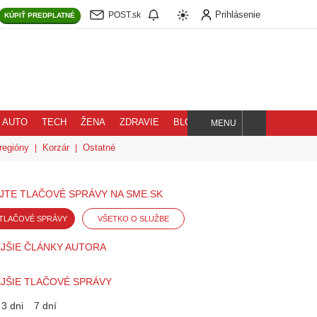
Prihlásenie
POST.sk
KÚPIŤ
PREDPLATNÉ
AUTO
TECH
ŽENA
ZDRAVIE
BLOG
MENU
Hľadaj
regióny
Korzár
Ostatné
JTE TLAČOVÉ SPRÁVY NA SME.SK
TLAČOVÉ SPRÁVY
VŠETKO O SLUŽBE
JŠIE ČLÁNKY AUTORA
JŠIE TLAČOVÉ SPRÁVY
3 dni
7 dní