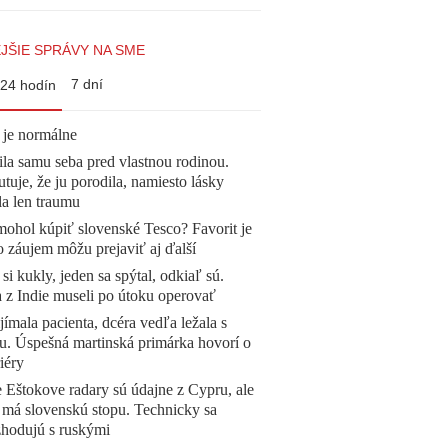
JŠIE SPRÁVY NA SME
7 dní
24 hodín
 je normálne
la samu seba pred vlastnou rodinou.
tuje, že ju porodila, namiesto lásky
la len traumu
mohol kúpiť slovenské Tesco? Favorit je
o záujem môžu prejaviť aj ďalší
 si kukly, jeden sa spýtal, odkiaľ sú.
a z Indie museli po útoku operovať
ímala pacienta, dcéra vedľa ležala s
u. Úspešná martinská primárka hovorí o
iéry
 Eštokove radary sú údajne z Cypru, ale
 má slovenskú stopu. Technicky sa
zhodujú s ruskými