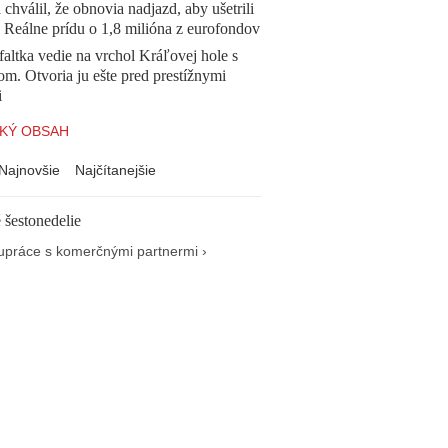
 chválil, že obnovia nadjazd, aby ušetrili
e. Reálne prídu o 1,8 milióna z eurofondov
altka vedie na vrchol Kráľovej hole s
om. Otvoria ju ešte pred prestížnymi
i
KÝ OBSAH
Najnovšie
Najčítanejšie
 šestonedelie
upráce s komerčnými partnermi ›