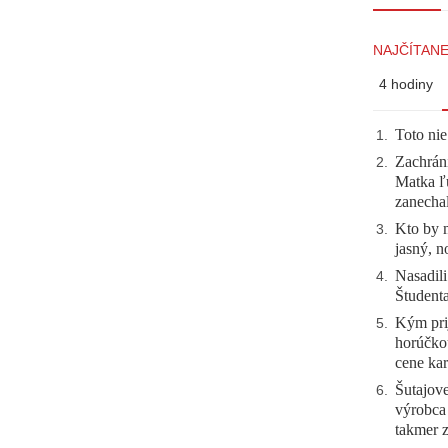
NAJČÍTANE
4 hodiny
Toto nie
1
.
Zachráni
2
.
Matka ľu
zanecha
Kto by 
3
.
jasný, n
Nasadili
4
.
Študent
Kým prij
5
.
horúčko
cene kar
Šutajove
6
.
výrobca
takmer 