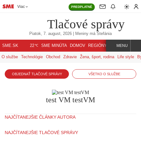
Viac
PREDPLATNÉ
Tlačové správy
Piatok, 7. august, 2026
| Meniny má
Štefánia
℃
SME.SK
SME MINÚTA
DOMOV
REGIÓNY
INDEX
SVET
22
MENU
O službe
Technológie
Obchod
Zdravie
Žena, šport, rodina
Life style
B
OBJEDNAŤ TLAČOVÉ SPRÁVY
VŠETKO O SLUŽBE
test VM testVM
NAJČÍTANEJŠIE ČLÁNKY AUTORA
NAJČÍTANEJŠIE TLAČOVÉ SPRÁVY