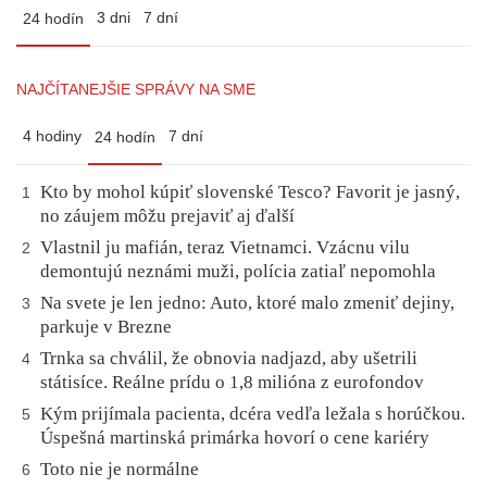
3 dni
7 dní
24 hodín
NAJČÍTANEJŠIE SPRÁVY NA SME
4 hodiny
7 dní
24 hodín
Kto by mohol kúpiť slovenské Tesco? Favorit je jasný,
1
no záujem môžu prejaviť aj ďalší
Vlastnil ju mafián, teraz Vietnamci. Vzácnu vilu
2
demontujú neznámi muži, polícia zatiaľ nepomohla
Na svete je len jedno: Auto, ktoré malo zmeniť dejiny,
3
parkuje v Brezne
Trnka sa chválil, že obnovia nadjazd, aby ušetrili
4
státisíce. Reálne prídu o 1,8 milióna z eurofondov
Kým prijímala pacienta, dcéra vedľa ležala s horúčkou.
5
Úspešná martinská primárka hovorí o cene kariéry
Toto nie je normálne
6