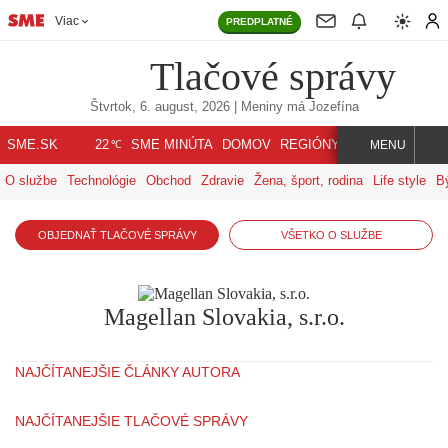
Viac
PREDPLATNÉ
Tlačové správy
Štvrtok, 6. august, 2026
| Meniny má
Jozefína
℃
SME.SK
SME MINÚTA
DOMOV
REGIÓNY
INDEX
SVET
22
MENU
O službe
Technológie
Obchod
Zdravie
Žena, šport, rodina
Life style
B
OBJEDNAŤ TLAČOVÉ SPRÁVY
VŠETKO O SLUŽBE
Magellan Slovakia, s.r.o.
NAJČÍTANEJŠIE ČLÁNKY AUTORA
NAJČÍTANEJŠIE TLAČOVÉ SPRÁVY