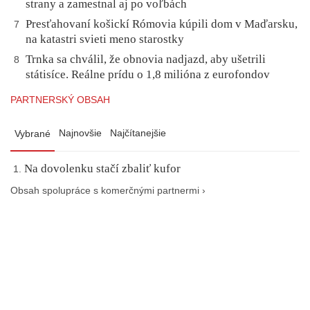
strany a zamestnal aj po voľbách
Presťahovaní košickí Rómovia kúpili dom v Maďarsku,
7
na katastri svieti meno starostky
Trnka sa chválil, že obnovia nadjazd, aby ušetrili
8
státisíce. Reálne prídu o 1,8 milióna z eurofondov
PARTNERSKÝ OBSAH
Najnovšie
Najčítanejšie
Vybrané
Na dovolenku stačí zbaliť kufor
Obsah spolupráce s komerčnými partnermi ›