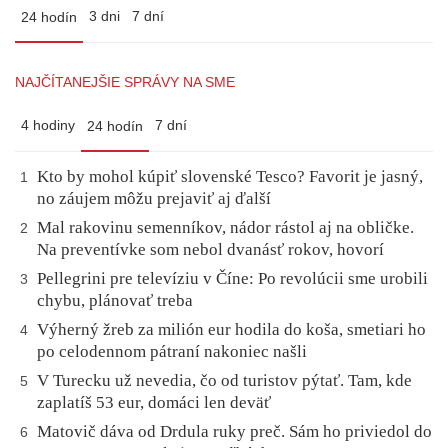
3 dni
7 dní
24 hodín
NAJČÍTANEJŠIE SPRÁVY NA SME
4 hodiny
7 dní
24 hodín
Kto by mohol kúpiť slovenské Tesco? Favorit je jasný,
1
no záujem môžu prejaviť aj ďalší
Mal rakovinu semenníkov, nádor rástol aj na obličke.
2
Na preventívke som nebol dvanásť rokov, hovorí
Pellegrini pre televíziu v Číne: Po revolúcii sme urobili
3
chybu, plánovať treba
Výherný žreb za milión eur hodila do koša, smetiari ho
4
po celodennom pátraní nakoniec našli
V Turecku už nevedia, čo od turistov pýtať. Tam, kde
5
zaplatíš 53 eur, domáci len deväť
Matovič dáva od Drdula ruky preč. Sám ho priviedol do
6