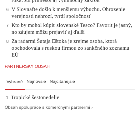
roka. Júl priniesol aj výnimočný zákrok
V Slovnafte došlo k menšiemu výbuchu. Ohrozenie
6
verejnosti nehrozí, tvrdí spoločnosť
Kto by mohol kúpiť slovenské Tesco? Favorit je jasný,
7
no záujem môžu prejaviť aj ďalší
Za radarmi Šutaja Eštoka je zrejme osoba, ktorá
8
obchodovala s ruskou firmou zo sankčného zoznamu
EÚ
PARTNERSKÝ OBSAH
Najnovšie
Najčítanejšie
Vybrané
Tropické šestonedelie
Obsah spolupráce s komerčnými partnermi ›