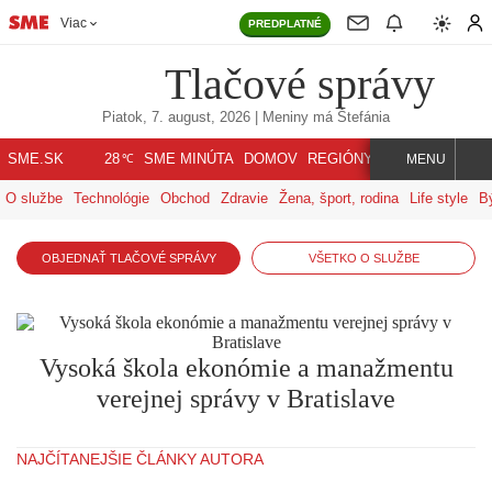
Viac
PREDPLATNÉ
Tlačové správy
Piatok, 7. august, 2026
| Meniny má
Štefánia
℃
SME.SK
SME MINÚTA
DOMOV
REGIÓNY
INDEX
SVET
28
MENU
O službe
Technológie
Obchod
Zdravie
Žena, šport, rodina
Life style
B
OBJEDNAŤ TLAČOVÉ SPRÁVY
VŠETKO O SLUŽBE
Vysoká škola ekonómie a manažmentu
verejnej správy v Bratislave
NAJČÍTANEJŠIE ČLÁNKY AUTORA