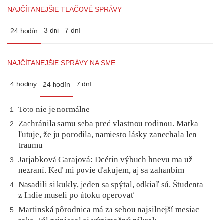
NAJČÍTANEJŠIE TLAČOVÉ SPRÁVY
3 dni
7 dní
24 hodín
NAJČÍTANEJŠIE SPRÁVY NA SME
4 hodiny
7 dní
24 hodín
Toto nie je normálne
1
Zachránila samu seba pred vlastnou rodinou. Matka
2
ľutuje, že ju porodila, namiesto lásky zanechala len
traumu
Jarjabková Garajová: Dcérin výbuch hnevu ma už
3
nezraní. Keď mi povie ďakujem, aj sa zahanbím
Nasadili si kukly, jeden sa spýtal, odkiaľ sú. Študenta
4
z Indie museli po útoku operovať
Martinská pôrodnica má za sebou najsilnejší mesiac
5