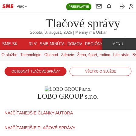
Viac
PREDPLATNÉ
Tlačové správy
Sobota, 8. august, 2026
| Meniny má
Oskar
℃
SME.SK
SME MINÚTA
DOMOV
REGIÓNY
INDEX
SVET
31
MENU
O službe
Technológie
Obchod
Zdravie
Žena, šport, rodina
Life style
B
OBJEDNAŤ TLAČOVÉ SPRÁVY
VŠETKO O SLUŽBE
LOBO GROUP s.r.o.
NAJČÍTANEJŠIE ČLÁNKY AUTORA
NAJČÍTANEJŠIE TLAČOVÉ SPRÁVY