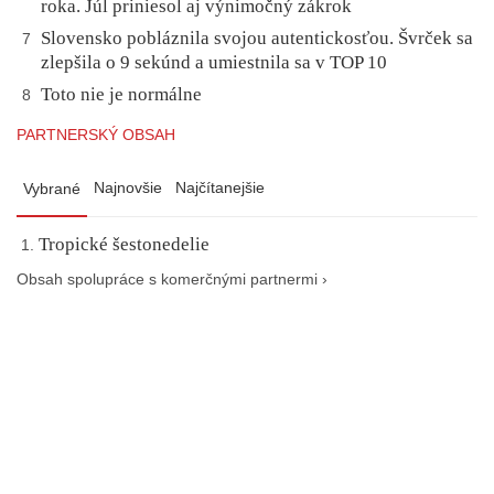
roka. Júl priniesol aj výnimočný zákrok
Slovensko pobláznila svojou autentickosťou. Švrček sa
7
zlepšila o 9 sekúnd a umiestnila sa v TOP 10
Toto nie je normálne
8
PARTNERSKÝ OBSAH
Najnovšie
Najčítanejšie
Vybrané
Tropické šestonedelie
Obsah spolupráce s komerčnými partnermi ›