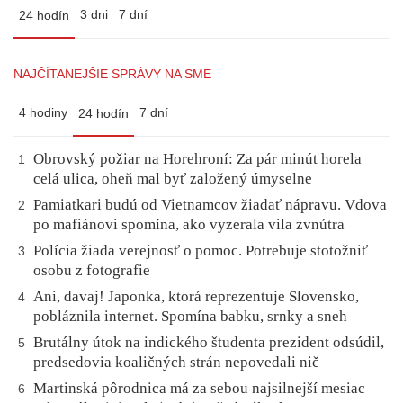
3 dni
7 dní
24 hodín
NAJČÍTANEJŠIE SPRÁVY NA SME
4 hodiny
7 dní
24 hodín
Obrovský požiar na Horehroní: Za pár minút horela
1
celá ulica, oheň mal byť založený úmyselne
Pamiatkari budú od Vietnamcov žiadať nápravu. Vdova
2
po mafiánovi spomína, ako vyzerala vila zvnútra
Polícia žiada verejnosť o pomoc. Potrebuje stotožniť
3
osobu z fotografie
Ani, davaj! Japonka, ktorá reprezentuje Slovensko,
4
pobláznila internet. Spomína babku, srnky a sneh
Brutálny útok na indického študenta prezident odsúdil,
5
predsedovia koaličných strán nepovedali nič
Martinská pôrodnica má za sebou najsilnejší mesiac
6