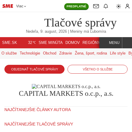
Viac
PREDPLATNÉ
Tlačové správy
Nedeľa, 9. august, 2026
| Meniny má
Ľubomíra
℃
SME.SK
SME MINÚTA
DOMOV
REGIÓNY
INDEX
SVET
32
MENU
O službe
Technológie
Obchod
Zdravie
Žena, šport, rodina
Life style
B
OBJEDNAŤ TLAČOVÉ SPRÁVY
VŠETKO O SLUŽBE
CAPITAL MARKETS o.c.p., a.s.
NAJČÍTANEJŠIE ČLÁNKY AUTORA
NAJČÍTANEJŠIE TLAČOVÉ SPRÁVY