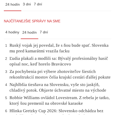
3 dni
7 dní
24 hodín
NAJČÍTANEJŠIE SPRÁVY NA SME
4 hodiny
7 dní
24 hodín
Ruský vojak jej povedal, že s ňou bude spať. Slovenka
1
mu pred kamarátmi vrazila facku
Ľudia plakali a modlili sa: Bývalý profesionálny hasič
2
opísal noc, keď horelo Braväcovo
Za pochybenia pri výbere zhotoviteľov šiestich
3
rekonštrukcií mostov čelia krajskí cestári ďalšej pokute
Najhlbšia tiesňava na Slovensku, vyše sto jaskýň,
4
chladivý potok. Objavte úchvatné miesto na východe
Robbie Williams ovládol Lovestream. Z rebela je tatko,
5
ktorý šou premenil na obrovské karaoke
Hlinka Gretzky Cup 2026: Slovensko odchádza bez
6