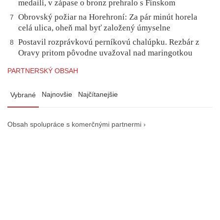
medailí, v zápase o bronz prehralo s Fínskom
Obrovský požiar na Horehroní: Za pár minút horela
7
celá ulica, oheň mal byť založený úmyselne
Postavil rozprávkovú perníkovú chalúpku. Rezbár z
8
Oravy pritom pôvodne uvažoval nad maringotkou
PARTNERSKÝ OBSAH
Najnovšie
Najčítanejšie
Vybrané
Obsah spolupráce s komerčnými partnermi ›