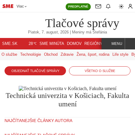
Viac
PREDPLATNÉ
Tlačové správy
Piatok, 7. august, 2026
| Meniny má
Štefánia
℃
SME.SK
SME MINÚTA
DOMOV
REGIÓNY
INDEX
SVET
28
MENU
O službe
Technológie
Obchod
Zdravie
Žena, šport, rodina
Life style
B
OBJEDNAŤ TLAČOVÉ SPRÁVY
VŠETKO O SLUŽBE
Technická univerzita v Košiciach, Fakulta
umení
NAJČÍTANEJŠIE ČLÁNKY AUTORA