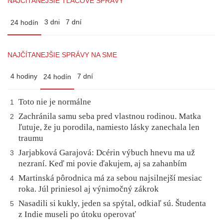
NAJČÍTANEJŠIE TLAČOVÉ SPRÁVY
3 dni
7 dní
24 hodín
NAJČÍTANEJŠIE SPRÁVY NA SME
4 hodiny
7 dní
24 hodín
Toto nie je normálne
1
Zachránila samu seba pred vlastnou rodinou. Matka
2
ľutuje, že ju porodila, namiesto lásky zanechala len
traumu
Jarjabková Garajová: Dcérin výbuch hnevu ma už
3
nezraní. Keď mi povie ďakujem, aj sa zahanbím
Martinská pôrodnica má za sebou najsilnejší mesiac
4
roka. Júl priniesol aj výnimočný zákrok
Nasadili si kukly, jeden sa spýtal, odkiaľ sú. Študenta
5
z Indie museli po útoku operovať