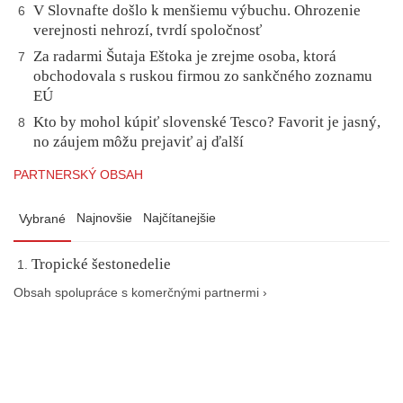
V Slovnafte došlo k menšiemu výbuchu. Ohrozenie
6
verejnosti nehrozí, tvrdí spoločnosť
Za radarmi Šutaja Eštoka je zrejme osoba, ktorá
7
obchodovala s ruskou firmou zo sankčného zoznamu
EÚ
Kto by mohol kúpiť slovenské Tesco? Favorit je jasný,
8
no záujem môžu prejaviť aj ďalší
PARTNERSKÝ OBSAH
Najnovšie
Najčítanejšie
Vybrané
Tropické šestonedelie
Obsah spolupráce s komerčnými partnermi ›