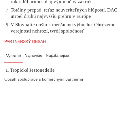
roka. Júl priniesol aj výnimočný zákrok
Totálny prepad, reťaz neuveriteľných hlúpostí. DAC
7
utrpel druhú najvyššiu prehru v Európe
V Slovnafte došlo k menšiemu výbuchu. Ohrozenie
8
verejnosti nehrozí, tvrdí spoločnosť
PARTNERSKÝ OBSAH
Najnovšie
Najčítanejšie
Vybrané
Tropické šestonedelie
Obsah spolupráce s komerčnými partnermi ›