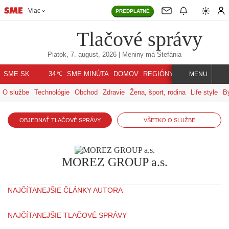
Viac
PREDPLATNÉ
Tlačové správy
Piatok, 7. august, 2026
| Meniny má
Štefánia
℃
SME.SK
SME MINÚTA
DOMOV
REGIÓNY
INDEX
SVET
34
MENU
O službe
Technológie
Obchod
Zdravie
Žena, šport, rodina
Life style
B
OBJEDNAŤ TLAČOVÉ SPRÁVY
VŠETKO O SLUŽBE
MOREZ GROUP a.s.
NAJČÍTANEJŠIE ČLÁNKY AUTORA
NAJČÍTANEJŠIE TLAČOVÉ SPRÁVY