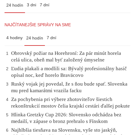
3 dni
7 dní
24 hodín
NAJČÍTANEJŠIE SPRÁVY NA SME
4 hodiny
7 dní
24 hodín
Obrovský požiar na Horehroní: Za pár minút horela
1
celá ulica, oheň mal byť založený úmyselne
Ľudia plakali a modlili sa: Bývalý profesionálny hasič
2
opísal noc, keď horelo Braväcovo
Ruský vojak jej povedal, že s ňou bude spať. Slovenka
3
mu pred kamarátmi vrazila facku
Za pochybenia pri výbere zhotoviteľov šiestich
4
rekonštrukcií mostov čelia krajskí cestári ďalšej pokute
Hlinka Gretzky Cup 2026: Slovensko odchádza bez
5
medailí, v zápase o bronz prehralo s Fínskom
Najhlbšia tiesňava na Slovensku, vyše sto jaskýň,
6