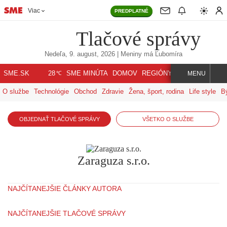
Viac
PREDPLATNÉ
Tlačové správy
Nedeľa, 9. august, 2026
| Meniny má
Ľubomíra
℃
SME.SK
SME MINÚTA
DOMOV
REGIÓNY
INDEX
SVET
28
MENU
O službe
Technológie
Obchod
Zdravie
Žena, šport, rodina
Life style
B
OBJEDNAŤ TLAČOVÉ SPRÁVY
VŠETKO O SLUŽBE
Zaraguza s.r.o.
NAJČÍTANEJŠIE ČLÁNKY AUTORA
NAJČÍTANEJŠIE TLAČOVÉ SPRÁVY