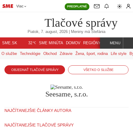
Viac
PREDPLATNÉ
Tlačové správy
Piatok, 7. august, 2026
| Meniny má
Štefánia
℃
SME.SK
SME MINÚTA
DOMOV
REGIÓNY
INDEX
SVET
32
MENU
O službe
Technológie
Obchod
Zdravie
Žena, šport, rodina
Life style
B
OBJEDNAŤ TLAČOVÉ SPRÁVY
VŠETKO O SLUŽBE
Seesame, s.r.o.
NAJČÍTANEJŠIE ČLÁNKY AUTORA
NAJČÍTANEJŠIE TLAČOVÉ SPRÁVY