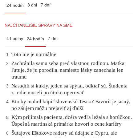
3 dni
7 dní
24 hodín
NAJČÍTANEJŠIE SPRÁVY NA SME
4 hodiny
7 dní
24 hodín
Toto nie je normálne
1
Zachránila samu seba pred vlastnou rodinou. Matka
2
ľutuje, že ju porodila, namiesto lásky zanechala len
traumu
Nasadili si kukly, jeden sa spýtal, odkiaľ sú. Študenta
3
z Indie museli po útoku operovať
Kto by mohol kúpiť slovenské Tesco? Favorit je jasný,
4
no záujem môžu prejaviť aj ďalší
Kým prijímala pacienta, dcéra vedľa ležala s horúčkou.
5
Úspešná martinská primárka hovorí o cene kariéry
Šutajove Eštokove radary sú údajne z Cypru, ale
6