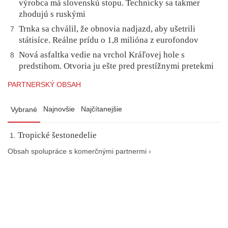
výrobca má slovenskú stopu. Technicky sa takmer
zhodujú s ruskými
Trnka sa chválil, že obnovia nadjazd, aby ušetrili
7
státisíce. Reálne prídu o 1,8 milióna z eurofondov
Nová asfaltka vedie na vrchol Kráľovej hole s
8
predstihom. Otvoria ju ešte pred prestížnymi pretekmi
PARTNERSKÝ OBSAH
Najnovšie
Najčítanejšie
Vybrané
Tropické šestonedelie
Obsah spolupráce s komerčnými partnermi ›