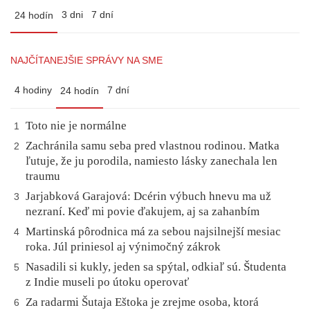
3 dni
7 dní
24 hodín
NAJČÍTANEJŠIE SPRÁVY NA SME
4 hodiny
7 dní
24 hodín
Toto nie je normálne
1
Zachránila samu seba pred vlastnou rodinou. Matka
2
ľutuje, že ju porodila, namiesto lásky zanechala len
traumu
Jarjabková Garajová: Dcérin výbuch hnevu ma už
3
nezraní. Keď mi povie ďakujem, aj sa zahanbím
Martinská pôrodnica má za sebou najsilnejší mesiac
4
roka. Júl priniesol aj výnimočný zákrok
Nasadili si kukly, jeden sa spýtal, odkiaľ sú. Študenta
5
z Indie museli po útoku operovať
Za radarmi Šutaja Eštoka je zrejme osoba, ktorá
6