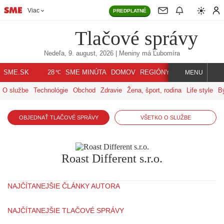
Viac
PREDPLATNÉ
Tlačové správy
Nedeľa, 9. august, 2026
| Meniny má
Ľubomíra
℃
SME.SK
SME MINÚTA
DOMOV
REGIÓNY
INDEX
SVET
28
MENU
O službe
Technológie
Obchod
Zdravie
Žena, šport, rodina
Life style
B
OBJEDNAŤ TLAČOVÉ SPRÁVY
VŠETKO O SLUŽBE
Roast Different s.r.o.
NAJČÍTANEJŠIE ČLÁNKY AUTORA
NAJČÍTANEJŠIE TLAČOVÉ SPRÁVY