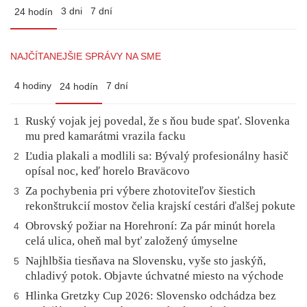
3 dni
7 dní
24 hodín
NAJČÍTANEJŠIE SPRÁVY NA SME
4 hodiny
7 dní
24 hodín
Ruský vojak jej povedal, že s ňou bude spať. Slovenka
1
mu pred kamarátmi vrazila facku
Ľudia plakali a modlili sa: Bývalý profesionálny hasič
2
opísal noc, keď horelo Braväcovo
Za pochybenia pri výbere zhotoviteľov šiestich
3
rekonštrukcií mostov čelia krajskí cestári ďalšej pokute
Obrovský požiar na Horehroní: Za pár minút horela
4
celá ulica, oheň mal byť založený úmyselne
Najhlbšia tiesňava na Slovensku, vyše sto jaskýň,
5
chladivý potok. Objavte úchvatné miesto na východe
Hlinka Gretzky Cup 2026: Slovensko odchádza bez
6