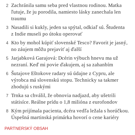
Zachránila samu seba pred vlastnou rodinou. Matka
2
ľutuje, že ju porodila, namiesto lásky zanechala len
traumu
Nasadili si kukly, jeden sa spýtal, odkiaľ sú. Študenta
3
z Indie museli po útoku operovať
Kto by mohol kúpiť slovenské Tesco? Favorit je jasný,
4
no záujem môžu prejaviť aj ďalší
Jarjabková Garajová: Dcérin výbuch hnevu ma už
5
nezraní. Keď mi povie ďakujem, aj sa zahanbím
Šutajove Eštokove radary sú údajne z Cypru, ale
6
výrobca má slovenskú stopu. Technicky sa takmer
zhodujú s ruskými
Trnka sa chválil, že obnovia nadjazd, aby ušetrili
7
státisíce. Reálne prídu o 1,8 milióna z eurofondov
Kým prijímala pacienta, dcéra vedľa ležala s horúčkou.
8
Úspešná martinská primárka hovorí o cene kariéry
PARTNERSKÝ OBSAH