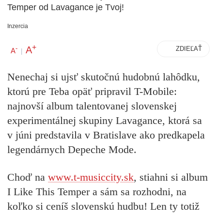
Temper od Lavagance je Tvoj!
Inzercia
+
A
-
ZDIEĽAŤ
A
|
Nenechaj si ujsť skutočnú hudobnú lahôdku,
ktorú pre Teba opäť pripravil T-Mobile:
najnovší album talentovanej slovenskej
experimentálnej skupiny
Lavagance
, ktorá sa
v júni predstavila v Bratislave ako predkapela
legendárnych Depeche Mode.
Choď na
www.t-musiccity.sk
, stiahni si album
I Like This Temper a
sám sa rozhodni, na
koľko si ceníš slovenskú hudbu
! Len ty totiž