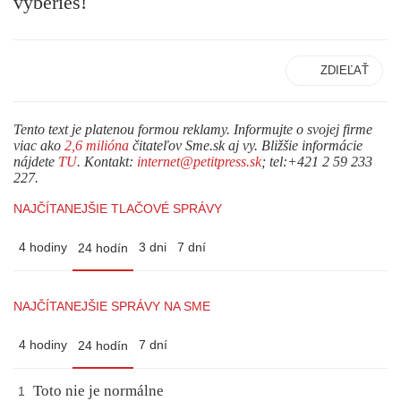
vyberieš!
ZDIEĽAŤ
Tento text je platenou formou reklamy. Informujte o svojej firme
viac ako
2,6 milióna
čitateľov Sme.sk aj vy. Bližšie informácie
nájdete
TU
. Kontakt:
internet@petitpress.sk
; tel:+421 2 59 233
227.
NAJČÍTANEJŠIE TLAČOVÉ SPRÁVY
4 hodiny
3 dni
7 dní
24 hodín
NAJČÍTANEJŠIE SPRÁVY NA SME
4 hodiny
7 dní
24 hodín
Toto nie je normálne
1