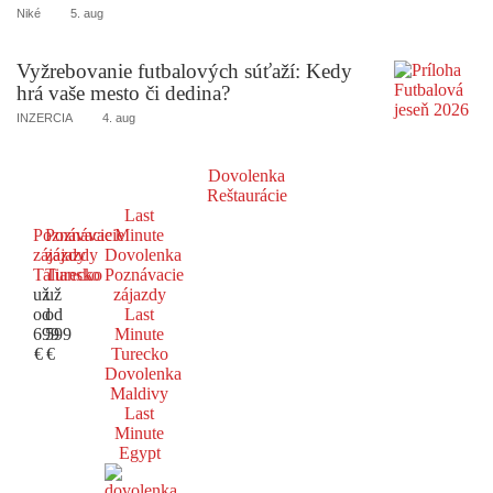
Niké
5. aug
Vyžrebovanie futbalových súťaží: Kedy
hrá vaše mesto či dedina?
INZERCIA
4. aug
Dovolenka
Reštaurácie
Last
Poznávacie
Poznávacie
Minute
zájazdy
zájazdy
Dovolenka
Taliansko
Turecko
Poznávacie
už
už
zájazdy
od
od
Last
699
599
Minute
€
€
Turecko
Dovolenka
Maldivy
Last
Minute
Egypt