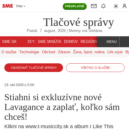
Viac
PREDPLATNÉ
Tlačové správy
Piatok, 7. august, 2026
| Meniny má
Štefánia
℃
SME.SK
SME MINÚTA
DOMOV
REGIÓNY
INDEX
SVET
33
MENU
O službe
Technológie
Obchod
Zdravie
Žena, šport, rodina
Life style
B
OBJEDNAŤ TLAČOVÉ SPRÁVY
VŠETKO O SLUŽBE
19. okt 2009 o 0:00
Stiahni si exkluzívne nové
Lavagance a zaplať, koľko sám
chceš!
Klikni na www.t-musiccity.sk a album I Like This