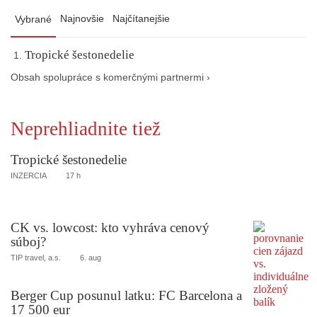
Najnovšie
Najčítanejšie
Vybrané
Tropické šestonedelie
Obsah spolupráce s komerčnými partnermi ›
Neprehliadnite tiež
Tropické šestonedelie
INZERCIA
17 h
CK vs. lowcost: kto vyhráva cenový
súboj?
TIP travel, a.s.
6. aug
Berger Cup posunul latku: FC Barcelona a
17 500 eur