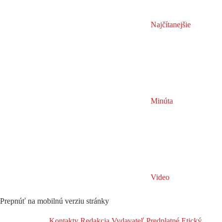
Najčítanejšie
Minúta
Video
Prepnúť na mobilnú verziu stránky
Kontakty
Redakcia
Vydavateľ
Predplatné
Etický