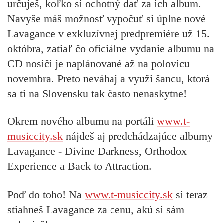
určuješ, koľko si ochotný dať za ich album.
Navyše máš možnosť vypočuť si úplne nové
Lavagance
v exkluzívnej predpremiére
už 15.
októbra, zatiaľ čo oficiálne vydanie albumu na
CD nosiči je naplánované až na polovicu
novembra. Preto neváhaj a využi šancu, ktorá
sa ti na Slovensku tak často nenaskytne!
Okrem nového albumu na portáli
www.t-
musiccity.sk
nájdeš aj predchádzajúce albumy
Lavagance - Divine Darkness, Orthodox
Experience a Back to Attraction.
Poď do toho! Na
www.t-musiccity.sk
si teraz
stiahneš Lavagance za cenu, akú si sám