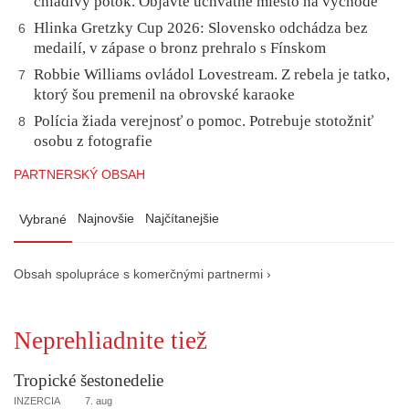
chladivý potok. Objavte úchvatné miesto na východe
Hlinka Gretzky Cup 2026: Slovensko odchádza bez
6
medailí, v zápase o bronz prehralo s Fínskom
Robbie Williams ovládol Lovestream. Z rebela je tatko,
7
ktorý šou premenil na obrovské karaoke
Polícia žiada verejnosť o pomoc. Potrebuje stotožniť
8
osobu z fotografie
PARTNERSKÝ OBSAH
Najnovšie
Najčítanejšie
Vybrané
Obsah spolupráce s komerčnými partnermi ›
Neprehliadnite tiež
Tropické šestonedelie
INZERCIA
7. aug