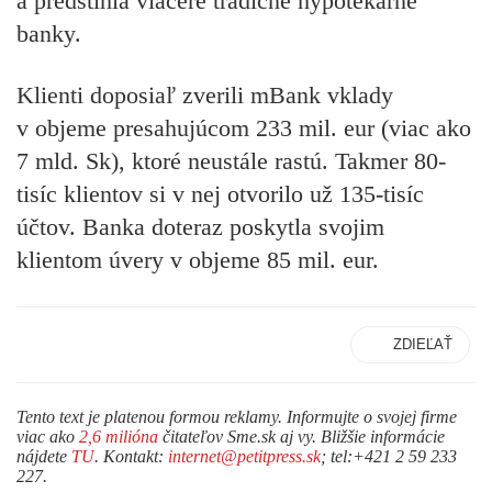
a predstihla viaceré tradičné hypotekárne
banky.
Klienti doposiaľ zverili mBank vklady
v objeme presahujúcom 233 mil. eur (viac ako
7 mld. Sk), ktoré neustále rastú. Takmer 80-
tisíc klientov si v nej otvorilo už 135-tisíc
účtov. Banka doteraz poskytla svojim
klientom úvery v objeme 85 mil. eur.
ZDIEĽAŤ
Tento text je platenou formou reklamy. Informujte o svojej firme
viac ako
2,6 milióna
čitateľov Sme.sk aj vy. Bližšie informácie
nájdete
TU
. Kontakt:
internet@petitpress.sk
; tel:+421 2 59 233
227.