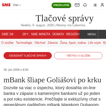
Viac
PREDPLATNÉ
Tlačové správy
Nedeľa, 9. august, 2026
| Meniny má
Ľubomíra
℃
SME.SK
SME MINÚTA
DOMOV
REGIÓNY
INDEX
SVET
28
MENU
O službe
Technológie
Obchod
Zdravie
Žena, šport, rodina
Life style
B
OBJEDNAŤ TLAČOVÉ SPRÁVY
VŠETKO O SLUŽBE
30. jún 2009 o 8:00
mBank šliape Goliášovi po krku
Dozvite sa viac o úspechu, ktorý dosiahla on-line
banka v zápase s kamennými bankami už po jeden
a pol roku existencie. Prečítajte si exkluzívny chat s
generálnym riaditeľom mBank Marekom Dubanom,