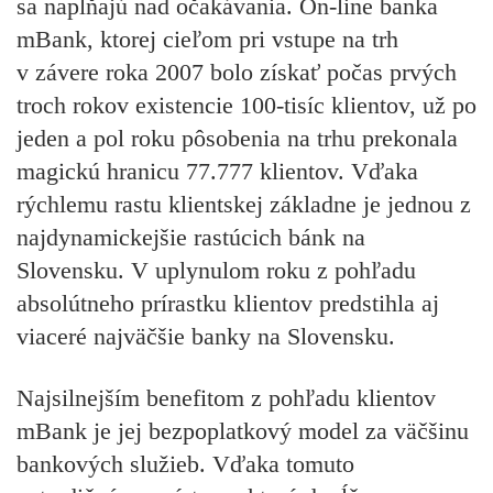
sa napĺňajú nad očakávania. On-line banka
mBank, ktorej cieľom pri vstupe na trh
v závere roka 2007 bolo získať počas prvých
troch rokov existencie 100-tisíc klientov, už po
jeden a pol roku pôsobenia na trhu prekonala
magickú hranicu 77.777 klientov. Vďaka
rýchlemu rastu klientskej základne je jednou z
najdynamickejšie rastúcich bánk na
Slovensku. V uplynulom roku z pohľadu
absolútneho prírastku klientov predstihla aj
viaceré najväčšie banky na Slovensku.
Najsilnejším benefitom z pohľadu klientov
mBank je jej bezpoplatkový model za väčšinu
bankových služieb. Vďaka tomuto