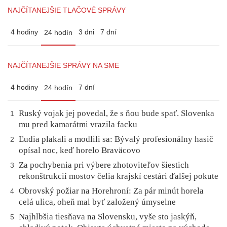
NAJČÍTANEJŠIE TLAČOVÉ SPRÁVY
4 hodiny
3 dni
7 dní
24 hodín
NAJČÍTANEJŠIE SPRÁVY NA SME
4 hodiny
7 dní
24 hodín
Ruský vojak jej povedal, že s ňou bude spať. Slovenka
1
mu pred kamarátmi vrazila facku
Ľudia plakali a modlili sa: Bývalý profesionálny hasič
2
opísal noc, keď horelo Braväcovo
Za pochybenia pri výbere zhotoviteľov šiestich
3
rekonštrukcií mostov čelia krajskí cestári ďalšej pokute
Obrovský požiar na Horehroní: Za pár minút horela
4
celá ulica, oheň mal byť založený úmyselne
Najhlbšia tiesňava na Slovensku, vyše sto jaskýň,
5