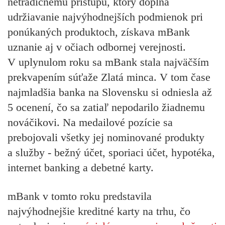
netradičnému prístupu, ktorý dopĺňa
udržiavanie najvýhodnejších podmienok pri
ponúkaných produktoch, získava mBank
uznanie aj v očiach odbornej verejnosti.
V uplynulom roku sa mBank stala najväčším
prekvapením súťaže Zlatá minca. V tom čase
n
ajmladšia banka na Slovensku si odniesla až
5 ocenení, čo sa zatiaľ nepodarilo žiadnemu
nováčikovi. Na medailové pozície sa
prebojovali všetky jej nominované produkty
a služby - bežný účet, sporiaci účet, hypotéka,
internet banking a debetné karty.
mBank v tomto roku predstavila
najvýhodnejšie kreditné karty na trhu, čo