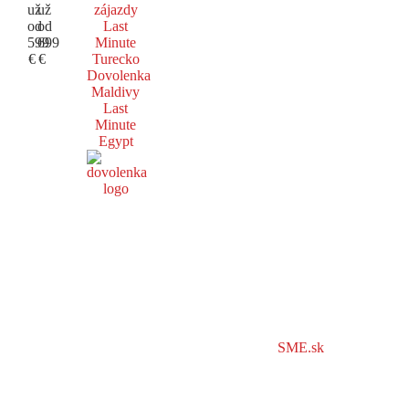
už
už
zájazdy
od
od
Last
599
699
Minute
€
€
Turecko
Dovolenka
Maldivy
Last
Minute
Egypt
SME.sk