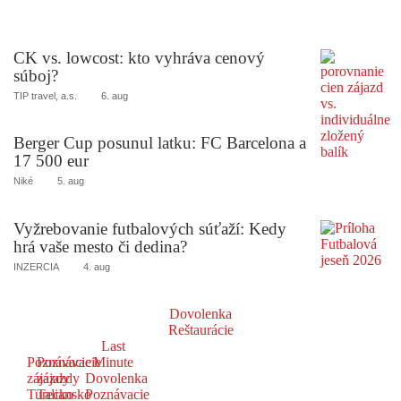
CK vs. lowcost: kto vyhráva cenový
súboj?
TIP travel, a.s.
6. aug
Berger Cup posunul latku: FC Barcelona a
17 500 eur
Niké
5. aug
Vyžrebovanie futbalových súťaží: Kedy
hrá vaše mesto či dedina?
INZERCIA
4. aug
Dovolenka
Reštaurácie
Last
Poznávacie
Poznávacie
Minute
zájazdy
zájazdy
Dovolenka
Turecko
Taliansko
Poznávacie