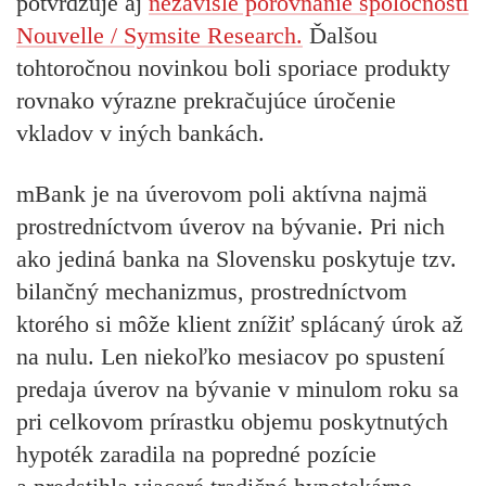
potvrdzuje aj
nezávislé porovnanie spoločnosti
Nouvelle / Symsite Research.
Ďalšou
tohtoročnou novinkou boli sporiace produkty
rovnako výrazne prekračujúce úročenie
vkladov v iných bankách.
mBank je na úverovom poli aktívna najmä
prostredníctvom úverov na bývanie. Pri nich
ako jediná banka na Slovensku poskytuje tzv.
bilančný mechanizmus, prostredníctvom
ktorého si môže klient znížiť splácaný úrok až
na nulu. Len niekoľko mesiacov po spustení
predaja úverov na bývanie v minulom roku sa
pri celkovom prírastku objemu poskytnutých
hypoték zaradila na popredné pozície