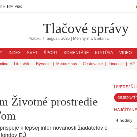
ník
Hry
Viac
Tlačové správy
Piatok, 7. august, 2026
| Meniny má
Štefánia
Y
INDEX
SVET
ŠPORT
KOMENTÁRE
KULTÚRA
VIDEO
odina
Life style
Bývanie
Motorizmus
Cestovanie
Financie
MY 
UVEREJŇU
m Životné prostredie
OBJEDNAŤ 
NAJČÍTANE
eľom
4 hodiny
prispeje k lepšej informovanosti žiadateľov o
z fondov EÚ