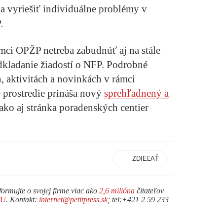
a vyriešiť individuálne problémy v
.
ámci OPŽP netreba zabudnúť aj na stále
dkladanie žiadostí o NFP. Podrobné
, aktivitách a novinkách v rámci
prostredie prináša
nový
sprehľadnený a
ako aj stránka poradenských centier
ZDIEĽAŤ
formujte o svojej firme viac ako
2,6 milióna
čitateľov
TU
. Kontakt:
internet@petitpress.sk
; tel:+421 2 59 233