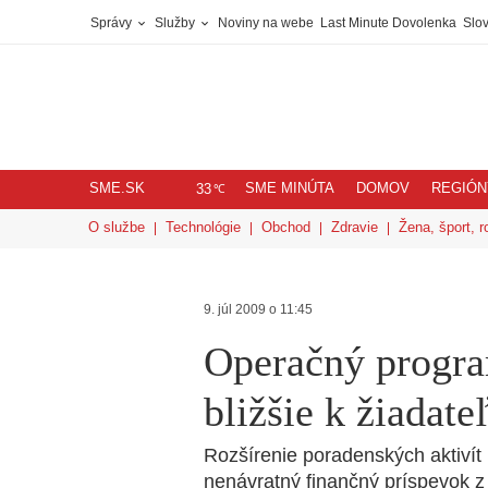
Správy
Služby
Noviny na webe
Last Minute Dovolenka
Slov
SME.SK
SME MINÚTA
DOMOV
REGIÓN
℃
33
O službe
Technológie
Obchod
Zdravie
Žena, šport, r
9. júl 2009 o 11:45
Operačný progra
bližšie k žiadat
Rozšírenie poradenských aktivít 
nenávratný finančný príspevok 