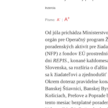
Inzercia
+
A
-
A
Písmo:
|
Od júla prichádza Ministerstvo
orgán pre
Operačný program Ž
poradenských aktivít pre žiad
(NFP) z fondov EÚ prostredn
dni
REPIS.
, konané každomesa
Slovenska, sa rozšíria o ďalšiu
sa k žiadateľovi a zjednodušiť
Okrem doteraz pravidelne kona
Banskej Štiavnici, Banskej Bys
Košiciach, Prešove a Poprade 
tento mesiac bezplatné porad