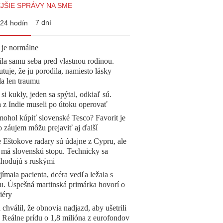
JŠIE SPRÁVY NA SME
7 dní
24 hodín
 je normálne
la samu seba pred vlastnou rodinou.
tuje, že ju porodila, namiesto lásky
la len traumu
 si kukly, jeden sa spýtal, odkiaľ sú.
a z Indie museli po útoku operovať
mohol kúpiť slovenské Tesco? Favorit je
o záujem môžu prejaviť aj ďalší
 Eštokove radary sú údajne z Cypru, ale
 má slovenskú stopu. Technicky sa
zhodujú s ruskými
ímala pacienta, dcéra vedľa ležala s
u. Úspešná martinská primárka hovorí o
iéry
 chválil, že obnovia nadjazd, aby ušetrili
e. Reálne prídu o 1,8 milióna z eurofondov