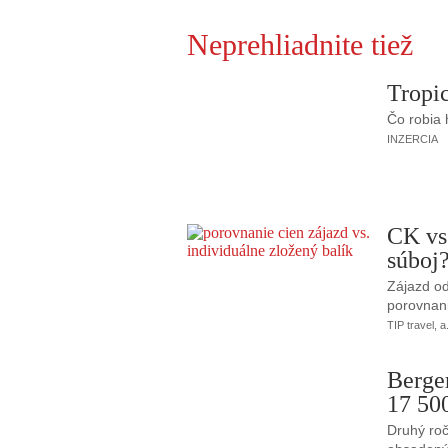
Neprehliadnite tiež
Tropic
Čo robia
INZERCIA
CK vs
súboj
Zájazd od
porovnani
TIP travel, a
Berge
17 50
Druhý roč