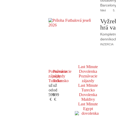
obsadený 
Barcelony
Niké
5.
Vyžre
hrá va
Kompletný
denníkoc
INZERCIA
Last Minute
Poznávacie
Poznávacie
Dovolenka
zájazdy
zájazdy
Poznávacie
Turecko
Taliansko
zájazdy
už
už
Last Minute
od
od
Turecko
599
699
Dovolenka
€
€
Maldivy
Last Minute
Egypt