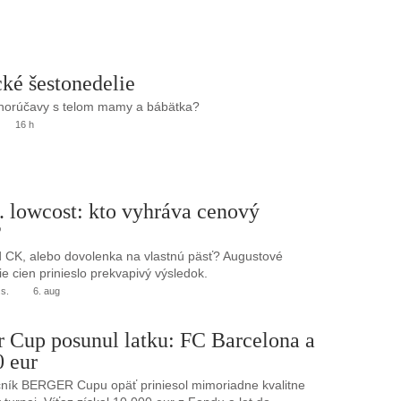
ké šestonedelie
 horúčavy s telom mamy a bábätka?
16 h
. lowcost: kto vyhráva cenový
?
 CK, alebo dovolenka na vlastnú päsť? Augustové
e cien prinieslo prekvapivý výsledok.
.s.
6. aug
r Cup posunul latku: FC Barcelona a
0 eur
ník BERGER Cupu opäť priniesol mimoriadne kvalitne