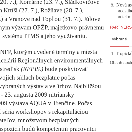
0. 7.), Komárne (23. 7.), Sládkovičove
Nová asf
8
.
 Krtíši (27. 7.), Rožňave (28. 7.),
predstih
pretekm
7.) a Vranove nad Topľou (31. 7.). Júlové
álnym výzvam OPŽP, majetkovo-právnemu
PARTNERS
u systému ITMS a jeho využívaniu.
Vybrané
 NFP, ktorým uvedené termíny a miesta
Tropické
ncelárií Regionálnych environmentálnych
Obsah spol
stredísk
(REPIS.)
bude poskytovať
vojich sídlach bezplatne počas
vybraných výstav a veľtrhov. Najbližšou
 - 23. augusta
2009 nitriansky
2009
výstava AQUA v Trenčíne
. Počas
í séria workshopov s rekapituláciou
dateľov, množstvom bezplatných
ispozícii budú kompetentní pracovníci