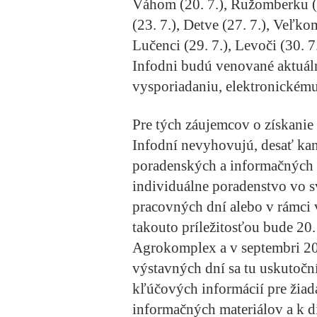
Váhom (20. 7.), Ružomberku (2
(23. 7.), Detve (27. 7.), Veľkom
Lučenci (29. 7.), Levoči (30. 
Infodni budú venované aktu
vysporiadaniu, elektronickém
Pre tých záujemcov o získanie
Infodní nevyhovujú, desať ka
poradenských a informačných 
individuálne poradenstvo vo s
pracovných dní alebo v rámci 
takouto príležitosťou bude
20.
Agrokomplex
a v septembri 
výstavných dní sa tu uskutočn
kľúčových informácií pre žia
informačných materiálov a k d