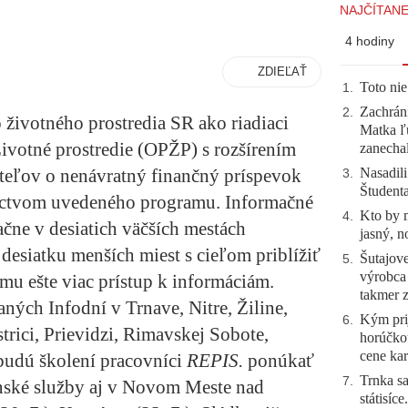
NAJČÍTANE
4 hodiny
ZDIEĽAŤ
Toto nie
1
.
Zachráni
2
.
 životného prostredia SR ako riadiaci
Matka ľu
ivotné prostredie (OPŽP)
s rozšírením
zanecha
Nasadili
ateľov o nenávratný finančný príspevok
3
.
Študent
íctvom uvedeného programu.
Informačné
Kto by 
4
.
čne v desiatich väčších mestách
jasný, n
 desiatku menších miest s cieľom priblížiť
Šutajove
5
.
výrobca
 mu ešte viac prístup k informáciám.
takmer 
ných Infodní v Trnave, Nitre, Žiline,
Kým prij
6
.
trici, Prievidzi, Rimavskej Sobote,
horúčko
cene kar
budú školení pracovníci
REPIS.
ponúkať
Trnka sa
7
.
enské služby aj v Novom Meste nad
státisíc