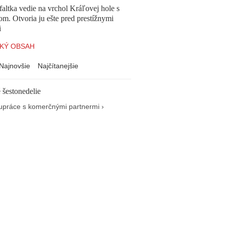
altka vedie na vrchol Kráľovej hole s
om. Otvoria ju ešte pred prestížnymi
i
KÝ OBSAH
Najnovšie
Najčítanejšie
 šestonedelie
upráce s komerčnými partnermi ›