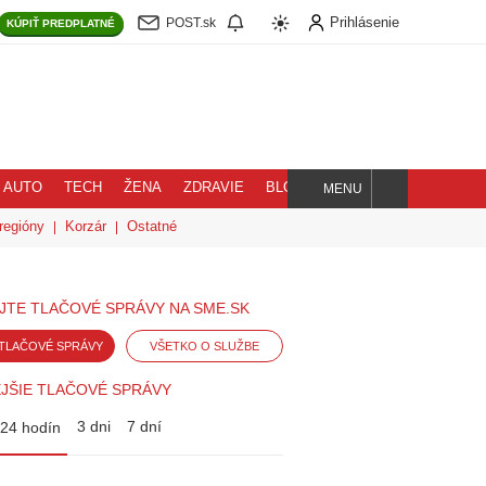
Prihlásenie
POST.sk
KÚPIŤ
PREDPLATNÉ
AUTO
TECH
ŽENA
ZDRAVIE
BLOG
MENU
Hľadaj
regióny
Korzár
Ostatné
JTE TLAČOVÉ SPRÁVY NA SME.SK
TLAČOVÉ SPRÁVY
VŠETKO O SLUŽBE
JŠIE TLAČOVÉ SPRÁVY
3 dni
7 dní
24 hodín