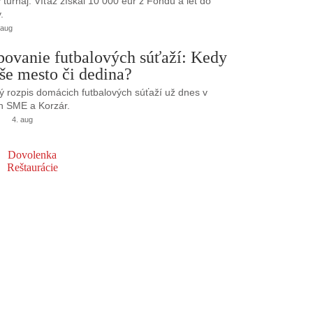
turnaj. Víťaz získal 10 000 eur z Fondu a let do
.
 aug
bovanie futbalových súťaží: Kedy
še mesto či dedina?
 rozpis domácich futbalových súťaží už dnes v
h SME a Korzár.
4. aug
Dovolenka
Reštaurácie