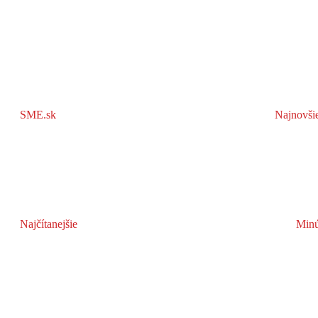
SME.sk
Najnovši
Najčítanejšie
Minú