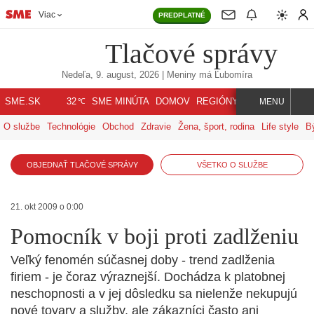
Viac
PREDPLATNÉ
Tlačové správy
Nedeľa, 9. august, 2026
| Meniny má
Ľubomíra
℃
SME.SK
SME MINÚTA
DOMOV
REGIÓNY
INDEX
SVET
32
MENU
O službe
Technológie
Obchod
Zdravie
Žena, šport, rodina
Life style
B
OBJEDNAŤ TLAČOVÉ SPRÁVY
VŠETKO O SLUŽBE
21. okt 2009 o 0:00
Pomocník v boji proti zadlženiu
Veľký fenomén súčasnej doby - trend zadlženia
firiem - je čoraz výraznejší. Dochádza k platobnej
neschopnosti a v jej dôsledku sa nielenže nekupujú
nové tovary a služby, ale zákazníci často ani