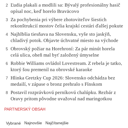
Ľudia plakali a modlili sa: Bývalý profesionálny hasič
2
opísal noc, keď horelo Braväcovo
Za pochybenia pri výbere zhotoviteľov šiestich
3
rekonštrukcií mostov čelia krajskí cestári ďalšej pokute
Najhlbšia tiesňava na Slovensku, vyše sto jaskýň,
4
chladivý potok. Objavte úchvatné miesto na východe
Obrovský požiar na Horehroní: Za pár minút horela
5
celá ulica, oheň mal byť založený úmyselne
Robbie Williams ovládol Lovestream. Z rebela je tatko,
6
ktorý šou premenil na obrovské karaoke
Hlinka Gretzky Cup 2026: Slovensko odchádza bez
7
medailí, v zápase o bronz prehralo s Fínskom
Postavil rozprávkovú perníkovú chalúpku. Rezbár z
8
Oravy pritom pôvodne uvažoval nad maringotkou
PARTNERSKÝ OBSAH
Najnovšie
Najčítanejšie
Vybrané