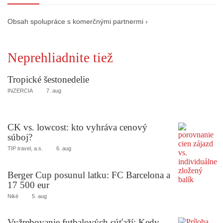
Obsah spolupráce s komerčnými partnermi ›
Neprehliadnite tiež
Tropické šestonedelie
INZERCIA
7. aug
CK vs. lowcost: kto vyhráva cenový
súboj?
TIP travel, a.s.
6. aug
Berger Cup posunul latku: FC Barcelona a
17 500 eur
Niké
5. aug
Vyžrebovanie futbalových súťaží: Kedy