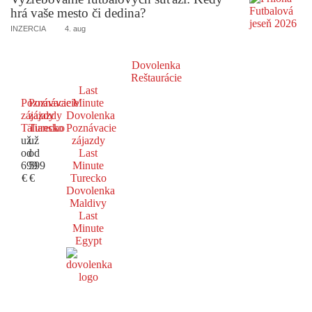
hrá vaše mesto či dedina?
INZERCIA
4. aug
Dovolenka
Reštaurácie
Last
Poznávacie
Poznávacie
Minute
zájazdy
zájazdy
Dovolenka
Taliansko
Turecko
Poznávacie
už
už
zájazdy
od
od
Last
699
599
Minute
€
€
Turecko
Dovolenka
Maldivy
Last
Minute
Egypt