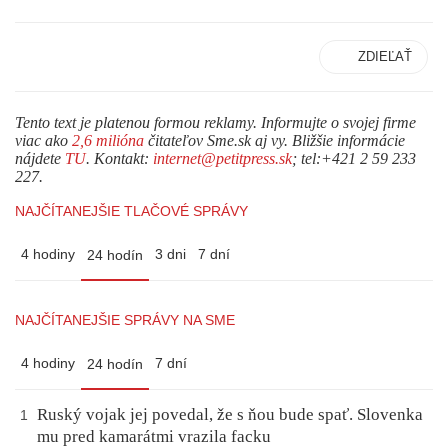
ZDIEĽAŤ
Tento text je platenou formou reklamy. Informujte o svojej firme
viac ako
2,6 milióna
čitateľov Sme.sk aj vy. Bližšie informácie
nájdete
TU
. Kontakt:
internet@petitpress.sk
; tel:+421 2 59 233
227.
NAJČÍTANEJŠIE TLAČOVÉ SPRÁVY
4 hodiny
3 dni
7 dní
24 hodín
NAJČÍTANEJŠIE SPRÁVY NA SME
4 hodiny
7 dní
24 hodín
Ruský vojak jej povedal, že s ňou bude spať. Slovenka
1
mu pred kamarátmi vrazila facku