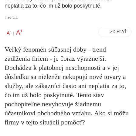
neplatia za to, čo im už bolo poskytnuté.
Inzercia
+
A
-
ZDIEĽAŤ
A
|
Veľký fenomén súčasnej doby - trend
zadlženia firiem - je čoraz výraznejší.
Dochádza k platobnej neschopnosti a v jej
dôsledku sa nielenže nekupujú nové tovary a
služby, ale zákazníci často ani neplatia za to,
čo im už bolo poskytnuté. Tento stav
pochopiteľne nevyhovuje žiadnemu
účastníkovi obchodného vzťahu. Ako si môžu
firmy v tejto situácii pomôcť?