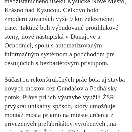
medzistaničného úseku Kysucké Nové Mesto,
Krásno nad Kysucou. Celkovo bolo
zmodernizovaných vyše 9 km železničnej
trate. Taktiež boli vybudované protihlukové
steny, nové nástupiská v Dunajove a
Ochodnici, spolu s automatizovaným
informačným systémom a podchodom pre
cestujúcich s bezbariérovým prístupom.
Súčasťou rekonštrukčných prác bola aj stavba
nových mostov cez Gundášov a Podhájsky
potok. Práve pri ich výstavbe využili ŽSR
prvýkrát unikátny spôsob, ktorý umožňuje
montáž mosta priamo na mieste určenia z
privezených prefabrikátov vyrobených „na