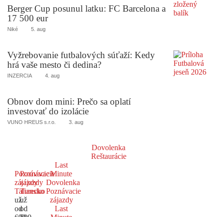
Berger Cup posunul latku: FC Barcelona a
17 500 eur
Niké
5. aug
Vyžrebovanie futbalových súťaží: Kedy
hrá vaše mesto či dedina?
INZERCIA
4. aug
Obnov dom mini: Prečo sa oplatí
investovať do izolácie
VUNO HREUS s.r.o.
3. aug
Dovolenka
Reštaurácie
Last
Poznávacie
Poznávacie
Minute
zájazdy
zájazdy
Dovolenka
Taliansko
Turecko
Poznávacie
už
už
zájazdy
od
od
Last