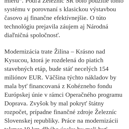
mieru“. Podľa Železníc SR bolo použitie tohto
systému v porovnaní s klasickou výstavbou
časovo aj finančne efektívnejšie. O túto
technológiu prejavila záujem aj Národná
diaľničná spoločnosť.
Modernizácia trate Žilina – Krásno nad
Kysucou, ktorá je rozdelená do piatich
stavebných etáp, bude stáť necelých 154
miliónov EUR. Väčšina týchto nákladov by
mala byť financovaná z Kohézneho fondu
Európskej únie v rámci Operačného programu
Doprava. Zvyšok by mal pokryť štátny
rozpočet, prípadne finančné zdroje Železníc
Slovenskej republiky. Práce na modernizácii