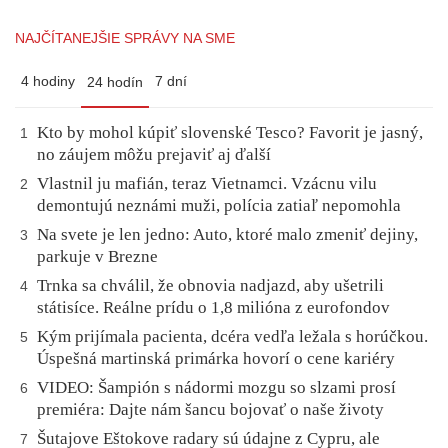
NAJČÍTANEJŠIE SPRÁVY NA SME
4 hodiny
7 dní
24 hodín
Kto by mohol kúpiť slovenské Tesco? Favorit je jasný,
1
no záujem môžu prejaviť aj ďalší
Vlastnil ju mafián, teraz Vietnamci. Vzácnu vilu
2
demontujú neznámi muži, polícia zatiaľ nepomohla
Na svete je len jedno: Auto, ktoré malo zmeniť dejiny,
3
parkuje v Brezne
Trnka sa chválil, že obnovia nadjazd, aby ušetrili
4
státisíce. Reálne prídu o 1,8 milióna z eurofondov
Kým prijímala pacienta, dcéra vedľa ležala s horúčkou.
5
Úspešná martinská primárka hovorí o cene kariéry
VIDEO: Šampión s nádormi mozgu so slzami prosí
6
premiéra: Dajte nám šancu bojovať o naše životy
Šutajove Eštokove radary sú údajne z Cypru, ale
7