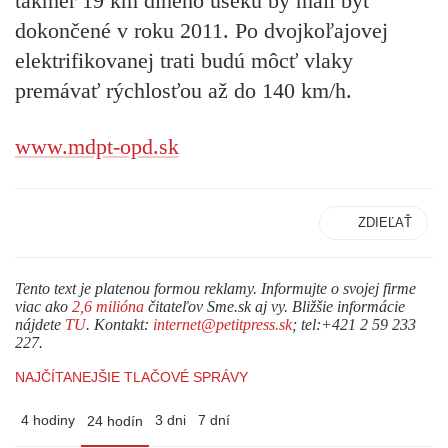
takmer 19 km dlhého úseku by mali byť
dokončené v roku 2011. Po dvojkoľajovej
elektrifikovanej trati budú môcť vlaky
premávať rýchlosťou až do 140 km/h.
www.mdpt-opd.sk
ZDIEĽAŤ
Tento text je platenou formou reklamy. Informujte o svojej firme
viac ako
2,6 milióna
čitateľov Sme.sk aj vy. Bližšie informácie
nájdete
TU
. Kontakt:
internet@petitpress.sk
; tel:+421 2 59 233
227.
NAJČÍTANEJŠIE TLAČOVÉ SPRÁVY
4 hodiny
3 dni
7 dní
24 hodín