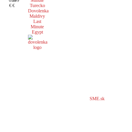
699
599
Minute
€
€
Turecko
Dovolenka
Maldivy
Last
Minute
Egypt
SME.sk