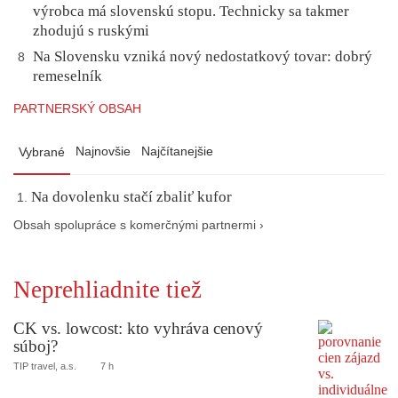
výrobca má slovenskú stopu. Technicky sa takmer
zhodujú s ruskými
Na Slovensku vzniká nový nedostatkový tovar: dobrý
8
remeselník
PARTNERSKÝ OBSAH
Najnovšie
Najčítanejšie
Vybrané
Na dovolenku stačí zbaliť kufor
Obsah spolupráce s komerčnými partnermi ›
Neprehliadnite tiež
CK vs. lowcost: kto vyhráva cenový
súboj?
TIP travel, a.s.
7 h