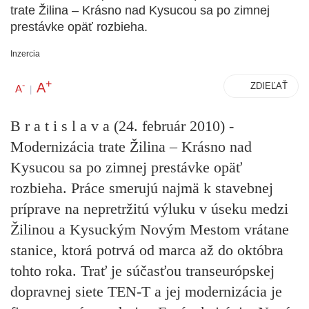
trate Žilina – Krásno nad Kysucou sa po zimnej
prestávke opäť rozbieha.
Inzercia
+
A
-
ZDIEĽAŤ
A
|
B r a t i s l a v a (24. február 2010)
-
Modernizácia trate Žilina – Krásno nad
Kysucou sa po zimnej prestávke opäť
rozbieha. Práce smerujú najmä k stavebnej
príprave na nepretržitú výluku v úseku medzi
Žilinou a Kysuckým Novým Mestom vrátane
stanice, ktorá potrvá od marca až do októbra
tohto roka. Trať je súčasťou transeurópskej
dopravnej siete TEN-T a jej modernizácia je