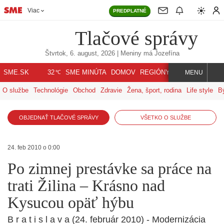
Viac
PREDPLATNÉ
Tlačové správy
Štvrtok, 6. august, 2026
| Meniny má
Jozefína
℃
SME.SK
SME MINÚTA
DOMOV
REGIÓNY
INDEX
SVET
32
MENU
O službe
Technológie
Obchod
Zdravie
Žena, šport, rodina
Life style
B
OBJEDNAŤ TLAČOVÉ SPRÁVY
VŠETKO O SLUŽBE
24. feb 2010 o 0:00
Po zimnej prestávke sa práce na
trati Žilina – Krásno nad
Kysucou opäť hýbu
B r a t i s l a v a (24. február 2010) - Modernizácia