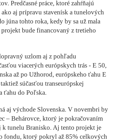
tov. Predčasné práce, ktoré zahŕňajú
 ako aj prípravu stavenísk a tunelových
do júna tohto roka, kedy by sa už mala
 projekt bude financovaný z tretieho
dopravný uzlom aj z pohľadu
časťou viacerých európskych trás - E 50,
nska až po Užhorod, európskeho ťahu E
a taktiež súčasťou transeurópskej
a ťahu do Poľska.
ná aj východe Slovenska. V novembri by
ec – Behárovce, ktorý je pokračovaním
 k tunelu Branisko. Aj tento projekt je
 fondu, ktorý pokryl až 85% celkových