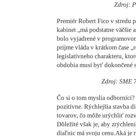
Zdroj: 
Premiér Robert Fico v stredu p
kabinet „má podstatne väčšie a
bolo vyjadrené v programovom 
prijme vláda v krátkom čase 
legislatívneho charakteru, kto
obdobia musí byť dokončené s
Zdroj: SME 
Čo si o tom myslia odborníci?
pozitívne. Rýchlejšia stavba di
tovarov, čo môže urýchliť roz
Dôležité však je, aby zrýchlen
diaľnic má svoju cenu.
Aká je r