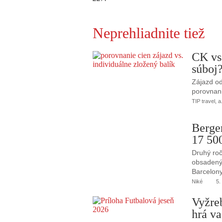
Neprehliadnite tiež
CK vs
súboj
Zájazd od
porovnani
TIP travel, a
Berge
17 50
Druhý roč
obsadený 
Barcelony
Niké
5.
Vyžre
hrá va