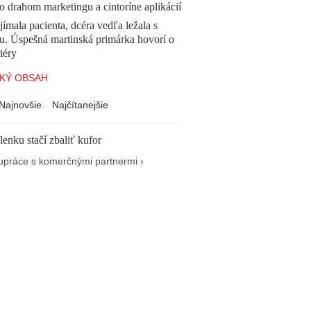
o drahom marketingu a cintoríne aplikácií
ímala pacienta, dcéra vedľa ležala s
u. Úspešná martinská primárka hovorí o
iéry
KÝ OBSAH
Najnovšie
Najčítanejšie
enku stačí zbaliť kufor
upráce s komerčnými partnermi ›