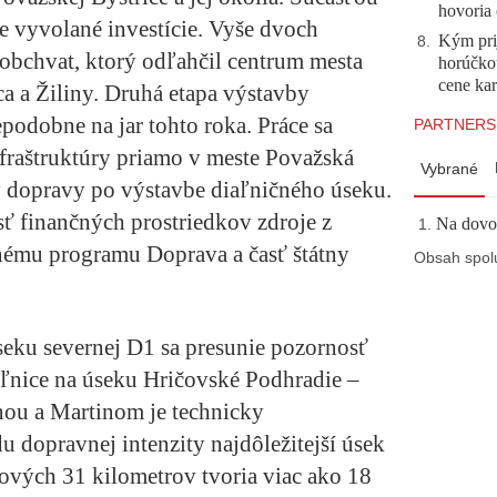
hovoria 
ie vyvolané investície. Vyše dvoch
Kým prij
8
.
obchvat, ktorý odľahčil centrum mesta
horúčko
cene kar
a a Žiliny. Druhá etapa výstavby
podobne na jar tohto roka. Práce sa
PARTNERS
nfraštruktúry priamo v meste Považská
Vybrané
y dopravy po výstavbe diaľničného úseku.
sť finančných prostriedkov zdroje z
Na dovol
ému programu Doprava a časť štátny
Obsah spol
eku severnej D1 sa presunie pozornosť
ľnice na úseku Hričovské Podhradie –
nou a Martinom je technicky
 dopravnej intenzity najdôležitejší úsek
kových 31 kilometrov tvoria viac ako 18