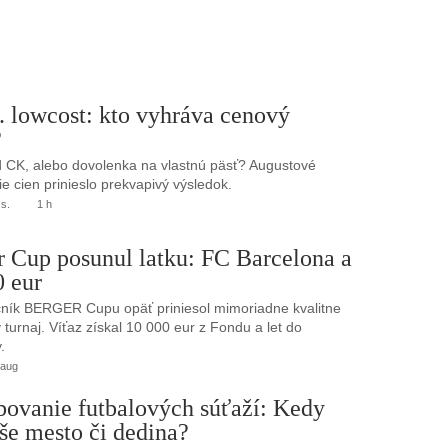
. lowcost: kto vyhráva cenový
?
 CK, alebo dovolenka na vlastnú päsť? Augustové
e cien prinieslo prekvapivý výsledok.
.s.
1 h
r Cup posunul latku: FC Barcelona a
0 eur
ník BERGER Cupu opäť priniesol mimoriadne kvalitne
turnaj. Víťaz získal 10 000 eur z Fondu a let do
.
 aug
bovanie futbalových súťaží: Kedy
še mesto či dedina?