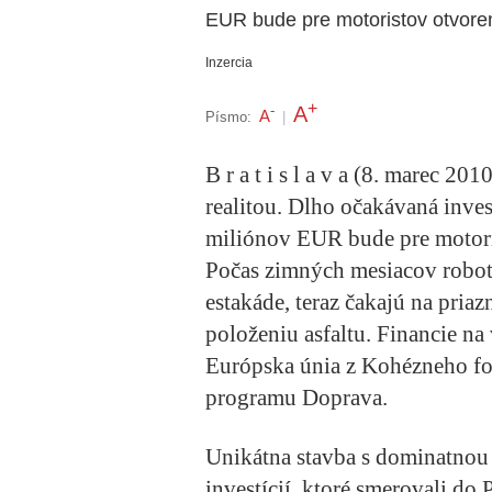
EUR bude pre motoristov otvoren
Inzercia
+
A
-
A
Písmo:
|
B r a t i s l a v a (8. marec 20
realitou. Dlho očakávaná inves
miliónov EUR bude pre motoris
Počas zimných mesiacov robotn
estakáde, teraz čakajú na priaz
položeniu asfaltu. Financie n
Európska únia z Kohézneho f
programu Doprava.
Unikátna stavba s dominatnou 
investícií, ktoré smerovali do 