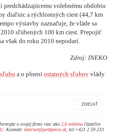
ti predchádzajúcemu volebnému obdobiu
y diaľnic a rýchlostných ciest (44,7 km
Tempo výstavby naznačuje, že vláde sa
 2010 sľúbených 100 km ciest. Prepojiť
 sa však do roku 2010 nepodarí.
Zdroj: INEKO
 sľubu
a o plnení
ostatných sľubov
vlády
ZDIEĽAŤ
formujte o svojej firme viac ako
2,6 milióna
čitateľov
TU
. Kontakt:
internet@petitpress.sk
; tel:+421 2 59 233