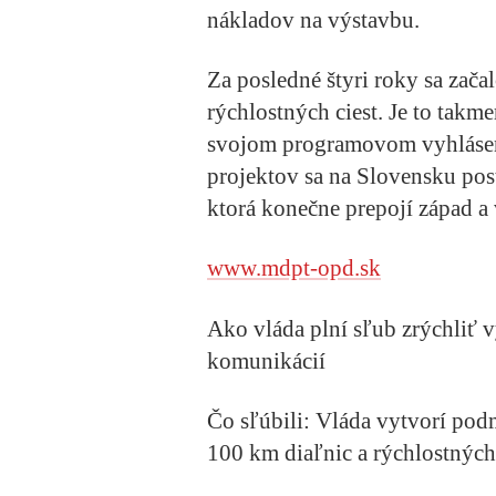
nákladov na výstavbu.
Za posledné štyri roky sa zača
rýchlostných ciest. Je to takm
svojom programovom vyhlásen
projektov sa na Slovensku pos
ktorá konečne prepojí západ a
www.mdpt-opd.sk
Ako vláda plní sľub zrýchliť 
komunikácií
Čo sľúbili:
Vláda vytvorí podm
100 km diaľnic a rýchlostných