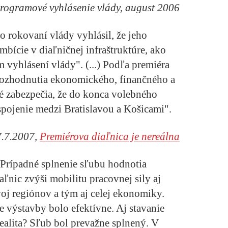
Programové vyhlásenie vlády, august 2006
o rokovaní vlády vyhlásil, že jeho
mbície v diaľničnej infraštruktúre, ako
vyhlásení vlády". (...) Podľa premiéra
„rozhodnutia ekonomického, finančného a
ré zabezpečia, že do konca volebného
pojenie medzi Bratislavou a Košicami".
7.7.2007,
Premiérova diaľnica je nereálna
Prípadné splnenie sľubu hodnotia
aľnic zvýši mobilitu pracovnej sily aj
voj regiónov a tým aj celej ekonomiky.
ie výstavby bolo efektívne. Aj stavanie
ealita?
Sľub bol prevažne splnený. V