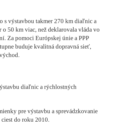
lo s výstavbou takmer 270 km diaľnic a
er o 50 km viac, než deklarovala vláda vo
í. Za pomoci Európskej únie a PPP
tupne buduje kvalitná dopravná sieť,
 východ.
výstavbu diaľnic a rýchlostných
ienky pre výstavbu a sprevádzkovanie
 ciest do roku 2010.