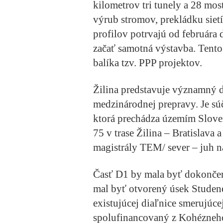
kilometrov tri tunely a 28 mos
výrub stromov, prekládku sietí
profilov potrvajú od februára 
začať samotná výstavba. Tento
balíka tzv. PPP projektov.
Žilina predstavuje významný 
medzinárodnej prepravy. Je sú
ktorá prechádza územím Slove
75 v trase Žilina – Bratislava 
magistrály TEM/ sever – juh n
Časť D1 by mala byť dokonče
mal byť otvorený úsek Studen
existujúcej diaľnice smerujúcej
spolufinancovaný z Kohézneho