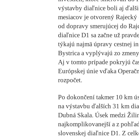
výstavby diaľnice boli aj ďalš
mesiacov je otvorený Rajecký 
od dopravy smerujúcej do Rajc
diaľnice D1 sa začne už pravde
týkajú najmä úpravy cestnej i
Bystrica a vyplývajú zo zmen
Aj v tomto prípade pokryjú ča
Európskej únie vďaka Operačn
rozpočet.
Po dokončení takmer 10 km ús
na výstavbu ďalších 31 km dia
Dubná Skala. Úsek medzi Žili
najkomplikovanejší a z pohľadu
slovenskej diaľnice D1. Z cel