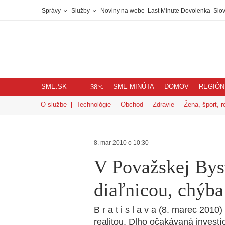
Správy
Služby
Noviny na webe
Last Minute Dovolenka
Slov
SME.SK
SME MINÚTA
DOMOV
REGIÓN
℃
38
O službe
Technológie
Obchod
Zdravie
Žena, šport, r
8. mar 2010 o 10:30
V Považskej Byst
diaľnicou, chýba
B r a t i s l a v a (8. marec 2010
realitou. Dlho očakávaná investí