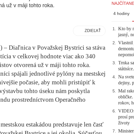
NAJČÍTANE
á už v máji tohto roka.
4 hodiny
Kto by 
1
.
ZDIEĽAŤ
jasný, n
Vlastnil
2
.
10) – Diaľnica v Považskej Bystrici sa stáva
demontuj
nepomo
tícia v celkovej hodnote viac ako 340
Trnka sa
3
.
tov otvorená už v máji tohto roka.
státisíc
íci spájali jednotlivé pylóny na mestskej
Na svete
4
.
nivejšie počasie, aby mohli pristúpiť k
dejiny, 
a výstavbu tohto úseku nám poskytla
Mal rako
5
.
obličke
ondu prostredníctvom Operačného
rokov, h
VIDEO: 
6
.
prosí pr
životy
mestskou estakádou predstavuje len časť
Minister
7
.
Považskej Bystrice a jej okolia. Súčasťou