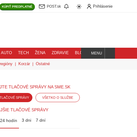
Prihlásenie
POST.sk
KÚPIŤ
PREDPLATNÉ
AUTO
TECH
ŽENA
ZDRAVIE
BLOG
MENU
Hľadaj
regióny
Korzár
Ostatné
JTE TLAČOVÉ SPRÁVY NA SME.SK
TLAČOVÉ SPRÁVY
VŠETKO O SLUŽBE
JŠIE TLAČOVÉ SPRÁVY
3 dni
7 dní
24 hodín