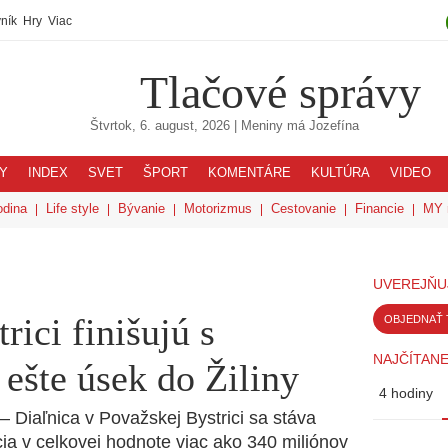
ník
Hry
Viac
Tlačové správy
Štvrtok, 6. august, 2026
| Meniny má
Jozefína
Y
INDEX
SVET
ŠPORT
KOMENTÁRE
KULTÚRA
VIDEO
odina
Life style
Bývanie
Motorizmus
Cestovanie
Financie
MY 
UVEREJŇU
rici finišujú s
OBJEDNAŤ 
NAJČÍTANE
 ešte úsek do Žiliny
4 hodiny
) – Diaľnica v Považskej Bystrici sa stáva
cia v celkovej hodnote viac ako 340 miliónov