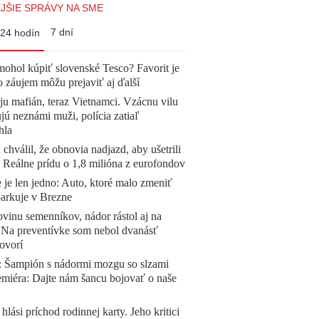
JŠIE SPRÁVY NA SME
7 dní
24 hodín
mohol kúpiť slovenské Tesco? Favorit je
o záujem môžu prejaviť aj ďalší
 ju mafián, teraz Vietnamci. Vzácnu vilu
ú neznámi muži, polícia zatiaľ
hla
 chválil, že obnovia nadjazd, aby ušetrili
e. Reálne prídu o 1,8 milióna z eurofondov
 je len jedno: Auto, ktoré malo zmeniť
parkuje v Brezne
vinu semenníkov, nádor rástol aj na
. Na preventívke som nebol dvanásť
ovorí
Šampión s nádormi mozgu so slzami
emiéra: Dajte nám šancu bojovať o naše
 hlási príchod rodinnej karty. Jeho kritici