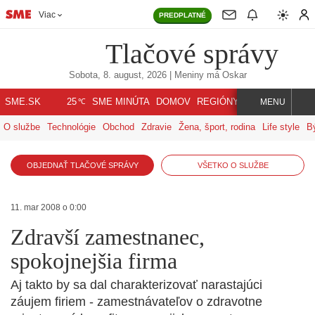
Viac
PREDPLATNÉ
Tlačové správy
Sobota, 8. august, 2026
| Meniny má
Oskar
℃
SME.SK
SME MINÚTA
DOMOV
REGIÓNY
INDEX
SVET
25
MENU
O službe
Technológie
Obchod
Zdravie
Žena, šport, rodina
Life style
B
OBJEDNAŤ TLAČOVÉ SPRÁVY
VŠETKO O SLUŽBE
11. mar 2008 o 0:00
Zdravší zamestnanec,
spokojnejšia firma
Aj takto by sa dal charakterizovať narastajúci
záujem firiem - zamestnávateľov o zdravotne