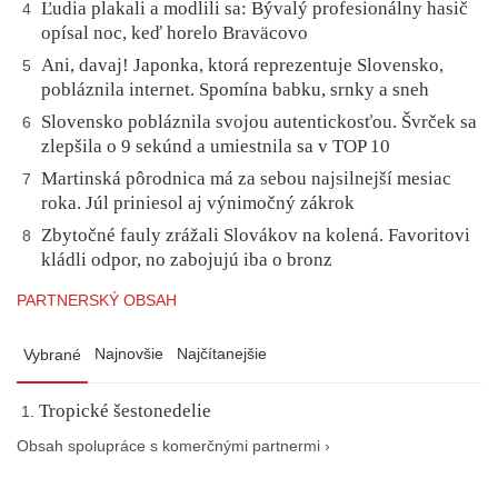
Ľudia plakali a modlili sa: Bývalý profesionálny hasič
4
opísal noc, keď horelo Braväcovo
Ani, davaj! Japonka, ktorá reprezentuje Slovensko,
5
pobláznila internet. Spomína babku, srnky a sneh
Slovensko pobláznila svojou autentickosťou. Švrček sa
6
zlepšila o 9 sekúnd a umiestnila sa v TOP 10
Martinská pôrodnica má za sebou najsilnejší mesiac
7
roka. Júl priniesol aj výnimočný zákrok
Zbytočné fauly zrážali Slovákov na kolená. Favoritovi
8
kládli odpor, no zabojujú iba o bronz
PARTNERSKÝ OBSAH
Najnovšie
Najčítanejšie
Vybrané
Tropické šestonedelie
Obsah spolupráce s komerčnými partnermi ›