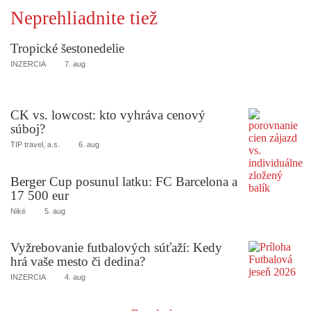
Neprehliadnite tiež
Tropické šestonedelie
INZERCIA
7. aug
CK vs. lowcost: kto vyhráva cenový
súboj?
TIP travel, a.s.
6. aug
Berger Cup posunul latku: FC Barcelona a
17 500 eur
Niké
5. aug
Vyžrebovanie futbalových súťaží: Kedy
hrá vaše mesto či dedina?
INZERCIA
4. aug