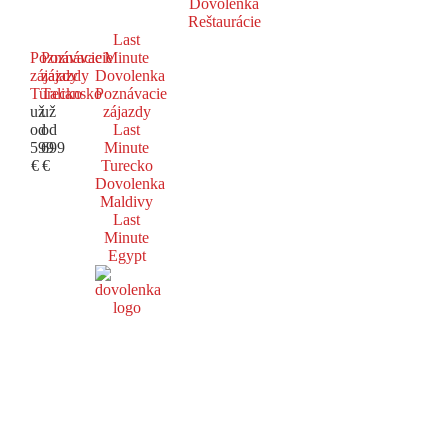
Dovolenka
Reštaurácie
Last
Poznávacie
Poznávacie
Minute
zájazdy
zájazdy
Dovolenka
Turecko
Taliansko
Poznávacie
už
už
zájazdy
od
od
Last
599
699
Minute
€
€
Turecko
Dovolenka
Maldivy
Last
Minute
Egypt