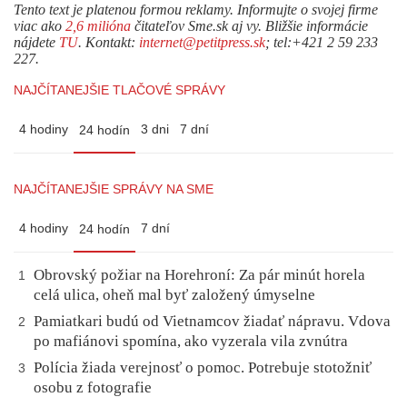
Tento text je platenou formou reklamy. Informujte o svojej firme
viac ako
2,6 milióna
čitateľov Sme.sk aj vy. Bližšie informácie
nájdete
TU
. Kontakt:
internet@petitpress.sk
; tel:+421 2 59 233
227.
NAJČÍTANEJŠIE TLAČOVÉ SPRÁVY
4 hodiny
3 dni
7 dní
24 hodín
NAJČÍTANEJŠIE SPRÁVY NA SME
4 hodiny
7 dní
24 hodín
Obrovský požiar na Horehroní: Za pár minút horela
1
celá ulica, oheň mal byť založený úmyselne
Pamiatkari budú od Vietnamcov žiadať nápravu. Vdova
2
po mafiánovi spomína, ako vyzerala vila zvnútra
Polícia žiada verejnosť o pomoc. Potrebuje stotožniť
3
osobu z fotografie