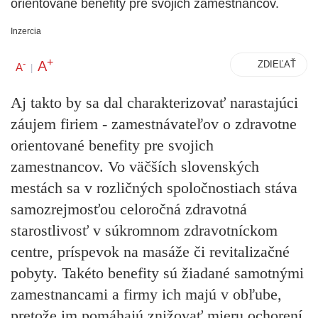
orientované benefity pre svojich zamestnancov.
Inzercia
+
A
-
ZDIEĽAŤ
A
|
Aj takto by sa dal charakterizovať narastajúci
záujem firiem - zamestnávateľov o zdravotne
orientované benefity pre svojich
zamestnancov. Vo väčších slovenských
mestách sa v rozličných spoločnostiach stáva
samozrejmosťou celoročná zdravotná
starostlivosť v súkromnom zdravotníckom
centre, príspevok na masáže či revitalizačné
pobyty. Takéto benefity sú žiadané samotnými
zamestnancami a firmy ich majú v obľube,
pretože im pomáhajú znižovať mieru ochorení