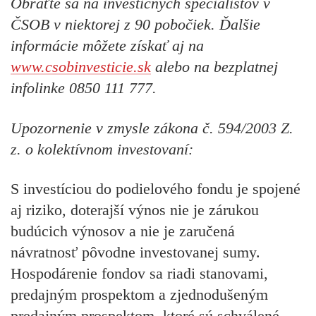
Obráťte sa na investičných špecialistov v
ČSOB v niektorej z 90 pobočiek. Ďalšie
informácie môžete získať aj na
www.csobinvesticie.sk
alebo na bezplatnej
infolinke 0850 111 777.
Upozornenie v zmysle zákona č. 594/2003 Z.
z. o kolektívnom investovaní:
S investíciou do podielového fondu je spojené
aj riziko, doterajší výnos nie je zárukou
budúcich výnosov a nie je zaručená
návratnosť pôvodne investovanej sumy.
Hospodárenie fondov sa riadi stanovami,
predajným prospektom a zjednodušeným
predajným prospektom, ktoré sú schválené