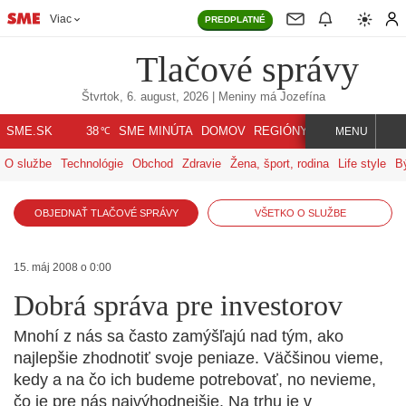
Viac
PREDPLATNÉ
Tlačové správy
Štvrtok, 6. august, 2026
| Meniny má
Jozefína
℃
SME.SK
SME MINÚTA
DOMOV
REGIÓNY
INDEX
SVET
38
MENU
O službe
Technológie
Obchod
Zdravie
Žena, šport, rodina
Life style
B
OBJEDNAŤ TLAČOVÉ SPRÁVY
VŠETKO O SLUŽBE
15. máj 2008 o 0:00
Dobrá správa pre investorov
Mnohí z nás sa často zamýšľajú nad tým, ako
najlepšie zhodnotiť svoje peniaze. Väčšinou vieme,
kedy a na čo ich budeme potrebovať, no nevieme,
čo je pre nás najvýhodnejšie. Na trhu je v