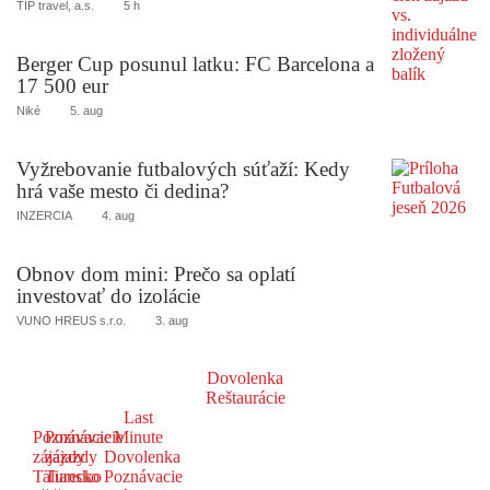
TIP travel, a.s.
5 h
Berger Cup posunul latku: FC Barcelona a
17 500 eur
Niké
5. aug
Vyžrebovanie futbalových súťaží: Kedy
hrá vaše mesto či dedina?
INZERCIA
4. aug
Obnov dom mini: Prečo sa oplatí
investovať do izolácie
VUNO HREUS s.r.o.
3. aug
Dovolenka
Reštaurácie
Last
Poznávacie
Poznávacie
Minute
zájazdy
zájazdy
Dovolenka
Taliansko
Turecko
Poznávacie