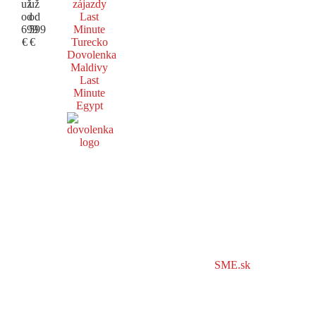
už
už
zájazdy
od
od
Last
699
599
Minute
€
€
Turecko
Dovolenka
Maldivy
Last
Minute
Egypt
SME.sk