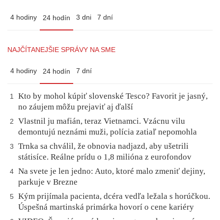
4 hodiny
3 dni
7 dní
24 hodín
NAJČÍTANEJŠIE SPRÁVY NA SME
4 hodiny
7 dní
24 hodín
Kto by mohol kúpiť slovenské Tesco? Favorit je jasný,
1
no záujem môžu prejaviť aj ďalší
Vlastnil ju mafián, teraz Vietnamci. Vzácnu vilu
2
demontujú neznámi muži, polícia zatiaľ nepomohla
Trnka sa chválil, že obnovia nadjazd, aby ušetrili
3
státisíce. Reálne prídu o 1,8 milióna z eurofondov
Na svete je len jedno: Auto, ktoré malo zmeniť dejiny,
4
parkuje v Brezne
Kým prijímala pacienta, dcéra vedľa ležala s horúčkou.
5
Úspešná martinská primárka hovorí o cene kariéry