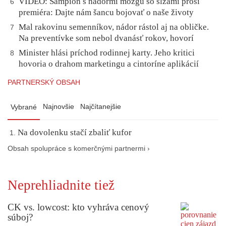
VIDEO: Šampión s nádormi mozgu so slzami prosí
6
premiéra: Dajte nám šancu bojovať o naše životy
Mal rakovinu semenníkov, nádor rástol aj na obličke.
7
Na preventívke som nebol dvanásť rokov, hovorí
Minister hlási príchod rodinnej karty. Jeho kritici
8
hovoria o drahom marketingu a cintoríne aplikácií
PARTNERSKÝ OBSAH
Najnovšie
Najčítanejšie
Vybrané
Na dovolenku stačí zbaliť kufor
Obsah spolupráce s komerčnými partnermi ›
Neprehliadnite tiež
CK vs. lowcost: kto vyhráva cenový
súboj?