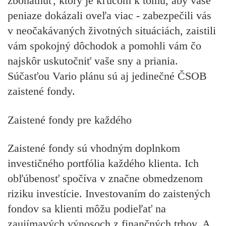
zbohatnúť
, ktorý je kľúčom k tomu, aby vaše
peniaze dokázali oveľa viac - zabezpečili vás
v neočakávaných životných situáciách, zaistili
vám spokojný dôchodok a pomohli vám čo
najskôr uskutočniť vaše sny a priania.
Súčasťou Vario plánu sú aj jedinečné ČSOB
zaistené fondy.
Zaistené fondy pre každého
Zaistené fondy sú vhodným doplnkom
investičného portfólia každého klienta. Ich
obľúbenosť spočíva v značne obmedzenom
riziku investície. Investovaním do zaistených
fondov sa klienti môžu podieľať na
zaujímavých výnosoch z finančných trhov. A