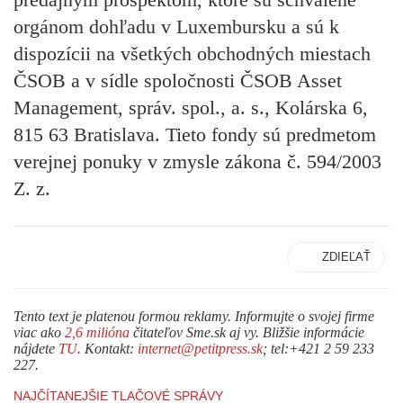
orgánom dohľadu v Luxembursku a sú k
dispozícii na všetkých obchodných miestach
ČSOB a v sídle spoločnosti ČSOB Asset
Management, správ. spol., a. s., Kolárska 6,
815 63 Bratislava. Tieto fondy sú predmetom
verejnej ponuky v zmysle zákona č. 594/2003
Z. z.
ZDIEĽAŤ
Tento text je platenou formou reklamy. Informujte o svojej firme
viac ako
2,6 milióna
čitateľov Sme.sk aj vy. Bližšie informácie
nájdete
TU
. Kontakt:
internet@petitpress.sk
; tel:+421 2 59 233
227.
NAJČÍTANEJŠIE TLAČOVÉ SPRÁVY