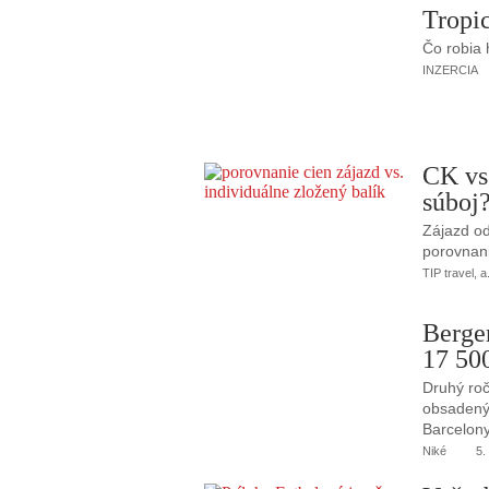
Tropic
Čo robia
INZERCIA
CK vs
súboj
Zájazd od
porovnani
TIP travel, a
Berge
17 50
Druhý roč
obsadený 
Barcelony
Niké
5.