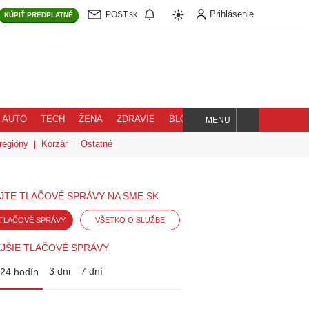
Prihlásenie
POST.sk
KÚPIŤ
PREDPLATNÉ
AUTO
TECH
ŽENA
ZDRAVIE
BLOG
MENU
Hľadaj
regióny
Korzár
Ostatné
JTE TLAČOVÉ SPRÁVY NA SME.SK
TLAČOVÉ SPRÁVY
VŠETKO O SLUŽBE
JŠIE TLAČOVÉ SPRÁVY
3 dni
7 dní
24 hodín