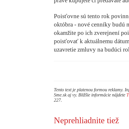
práve kupujete či predávate au
Poisťovne sú tento rok povin
októbra
- nové cenníky budú 
okamžite po ich zverejnení po
poisťovať k aktuálnemu dátumu
uzavretie zmluvy na budúci rok
Tento text je platenou formou reklamy. In
Sme.sk aj vy. Bližšie informácie nájdete
227.
Neprehliadnite tiež