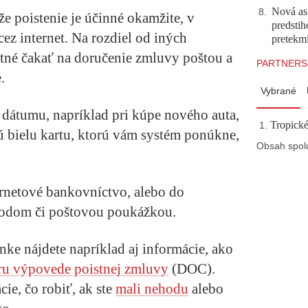
Nová asf
8
.
e poistenie je účinné okamžite, v
predstih
ez internet. Na rozdiel od iných
pretekm
utné čakať na doručenie zmluvy poštou a
PARTNERS
.
Vybrané
 dátumu, napríklad pri kúpe nového auta,
Tropické
ú bielu kartu, ktorú vám systém ponúkne,
Obsah spol
ernetové bankovníctvo, alebo do
vodom či poštovou poukážkou.
ke nájdete napríklad aj informácie, ako
ru výpovede poistnej zmluvy
(DOC).
cie, čo robiť, ak ste
mali nehodu
alebo