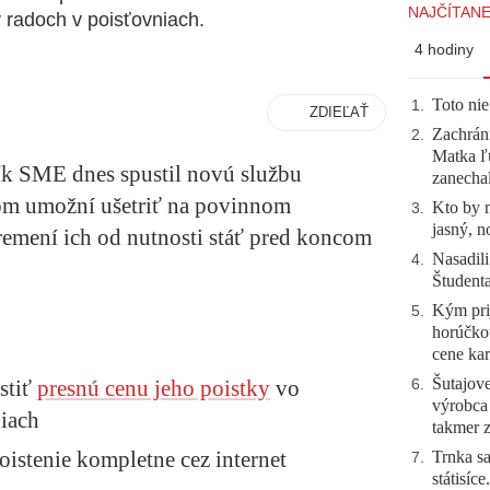
NAJČÍTANE
 radoch v poisťovniach.
4 hodiny
Toto nie
1
.
ZDIEĽAŤ
Zachráni
2
.
Matka ľu
ník SME dnes spustil novú službu
zanecha
eľom umožní ušetriť na povinnom
Kto by 
3
.
jasný, n
emení ich od nutnosti stáť pred koncom
Nasadili
4
.
Študent
Kým prij
5
.
horúčko
cene kar
Šutajove
stiť
presnú cenu jeho poistky
vo
6
.
výrobca
niach
takmer 
istenie kompletne cez internet
Trnka sa
7
.
státisíc