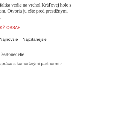
altka vedie na vrchol Kráľovej hole s
om. Otvoria ju ešte pred prestížnymi
i
KÝ OBSAH
Najnovšie
Najčítanejšie
 šestonedelie
upráce s komerčnými partnermi ›