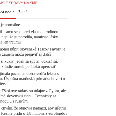
JŠIE SPRÁVY NA SME
7 dní
24 hodín
 je normálne
la samu seba pred vlastnou rodinou.
tuje, že ju porodila, namiesto lásky
la len traumu
mohol kúpiť slovenské Tesco? Favorit je
o záujem môžu prejaviť aj ďalší
 si kukly, jeden sa spýtal, odkiaľ sú.
a z Indie museli po útoku operovať
ímala pacienta, dcéra vedľa ležala s
u. Úspešná martinská primárka hovorí o
iéry
 Eštokove radary sú údajne z Cypru, ale
 má slovenskú stopu. Technicky sa
zhodujú s ruskými
 chválil, že obnovia nadjazd, aby ušetrili
e. Reálne prídu o 1,8 milióna z eurofondov