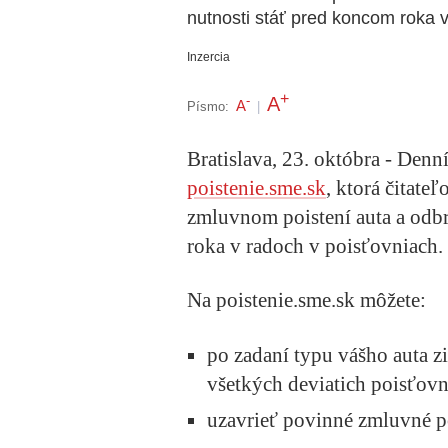
nutnosti stáť pred koncom roka v
Inzercia
+
A
-
A
Písmo:
|
Bratislava, 23. októbra - Den
poistenie.sme.sk
, ktorá čitat
zmluvnom poistení auta a odbr
roka v radoch v poisťovniach.
Na poistenie.sme.sk môžete:
po zadaní typu vášho auta zi
všetkých deviatich poisťov
uzavrieť povinné zmluvné po