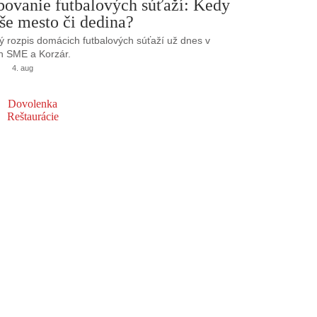
bovanie futbalových súťaží: Kedy
še mesto či dedina?
 rozpis domácich futbalových súťaží už dnes v
h SME a Korzár.
4. aug
Dovolenka
Reštaurácie