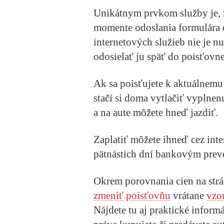
Unikátnym prvkom služby je, ž
momente odoslania formulára c
internetových služieb nie je n
odosielať ju späť do poisťovne
Ak sa poisťujete k aktuálnemu
stačí si doma vytlačiť vyplnen
a na aute môžete hneď jazdiť.
Zaplatiť môžete ihneď cez int
pätnástich dní bankovým pre
Okrem porovnania cien na strán
zmeniť poisťovňu
vrátane
vzo
Nájdete tu aj praktické informá