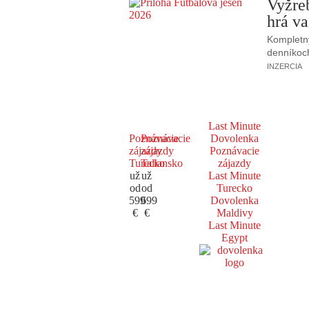
Vyžre
hrá va
Kompletný
denníkoc
INZERCIA
Last Minute
Poznávacie
Poznávacie
Dovolenka
zájazdy
zájazdy
Poznávacie
Turecko
Taliansko
zájazdy
už
už
Last Minute
od
od
Turecko
599
699
Dovolenka
€
€
Maldivy
Last Minute
Egypt