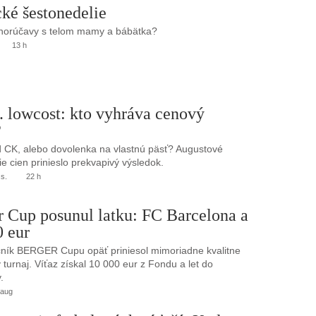
ké šestonedelie
 horúčavy s telom mamy a bábätka?
13 h
. lowcost: kto vyhráva cenový
?
 CK, alebo dovolenka na vlastnú päsť? Augustové
e cien prinieslo prekvapivý výsledok.
.s.
22 h
r Cup posunul latku: FC Barcelona a
0 eur
ník BERGER Cupu opäť priniesol mimoriadne kvalitne
turnaj. Víťaz získal 10 000 eur z Fondu a let do
.
 aug