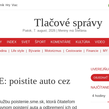
ník
Hry
Viac
Tlačové správy
Piatok, 7. august, 2026
| Meniny má
Štefánia
Y
INDEX
SVET
ŠPORT
KOMENTÁRE
KULTÚRA
VIDEO
odina
Life style
Bývanie
Motorizmus
Cestovanie
Financie
MY 
UVEREJŇU
 poistite auto cez
OBJEDNAŤ 
NAJČÍTANE
4 hodiny
užbu poistenie.sme.sk, ktorá čitateľom
uvnom poistení auta a odbremení ich od