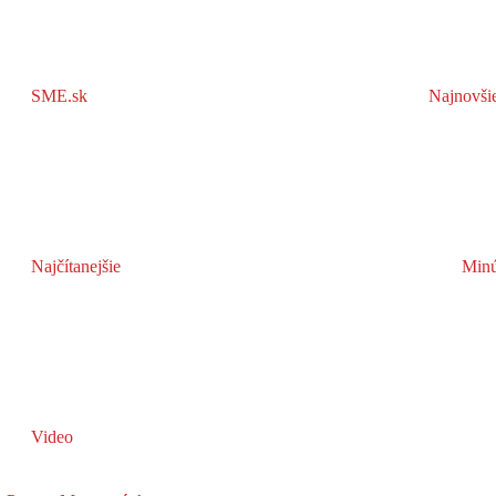
SME.sk
Najnovši
Najčítanejšie
Minú
Video