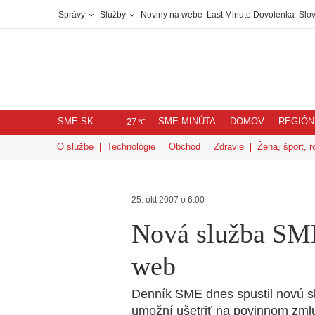
Správy
Služby
Noviny na webe
Last Minute Dovolenka
Slov
SME.SK
SME MINÚTA
DOMOV
REGIÓN
℃
27
O službe
Technológie
Obchod
Zdravie
Žena, šport, r
25. okt 2007 o 6:00
Nová služba SME:
web
Denník SME dnes spustil novú sl
umožní ušetriť na povinnom zml