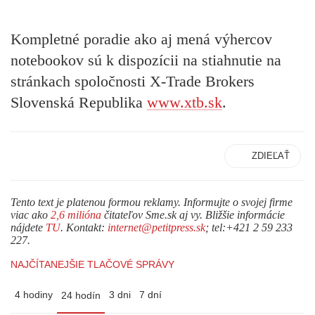
Kompletné poradie ako aj mená výhercov
notebookov sú k dispozícii na stiahnutie na
stránkach spoločnosti X-Trade Brokers
Slovenská Republika
www.xtb.sk
.
ZDIEĽAŤ
Tento text je platenou formou reklamy. Informujte o svojej firme
viac ako
2,6 milióna
čitateľov Sme.sk aj vy. Bližšie informácie
nájdete
TU
. Kontakt:
internet@petitpress.sk
; tel:+421 2 59 233
227.
NAJČÍTANEJŠIE TLAČOVÉ SPRÁVY
4 hodiny
3 dni
7 dní
24 hodín