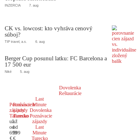
INZERCIA
7. aug
CK vs. lowcost: kto vyhráva cenový
súboj?
TIP travel, a.s.
6. aug
Berger Cup posunul latku: FC Barcelona a
17 500 eur
Niké
5. aug
Dovolenka
Reštaurácie
Last
Poznávacie
Poznávacie
Minute
zájazdy
zájazdy
Dovolenka
Taliansko
Turecko
Poznávacie
už
už
zájazdy
od
od
Last
699
599
Minute
€
€
Turecko