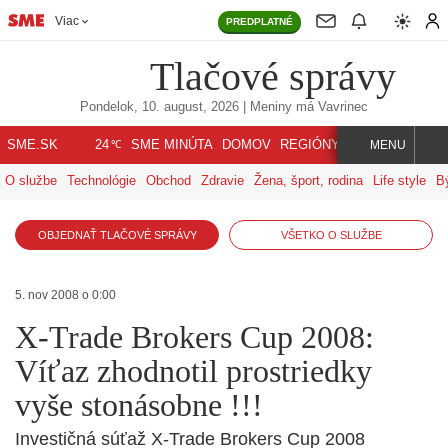
Viac
PREDPLATNÉ
Tlačové správy
Pondelok, 10. august, 2026
| Meniny má
Vavrinec
℃
SME.SK
SME MINÚTA
DOMOV
REGIÓNY
INDEX
SVET
24
MENU
O službe
Technológie
Obchod
Zdravie
Žena, šport, rodina
Life style
B
OBJEDNAŤ TLAČOVÉ SPRÁVY
VŠETKO O SLUŽBE
5. nov 2008 o 0:00
X-Trade Brokers Cup 2008:
Víťaz zhodnotil prostriedky
vyše stonásobne !!!
Investičná súťaž X-Trade Brokers Cup 2008