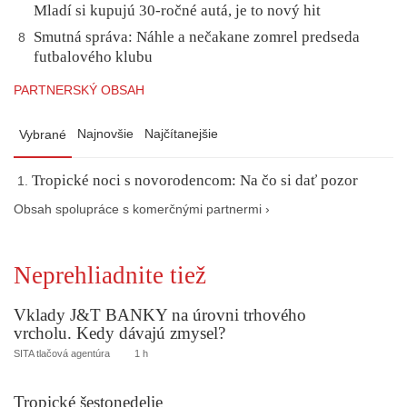
Mladí si kupujú 30-ročné autá, je to nový hit
Smutná správa: Náhle a nečakane zomrel predseda
8
futbalového klubu
PARTNERSKÝ OBSAH
Najnovšie
Najčítanejšie
Vybrané
Tropické noci s novorodencom: Na čo si dať pozor
Obsah spolupráce s komerčnými partnermi ›
Neprehliadnite tiež
Vklady J&T BANKY na úrovni trhového
vrcholu. Kedy dávajú zmysel?
SITA tlačová agentúra
1 h
Tropické šestonedelie