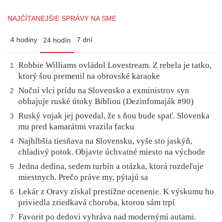
NAJČÍTANEJŠIE SPRÁVY NA SME
4 hodiny
7 dní
24 hodín
Robbie Williams ovládol Lovestream. Z rebela je tatko,
1
ktorý šou premenil na obrovské karaoke
Noční vlci prídu na Slovensko a exministrov syn
2
obhajuje ruské útoky Bibliou (Dezinfomaják #90)
Ruský vojak jej povedal, že s ňou bude spať. Slovenka
3
mu pred kamarátmi vrazila facku
Najhlbšia tiesňava na Slovensku, vyše sto jaskýň,
4
chladivý potok. Objavte úchvatné miesto na východe
Jedna dedina, sedem turbín a otázka, ktorá rozdeľuje
5
miestnych. Prečo práve my, pýtajú sa
Lekár z Oravy získal prestížne ocenenie. K výskumu ho
6
priviedla zriedkavá choroba, ktorou sám trpí
Favorit po dedovi vyhráva nad modernými autami.
7