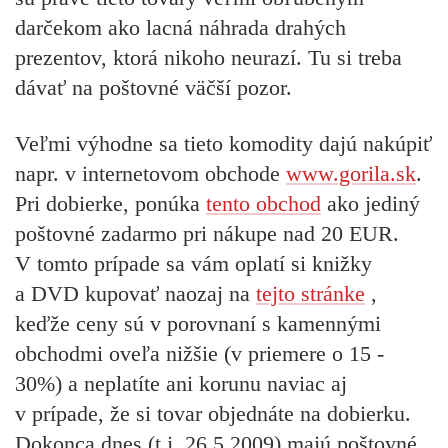
darčekom ako lacná náhrada drahých
prezentov, ktorá nikoho neurazí. Tu si treba
dávať na poštovné väčší pozor.
Veľmi výhodne sa tieto komodity dajú nakúpiť
napr. v internetovom obchode
www.gorila.sk
.
Pri dobierke, ponúka
tento obchod
ako jediný
poštovné zadarmo pri nákupe nad 20 EUR.
V tomto prípade sa vám oplatí si knižky
a DVD kupovať naozaj na
tejto stránke
,
keďže ceny sú v porovnaní s kamennými
obchodmi oveľa nižšie (v priemere o 15 -
30%) a neplatíte ani korunu naviac aj
v prípade, že si tovar objednáte na dobierku.
Dokonca dnes (t.j. 26.5.2009) majú poštovné