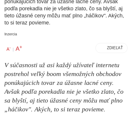
ponúkajúcich tovar za úžasne lacné ceny. Avšak
podľa porekadla nie je všetko zlato, čo sa blyští, aj
tieto úžasné ceny môžu mať plno „háčikov". Akých,
to si teraz povieme.
Inzercia
+
A
-
ZDIEĽAŤ
A
|
V súčasnosti už asi každý užívateľ internetu
postrehol veľký boom všemožných obchodov
ponúkajúcich tovar za úžasne lacné ceny.
Avšak podľa porekadla nie je všetko zlato, čo
sa blyští, aj tieto úžasné ceny môžu mať plno
„háčikov". Akých, to si teraz povieme.