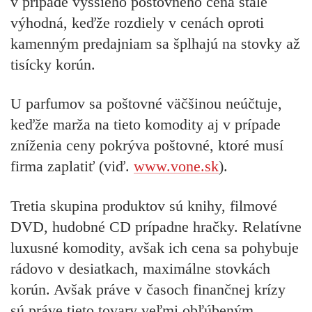
v prípade vyššieho poštovného cena stále
výhodná, keďže rozdiely v cenách oproti
kamenným predajniam sa šplhajú na stovky až
tisícky korún.
U parfumov sa poštovné väčšinou neúčtuje,
keďže marža na tieto komodity aj v prípade
zníženia ceny pokrýva poštovné, ktoré musí
firma zaplatiť (viď.
www.vone.sk
).
Tretia skupina produktov sú knihy, filmové
DVD, hudobné CD prípadne hračky. Relatívne
luxusné komodity, avšak ich cena sa pohybuje
rádovo v desiatkach, maximálne stovkách
korún. Avšak práve v časoch finančnej krízy
sú práve tieto tovary veľmi obľúbeným