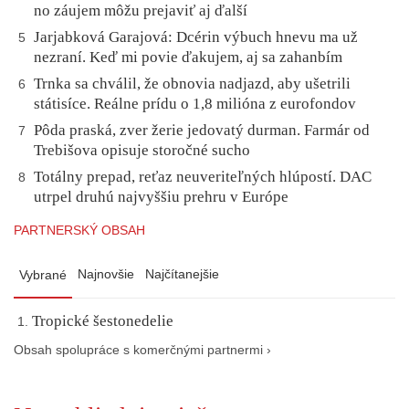
no záujem môžu prejaviť aj ďalší
Jarjabková Garajová: Dcérin výbuch hnevu ma už
5
nezraní. Keď mi povie ďakujem, aj sa zahanbím
Trnka sa chválil, že obnovia nadjazd, aby ušetrili
6
státisíce. Reálne prídu o 1,8 milióna z eurofondov
Pôda praská, zver žerie jedovatý durman. Farmár od
7
Trebišova opisuje storočné sucho
Totálny prepad, reťaz neuveriteľných hlúpostí. DAC
8
utrpel druhú najvyššiu prehru v Európe
PARTNERSKÝ OBSAH
Najnovšie
Najčítanejšie
Vybrané
Tropické šestonedelie
Obsah spolupráce s komerčnými partnermi ›