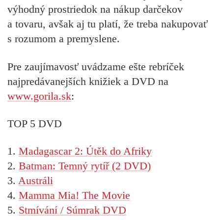
výhodný prostriedok na nákup darčekov
a tovaru, avšak aj tu platí, že treba nakupovať
s rozumom a premyslene.
Pre zaujímavosť uvádzame ešte rebríček
najpredávanejších knižiek a DVD na
www.gorila.sk
:
TOP 5 DVD
1.
Madagascar 2: Útěk do Afriky
2.
Batman: Temný rytíř (2 DVD)
3.
Austráli
4.
Mamma Mia! The Movie
5.
Stmívání / Súmrak DVD