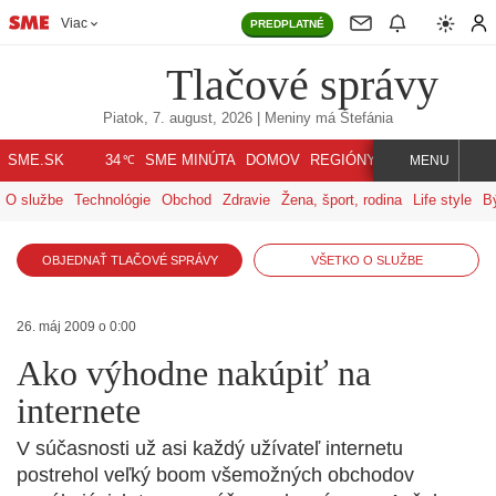
Viac
PREDPLATNÉ
Tlačové správy
Piatok, 7. august, 2026
| Meniny má
Štefánia
℃
SME.SK
SME MINÚTA
DOMOV
REGIÓNY
INDEX
SVET
34
MENU
O službe
Technológie
Obchod
Zdravie
Žena, šport, rodina
Life style
B
OBJEDNAŤ TLAČOVÉ SPRÁVY
VŠETKO O SLUŽBE
26. máj 2009 o 0:00
Ako výhodne nakúpiť na
internete
V súčasnosti už asi každý užívateľ internetu
postrehol veľký boom všemožných obchodov