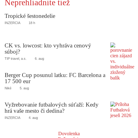
Neprehliadnite tiež
Tropické šestonedelie
INZERCIA
18 h
CK vs. lowcost: kto vyhráva cenový
súboj?
TIP travel, a.s.
6. aug
Berger Cup posunul latku: FC Barcelona a
17 500 eur
Niké
5. aug
Vyžrebovanie futbalových súťaží: Kedy
hrá vaše mesto či dedina?
INZERCIA
4. aug
Dovolenka