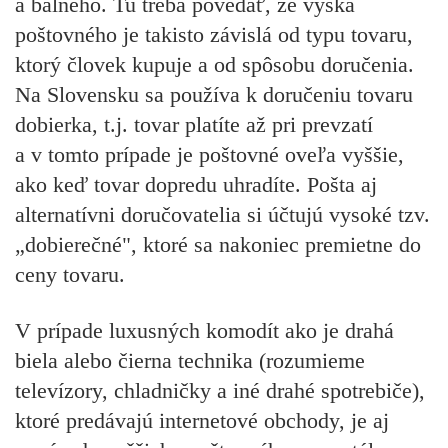
a balného. Tu treba povedať, že výška
poštovného je takisto závislá od typu tovaru,
ktorý človek kupuje a od spôsobu doručenia.
Na Slovensku sa používa k doručeniu tovaru
dobierka, t.j. tovar platíte až pri prevzatí
a v tomto prípade je poštovné oveľa vyššie,
ako keď tovar dopredu uhradíte. Pošta aj
alternatívni doručovatelia si účtujú vysoké tzv.
„dobierečné", ktoré sa nakoniec premietne do
ceny tovaru.
V prípade luxusných komodít ako je drahá
biela alebo čierna technika (rozumieme
televízory, chladničky a iné drahé spotrebiče),
ktoré predávajú internetové obchody, je aj