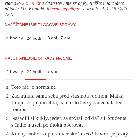
viac ako
2,6 milióna
čitateľov Sme.sk aj vy. Bližšie informácie
nájdete
TU
. Kontakt:
internet@petitpress.sk
; tel:+421 2 59 233
227.
NAJČÍTANEJŠIE TLAČOVÉ SPRÁVY
4 hodiny
3 dni
7 dní
24 hodín
NAJČÍTANEJŠIE SPRÁVY NA SME
4 hodiny
7 dní
24 hodín
Toto nie je normálne
1
Zachránila samu seba pred vlastnou rodinou. Matka
2
ľutuje, že ju porodila, namiesto lásky zanechala len
traumu
Nasadili si kukly, jeden sa spýtal, odkiaľ sú. Študenta
3
z Indie museli po útoku operovať
Kto by mohol kúpiť slovenské Tesco? Favorit je jasný,
4