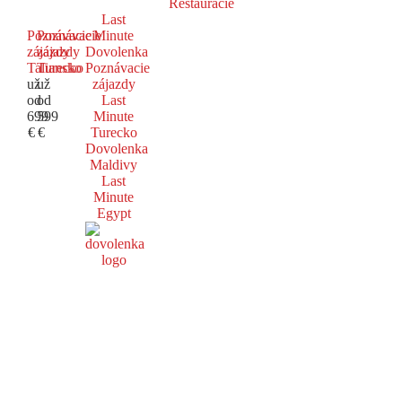
Reštaurácie
Last
Poznávacie
Poznávacie
Minute
zájazdy
zájazdy
Dovolenka
Taliansko
Turecko
Poznávacie
už
už
zájazdy
od
od
Last
699
599
Minute
€
€
Turecko
Dovolenka
Maldivy
Last
Minute
Egypt